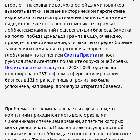
вторые — на создание возможностей для чиновников
вымогать взятки. Первые в исторической перспективе
выдерживают натиск противодействия в том или ином
виде, вторые же постепенно отменяются в рамках
лоббистских кампаний по дерегуляции бизнеса. Заметка
на полях: победа Дональда Трампа в США, очевидно,
приведет к такой кампании, учитывая его предвыборные
заявления и номинацию противника борьбы с
глобальным потеплением
Скотта Прюита
на пост
руководителя Агентства по защите окружающей среды.
Политологи отмечают
, что в 2008-2009 годах было
инициировано 287 реформ в сфере регулирования
бизнеса в 131 стране, и лишь в трех из них была
усложнена, например, процедура открытия бизнеса.
Проблема с взятками заключается еще и в том, что
компаниям приходится иметь дело с разными
чиновниками с течением времени, аппетиты которых
могут увеличиваться. Изменение же государственной
политики через лоббизм дает относительно стабильные
результаты. Таким образом, слишком высокий размер