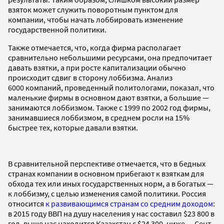
взяток может служить поворотным пунктом для
компании, чтобы начать лоббировать изменение
государственной политики.
Также отмечается, что, когда фирма располагает
сравнительно небольшими ресурсами, она предпочитает
давать взятки, а при росте капитализации обычно
происходит сдвиг в сторону лоббизма. Анализ
6000 компаний, проведенный политологами, показал, что
маленькие фирмы в основном дают взятки, а большие —
занимаются лоббизмом. Также с 1999 по 2002 год фирмы,
занимавшиеся лоббизмом, в среднем росли на 15%
быстрее тех, которые давали взятки.
В сравнительной перспективе отмечается, что в бедных
странах компании в основном прибегают к взяткам для
обхода тех или иных государственных норм, а в богатых —
к лоббизму, с целью изменения самой политики. Россия
относится
к развивающимся странам со средним доходом
:
в 2015 году ВВП на душу населения у нас составил $23 800 в
год, выше нас находится Казахстан с $24 300, ниже — Сент-