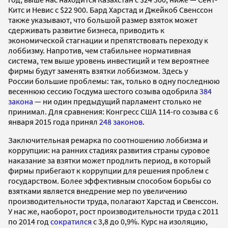
Китс и Невис с $22 900. Бард Харстад и Джейкоб Свенссон
также указывают, что большой размер взяток может
сдерживать развитие бизнеса, приводить к
экономической стагнации и препятствовать переходу к
лоббизму. Напротив, чем стабильнее нормативная
система, тем выше уровень инвестиций и тем вероятнее
фирмы будут заменять взятки лоббизмом. Здесь у
России большие проблемы: так, только в одну последнюю
весеннюю сессию Госдума шестого созыва одобрила
384
закона
— ни один предыдущий парламент столько не
принимал. Для сравнения: Конгресс США 114-го созыва с 6
января 2015 года принял
248 законов
.
Заключительная ремарка по соотношению лоббизма и
коррупции: на ранних стадиях развития страны суровое
наказание за взятки может продлить период, в который
фирмы прибегают к коррупции для решения проблем с
государством. Более эффективным способом борьбы со
взятками является внедрение мер по увеличению
производительности труда, полагают Харстад и Свенссон.
У нас же, наоборот, рост производительности труда с 2011
по 2014 год
сократился
с 3,8 до 0,9%. Курс на изоляцию,