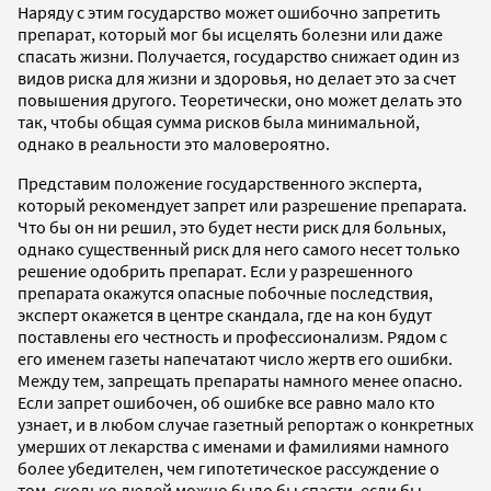
Наряду с этим государство может ошибочно запретить
препарат, который мог бы исцелять болезни или даже
спасать жизни. Получается, государство снижает один из
видов риска для жизни и здоровья, но делает это за счет
повышения другого. Теоретически, оно может делать это
так, чтобы общая сумма рисков была минимальной,
однако в реальности это маловероятно.
Представим положение государственного эксперта,
который рекомендует запрет или разрешение препарата.
Что бы он ни решил, это будет нести риск для больных,
однако существенный риск для него самого несет только
решение одобрить препарат. Если у разрешенного
препарата окажутся опасные побочные последствия,
эксперт окажется в центре скандала, где на кон будут
поставлены его честность и профессионализм. Рядом с
его именем газеты напечатают число жертв его ошибки.
Между тем, запрещать препараты намного менее опасно.
Если запрет ошибочен, об ошибке все равно мало кто
узнает, и в любом случае газетный репортаж о конкретных
умерших от лекарства с именами и фамилиями намного
более убедителен, чем гипотетическое рассуждение о
том, сколько людей можно было бы спасти, если бы