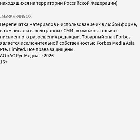
находящихся на территории Российской Федерации)
СМИ2
SPARROW
INFOX
Перепечатка материалов и использование их в любой форме,
в том числе и в электронных СМИ, возможны только с
письменного разрешения редакции. Товарный знак Forbes
является исключительной собственностью Forbes Media Asia
Pte. Limited. Все права защищены.
AO «АС Рус Медиа»
·
2026
16+