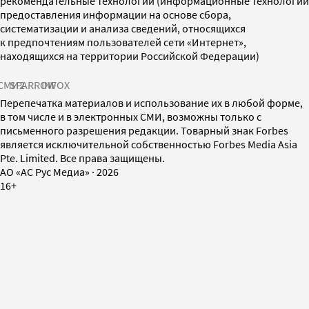
рекомендательные технологии (информационные технологии
предоставления информации на основе сбора,
систематизации и анализа сведений, относящихся
к предпочтениям пользователей сети «Интернет»,
находящихся на территории Российской Федерации)
СМИ2
SPARROW
INFOX
Перепечатка материалов и использование их в любой форме,
в том числе и в электронных СМИ, возможны только с
письменного разрешения редакции. Товарный знак Forbes
является исключительной собственностью Forbes Media Asia
Pte. Limited. Все права защищены.
AO «АС Рус Медиа»
·
2026
16+