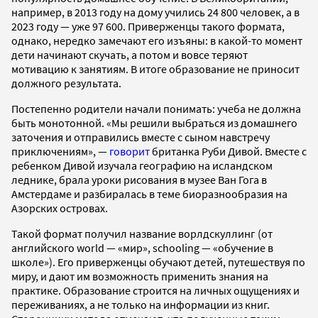
например, в 2013 году на дому учились 24 800 человек, а в
2023 году — уже 97 600. Приверженцы такого формата,
однако, нередко замечают его изъяны: в какой-то момент
дети начинают скучать, а потом и вовсе теряют
мотивацию к занятиям. В итоге образование не приносит
должного результата.
Постепенно родители начали понимать: учеба не должна
быть монотонной. «Мы решили выбраться из домашнего
заточения и отправились вместе с сыном навстречу
приключениям», —
говорит
британка Руби Дивой. Вместе с
ребенком Дивой изучала географию на исландском
леднике, брала уроки рисования в музее Ван Гога в
Амстердаме и разбиралась в теме биоразнообразия на
Азорских островах.
Такой формат получил название ворлдскуллинг (от
английского world — «мир», schooling — «обучение в
школе»). Его приверженцы обучают детей, путешествуя по
миру, и дают им возможность применить знания на
практике. Образование строится на личных ощущениях и
переживаниях, а не только на информации из книг.