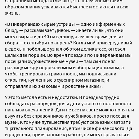
Сторонники метода отмечают, что полученные таким
образом знания усваиваются быстрее и остаются на всю
жизнь.
«В Нидерландах сырые устрицы — одно из фирменных
блюд, — рассказывает Дивой. — Знаете ли вы, что они
могут вырасти до 40 см в длину, а лучшее время для их
сбора — с сентября по апрель? Когда мой привередливый
в еде сын побольше узнал об этом деликатесе, он съел
целых две порции. Во время поездки по Нидерландам мы
посещали художественные музеи — там сын понял
разницу между сюрреализмом и абстракционизмом, а
чтобы тренировать грамотность, мы подписывали
открытки, купленные в сувенирном магазине, и
отправляли их знакомым и родственникам».
У этого метода есть и недостатки. В поездках трудно
соблюдать распорядок дня и дети устают от постоянного
наплыва впечатлений. Да и не все на свете можно понять и
выучить без справочников и учебников, просто посещая
музеи. К тому же путешествия требуют серьезных затрат и
тщательного планирования, в том числе финансового. Да
и родители, привязанные к работе, не могут срываться в