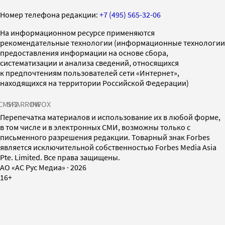
Номер телефона редакции:
+7 (495) 565-32-06
На информационном ресурсе применяются
рекомендательные технологии (информационные технологии
предоставления информации на основе сбора,
систематизации и анализа сведений, относящихся
к предпочтениям пользователей сети «Интернет»,
находящихся на территории Российской Федерации)
СМИ2
SPARROW
INFOX
Перепечатка материалов и использование их в любой форме,
в том числе и в электронных СМИ, возможны только с
письменного разрешения редакции. Товарный знак Forbes
является исключительной собственностью Forbes Media Asia
Pte. Limited. Все права защищены.
AO «АС Рус Медиа»
·
2026
16+