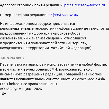
Адрес электронной почты редакции:
press-release@forbes.ru
Номер телефона редакции:
+7 (495) 565-32-06
На информационном ресурсе применяются
рекомендательные технологии (информационные технологии
предоставления информации на основе сбора,
систематизации и анализа сведений, относящихся
к предпочтениям пользователей сети «Интернет»,
находящихся на территории Российской Федерации)
СМИ2
SPARROW
INFOX
Перепечатка материалов и использование их в любой форме,
в том числе и в электронных СМИ, возможны только с
письменного разрешения редакции. Товарный знак Forbes
является исключительной собственностью Forbes Media Asia
Pte. Limited. Все права защищены.
AO «АС Рус Медиа»
·
2026
16+