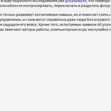
 в ходе подобного исследования уже
доказывали
, что геймеры
способности контролировать, переключать и разделять фокус 
не только развивает когнитивные навыки, но и помогает снять 
в управлении, и с ним могут справиться даже люди без игровог
 не ощущали его вовсе. Кроме того, испытуемые заявили об ул
 Как замечают авторы работы, компьютерные игры неслучайно