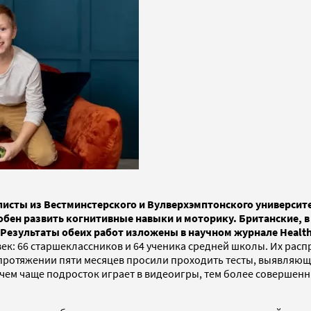
листы из Вестминстерского и Вулверхэмптонского университ
бен развить когнитивные навыки и моторику. Британские, в 
. Результаты обеих работ изложены в научном журнале Healt
: 66 старшеклассников и 64 ученика средней школы. Их распре
 на протяжении пяти месяцев просили проходить тесты, выявля
 чем чаще подросток играет в видеоигры, тем более совершен