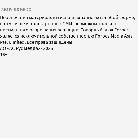
СМИ2
SPARROW
INFOX
Перепечатка материалов и использование их в любой форме,
в том числе и в электронных СМИ, возможны только с
письменного разрешения редакции. Товарный знак Forbes
является исключительной собственностью Forbes Media Asia
Pte. Limited. Все права защищены.
AO «АС Рус Медиа»
·
2026
16+