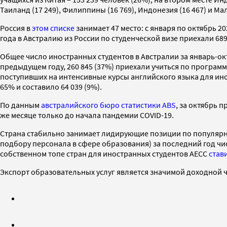
Таиланд (17 249), Филиппины (16 769), Индонезия (16 467) и Мал
Россия в
этом списке
занимает 47 место: с января по октябрь 
года в Австралию из России по студенческой визе приехали 689
Общее число иностранных студентов в Австралии за январь-октя
предыдущем году, 260 845 (37%) приехали учиться по программа
поступивших на интенсивные курсы английского языка для иностра
65% и составило 64 039 (9%).
По данным
австралийского бюро статистики ABS
, за октябрь 
же месяце только до начала пандемии COVID-19.
Страна стабильно занимает лидирующие позиции по популярно
подбору персонала в сфере образования) за последний год чис
собственном топе стран для иностранных студентов AECC
став
Экспорт образовательных услуг является значимой доходной час