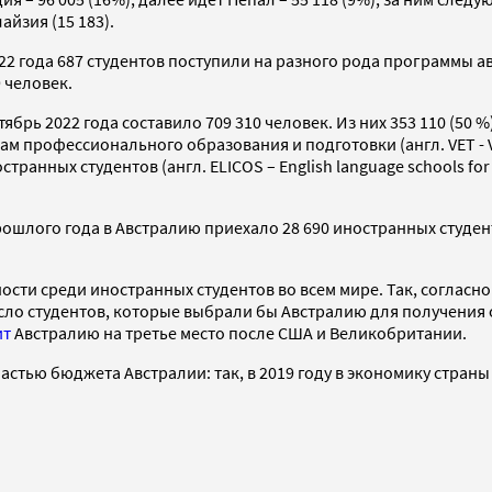
айзия (15 183).
2022 года 687 студентов поступили на разного рода программы 
 человек.
брь 2022 года составило 709 310 человек. Из них 353 110 (50 %
м профессионального образования и подготовки (англ. VET - Vo
нных студентов (англ. ELICOS – English language schools for st
прошлого года в Австралию приехало 28 690 иностранных студент
сти среди иностранных студентов во всем мире. Так, согласн
ло студентов, которые выбрали бы Австралию для получения об
ит
Австралию на третье место после США и Великобритании.
тью бюджета Австралии: так, в 2019 году в экономику страны по