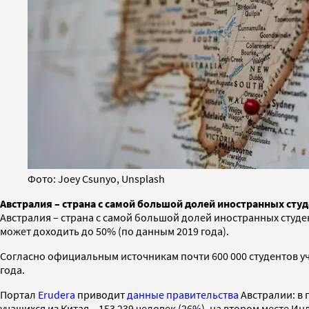
Фото: Joey Csunyo, Unsplash
Австралия – страна с самой большой долей иностранных студ
Австралия – страна с самой большой долей иностранных студе
может доходить до 50% (по данным 2019 года).
Согласно официальным источникам почти 600 000 студентов уч
года.
Портал
Erudera
приводит
данные правительства
Австралии: в 
учащихся из Китая – 153 239 человек (26%), на втором месте Инди