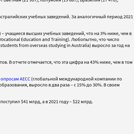
австралийских учебных заведений. За аналогичный период 2021
) – учащиеся высших учебных заведений, что на 3% ниже, чем в
cational Education and Training). Любопытно, что число
udents from overseas studying in Australia) выросло за год на
ов. В отчете отмечается, что эта цифра на 43% ниже, чем в том
о
опросам AECC
(глобальной международной компании по
разования, выросло в два раза – с 15% до 30%. В своем
ступил $41 млрд, а в 2021 году – $22 млрд.