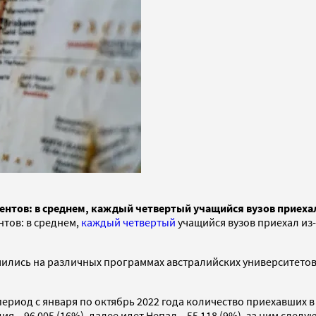
ентов: в среднем, каждый четвертый учащийся вузов приехал
нтов: в среднем,
каждый четвертый
учащийся вузов приехал из-
ились на различных программах австралийских университетов 
период с января по октябрь 2022 года количество приехавших в 
я – 96 005 (16%), далее идет Непал – 55 118 (9%), за ним следуют