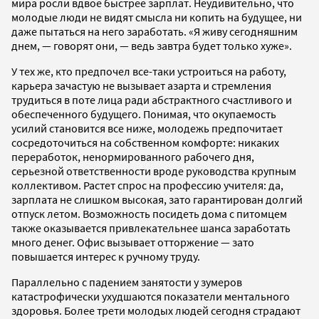
мира росли вдвое быстрее зарплат. Неудивительно, что
молодые люди не видят смысла ни копить на будущее, ни
даже пытаться на него заработать. «Я живу сегодняшним
днем, — говорят они, — ведь завтра будет только хуже».
У тех же, кто предпочел все-таки устроиться на работу,
карьера зачастую не вызывает азарта и стремления
трудиться в поте лица ради абстрактного счастливого и
обеспеченного будущего. Понимая, что окупаемость
усилий становится все ниже, молодежь предпочитает
сосредоточиться на собственном комфорте: никаких
переработок, ненормированного рабочего дня,
серьезной ответственности вроде руководства крупным
коллективом. Растет спрос на профессию учителя: да,
зарплата не слишком высокая, зато гарантирован долгий
отпуск летом. Возможность посидеть дома с питомцем
также оказывается привлекательнее шанса заработать
много денег. Офис вызывает отторжение — зато
повышается интерес к ручному труду.
Параллельно с падением занятости у зумеров
катастрофически ухудшаются показатели ментального
здоровья. Более трети молодых людей сегодня страдают