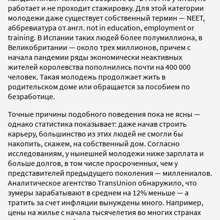
работает и не проходит стажировку. Для этой категории
молодежи даже существует собственный термин — NEET,
аббревиатура от англ. not in education, employment or
training. В Испании таких людей более полумиллиона, в
Великобритании — около трех миллионов, причем с
начала пандемии ряды экономически неактивных
жителей королевства пополнились почти на 400 000
человек. Такая молодежь продолжает жить в
родительском доме или обращается за пособием по
безработице.
Точные причины подобного поведения пока не ясны —
однако статистика показывает: даже начав строить
карьеру, большинство из этих людей не смогли бы
накопить, скажем, на собственный дом. Согласно
исследованиям, у нынешней молодежи ниже зарплата и
больше долгов, в том числе просроченных, чем у
представителей предыдущего поколения — миллениалов.
Аналитическое агентство TransUnion обнаружило, что
зумеры зарабатывают в среднем на 12% меньше — а
тратить за счет инфляции вынуждены много. Например,
цены на жилье с начала тысячелетия во многих странах