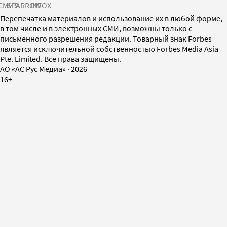
СМИ2
SPARROW
INFOX
Перепечатка материалов и использование их в любой форме,
в том числе и в электронных СМИ, возможны только с
письменного разрешения редакции. Товарный знак Forbes
является исключительной собственностью Forbes Media Asia
Pte. Limited. Все права защищены.
AO «АС Рус Медиа»
·
2026
16+