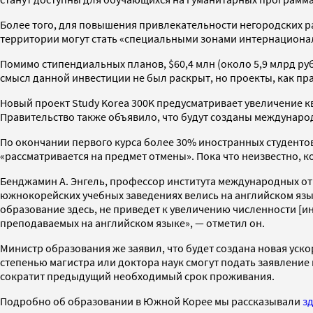
Более того, для повышения привлекательности негородских р
территории могут стать «специальными зонами интернационал
Помимо стипендиальных планов, $60,4 млн (около 5,9 млрд р
смысл данной инвестиции не был раскрыт, но проекты, как пр
Новый проект Study Korea 300K предусматривает увеличение кво
Правительство также объявило, что будут созданы междунаро
По окончании первого курса более 30% иностранных студентов 
«рассматривается на предмет отмены». Пока что неизвестно, к
Бенджамин А. Энгель, профессор института международных отн
южнокорейских учебных заведениях велись на английском языке
образование здесь, не приведет к увеличению численности [и
преподаваемых на английском языке», — отметил он.
Министр образования же заявил, что будет создана новая уско
степенью магистра или доктора наук смогут подать заявление 
сократит предыдущий необходимый срок проживания.
Подробно об образовании в Южной Корее мы рассказывали
з