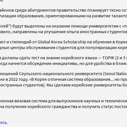
айонов среди абитуриентов правительство планирует тесно с
изации образования, ориентированными на развитие талантов
ублей*) будут выделены на оказание помощи университетам с 
авило, направлены на улучшение опыта иностранных студентов
т и стипендий от Global Korea Scholarship на обучение в Коре
дные центры обслуживания студентов для популяризации коре
должны сдать тест на знание корейского языка — TOPIK (2 и 3
огда начнется обсуждение инициативы, но для удобства в ближ
ошений Сеульского национального университета (Seoul Nationa
 в 2022 году. «В Корее отличная система образования... но п
ностранных студентов]. Мы сделаем корейские университеты бо
ренная визовая система для выпускников научных и технически
на получение корейского гражданства и получить статус постоя
десь
.