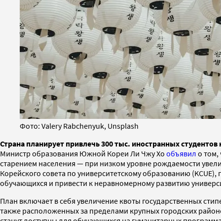
Фото: Valery Rabchenyuk, Unsplash
Страна планирует привлечь 300 тыс. иностранных студентов к
Министр образования Южной Кореи Ли Чжу Хо
объявил
о том,
старением населения — при низком уровне рождаемости увел
Корейского совета по университетскому образованию (KCUE), пи
обучающихся и привести к неравномерному развитию универси
План включает в себя увеличение квоты государственных сти
также расположенных за пределами крупных городских районов.
станут доступны для обучающихся на гуманитарных программа