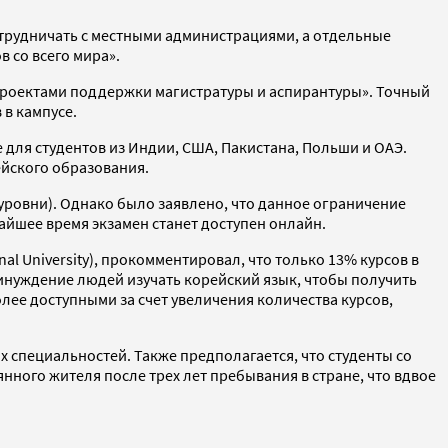
отрудничать с местными администрациями, а отдельные
 со всего мира».
«проектами поддержки магистратуры и аспирантуры». Точный
 в кампусе.
е для студентов из Индии, США, Пакистана, Польши и ОАЭ.
йского образования.
 уровни). Однако было заявлено, что данное ограничение
айшее время экзамен станет доступен онлайн.
l University), прокомментировал, что только 13% курсов в
ринуждение людей изучать корейский язык, чтобы получить
лее доступными за счет увеличения количества курсов,
х специальностей. Также предполагается, что студенты со
нного жителя после трех лет пребывания в стране, что вдвое