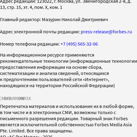
Адрес редакции: 123022, г. Москва, ул. Звенигородская 2-я, д.
13, стр. 15, эт. 4, пом. X, ком. 1
Главный редактор: Мазурин Николай Дмитриевич
Адрес электронной почты редакции:
press-release@forbes.ru
Номер телефона редакции:
+7 (495) 565-32-06
На информационном ресурсе применяются
рекомендательные технологии (информационные технологии
предоставления информации на основе сбора,
систематизации и анализа сведений, относящихся
к предпочтениям пользователей сети «Интернет»,
находящихся на территории Российской Федерации)
СМИ2
SPARROW
INFOX
Перепечатка материалов и использование их в любой форме,
в том числе и в электронных СМИ, возможны только с
письменного разрешения редакции. Товарный знак Forbes
является исключительной собственностью Forbes Media Asia
Pte. Limited. Все права защищены.
AO «АС Рус Медиа»
·
2026