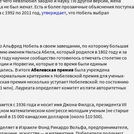
 чего невзлюбил заодно и науку. По другой версии, жена
а не был женат. Есть и более прозаичные объяснения поступка
 1992 по 2011 год,
утверждает
, что Нобель выбрал
то Альфред Нобель в своем завещании, по которому большая
ию именем Нильса Абеля, который родился в 1802 году и за
 году научное сообщество готовилось отмечать столетие со
еции и Норвегии, которые в то время были единым
щались. В итоге
Абелевская премия
была учреждена
о формальным критериям к Нобелевской премия для ученых-
ская премия несколько уступает Нобелевской: по состоянию
$1 млн). Лауреата определяет комитет из пяти авторитетных
тся с 1936 года и носит имя Джона Филдса, президента VII
дном математическом конгрессе молодым ученым (не старше
й в 15 000 канадских долларов (около $10 500).
еделяет в Израиле Фонд Рикардо Вольфа, предпринимателя,
едицине, искусстве — и математике. Победители получают