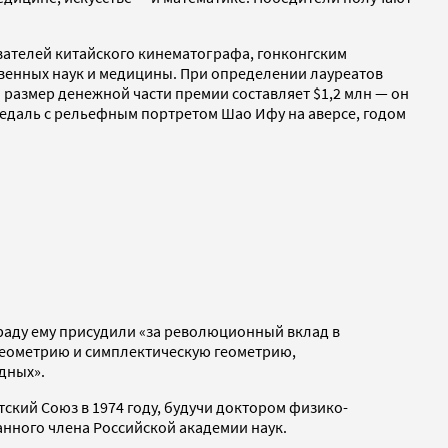
ователей китайского кинематографа, гонконгским
ственных наук и медицины. При определении лауреатов
 размер денежной части премии составляет $1,2 млн — он
медаль с рельефным портретом Шао Ифу на аверсе, годом
граду ему присудили «за революционный вклад в
геометрию и симплектическую геометрию,
дных».
ский Союз в 1974 году, будучи доктором физико-
анного члена Российской академии наук.