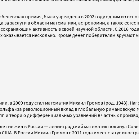
обелевская премия, была учреждена в 2002 году одним из осн
да за заслуги в области математики, астрономии, а также есте
охраняющим активность в своей научной области. С 2016 года
их оказывается несколько. Кроме денег победителям вручают 
и, в 2009 году стал математик Михаил Громов (род. 1943). На
 Вольфа «за революционный вклад в глобальную римановскую 
пп и теорию дифференциальных уравнений в частных произво
ет не жил в России — ленинградский математик покинул Совет
 США. В России Михаил Громов с 2011 года имеет статус иностр