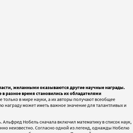
бласти, желанными оказываются другие научные награды.
 в разное время становились их обладателями
 только в мире науки, а их авторы получают всеобщее
ю награду может иметь важное значение для талантливых и
. Альфред Нобель сначала включил математику в список наук,
инно неизвестно. Согласно одной из легенд, однажды Нобелю