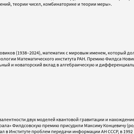
ений, теории чисел, комбинаторике и теории меры».
виков (1938–2024), математик с мировым именем, который до
пологии Математического института РАН. Премию Филдса Новико
льный и новаторский вклад в алгебраическую и дифференциал
вивалентности двух моделей квантовой гравитации и нахождени
грала» Филдсовскую премию присудили Максиму Концевичу (род
тал в Институте проблем передачи информации АН СССР, в 1992