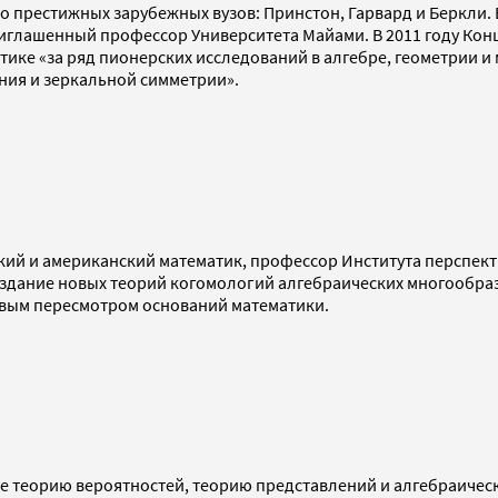
ко престижных зарубежных вузов: Принстон, Гарвард и Беркли
риглашенный профессор Университета Майами. В 2011 году Ко
тике «за ряд пионерских исследований в алгебре, геометрии и 
ия и зеркальной симметрии».
кий и американский математик, профессор Института перспект
 создание новых теорий когомологий алгебраических многообр
новым пересмотром оснований математики.
ие теорию вероятностей, теорию представлений и алгебраичес