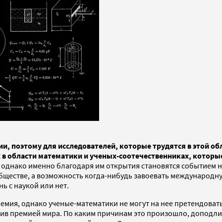
и, поэтому для исследователей, которые трудятся в этой о
 области математики и ученых-соотечественниках, которые
 однако именно благодаря им открытия становятся событием не
ществе, а возможность когда-нибудь завоевать международну
 с наукой или нет.
мия, однако ученые-математики не могут на нее претендовать
енив премией мира. По каким причинам это произошло, доподл