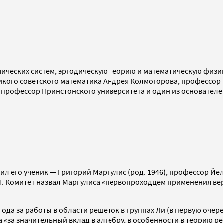
амических систем, эргодическую теорию и математическую физ
ликого советского математика Андрея Колмогорова, профессор
, профессор Принстонского университета и один из основател
ил его ученик — Григорий Маргулис (род. 1946), профессор Й
. Комитет назвал Маргулиса «первопроходцем применения вер
ода за работы в области решеток в группах Ли (в первую очер
 «за значительный вклад в алгебру, в особенности в теорию р