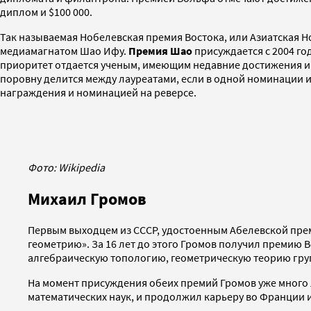
диплом и $100 000.
Так называемая Нобелевская премия Востока, или Азиатская Н
медиамагнатом Шао Ифу.
Премия Шао
присуждается с 2004 го
приоритет отдается ученым, имеющим недавние достижения и с
поровну делится между лауреатами, если в одной номинации 
награждения и номинацией на реверсе.
Фото: Wikipedia
Михаил Громов
Первым выходцем из СССР, удостоенным Абелевской преми
геометрию». За 16 лет до этого Громов получил премию
алгебраическую топологию, геометрическую теорию гру
На момент присуждения обеих премий Громов уже много л
математических наук, и продолжил карьеру во Франции и