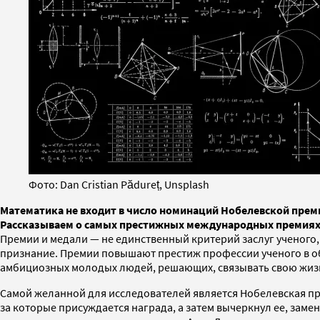
Фото: Dan Cristian Pădureț, Unsplash
Математика не входит в число номинаций Нобелевской преми
Рассказываем о самых престижных международных премиях в
Премии и медали — не единственный критерий заслуг ученого,
признание. Премии повышают престиж профессии ученого в об
амбициозных молодых людей, решающих, связывать свою жизнь
Самой желанной для исследователей является Нобелевская пре
за которые присуждается награда, а затем вычеркнул ее, зам