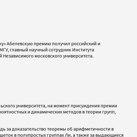
ику» Абелевскую премию получил российский и
 МГУ, главный научный сотрудник Института
ей Независимого московского университета.
ельского университета, на момент присуждения премии
оятностных и динамических методов в теории групп,
едь за доказательство теоремы об арифметичности в
ешеток в полупростых группах Ли, а также за выдающиеся