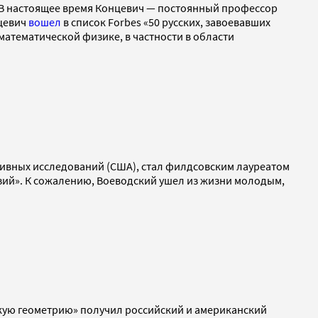
. В настоящее время Концевич — постоянный профессор
нцевич
вошел
в список Forbes «50 русских, завоевавших
математической физике, в частности в области
ивных исследований (США), стал филдсовским лауреатом
азий». К сожалению, Воеводский ушел из жизни молодым,
кую геометрию» получил российский и американский