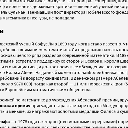
рованной математической дуэли. Он проиграл сопернику, после
иф и вовсе не выдерживает критики — шведский ученый никогд
ль Сульман, занимавший пост директора Нобелевского фонда с
 математика в нее, увы, не попадала.
ки
жский ученый Софус Ли в 1899 году, когда стало известно, ч
х, обошел вниманием математиков. Ли предложил назвать прем
 основы целого ряда разделов современной математики. В 1899
тным и встретило поддержку со стороны Оскара II, короля Шв
т и его инициатива, и долгое время к ее обсуждению не возвра
етию Нильса Абеля. На данный момент это наиболее близкая п
ребований к возрасту кандидатов. В денежном размере Абелев
(около $670 000), тогда как второй — 11 млн норвежских крон (
 и Европейским математическим обществом.
емией по математике до учреждения Абелевской премии, вручае
овская премия
присуждается раз в четыре года на Междунаро
ыть и меньше, их награждают золотыми медалями Филдса и суммо
льфа
— с 1978 года ежегодно (с возможными перерывами) опр
я в шести номинациях: сельском хозяйстве, химии, физике, м