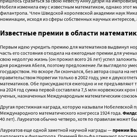
пришлось сразиться за свою невесту Анну Дезри на импровизи
Нобеля изменила ему с известным математиком, однако этот м
филантропа. Член Шведской королевской академии наук Микаэ
номинации, исходя из сферы собственных научных интересов, а
Известные премии в области математи
Первым идею учредить премию для математиков выдвинул норве
часть его состояния отходила на ежегодные премии для учены
свою недолгую жизнь (он прожил всего 26 лет) успел заложить
дня рождения Абеля, поэтому предложение Ли выглядело умес
государством. Но вскоре Ли скончался, без автора сошла на не
правительством Норвегии только в 2002 году, уже к двухсотл
математиков. Обе присуждаются ежегодно и не предъявляют т
на 2024 год сумма первой составляла 7,5 млн норвежских крон 
ученых, назначенных Международным математическим союзом
Другая престижная награда, которую называли Нобелевской пр
Международного математического конгресса 1924 года.
Филдс
40 лет). Лауреатов обычно четверо, хотя по правилам может б
Лауреатов еще одной заметной научной награды —
премии Во
дипломата и филантропа. Премией Вольфа отмечают достижени