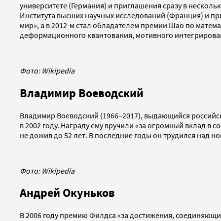
университете (Германия) и приглашения сразу в несколь
Института высших научных исследований (Франция) и п
мир», а в 2012-м стал обладателем премии Шао по матема
деформационного квантования, мотивного интегрирован
Фото: Wikipedia
Владимир Воеводский
Владимир Воеводский (1966–2017), выдающийся российс
в 2002 году. Награду ему вручили «за огромный вклад в
не дожив до 52 лет. В последние годы он трудился над 
Фото: Wikipedia
Андрей Окуньков
В 2006 году премию Филдса «за достижения, соединяющ