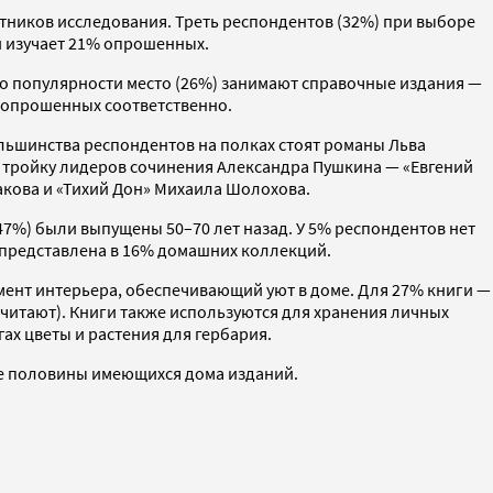
стников исследования. Треть респондентов (32%) при выборе
й изучает 21% опрошенных.
о популярности место (26%) занимают справочные издания —
% опрошенных соответственно.
ольшинства респондентов на полках стоят романы Льва
т тройку лидеров сочинения Александра Пушкина — «Евгений
гакова и «Тихий Дон» Михаила Шолохова.
47%) были выпущены 50–70 лет назад. У 5% респондентов нет
, представлена в 16% домашних коллекций.
мент интерьера, обеспечивающий уют в доме. Для 27% книги —
итают). Книги также используются для хранения личных
х цветы и растения для гербария.
ее половины имеющихся дома изданий.