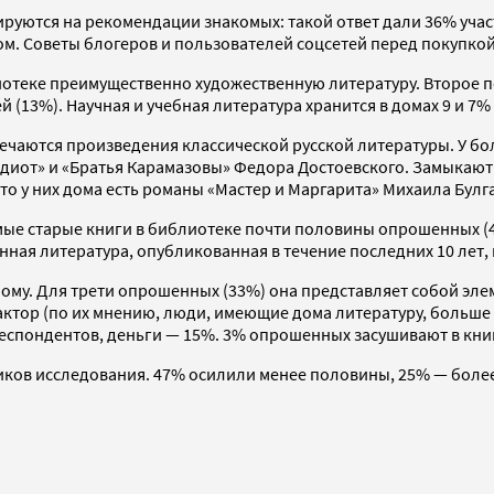
тируются на рекомендации знакомых: такой ответ дали 36% уча
ом. Советы блогеров и пользователей соцсетей перед покупко
отеке преимущественно художественную литературу. Второе п
 (13%). Научная и учебная литература хранится в домах 9 и 7
речаются произведения классической русской литературы. У б
«Идиот» и «Братья Карамазовы» Федора Достоевского. Замыкаю
что у них дома есть романы «Мастер и Маргарита» Михаила Бул
амые старые книги в библиотеке почти половины опрошенных (
енная литература, опубликованная в течение последних 10 лет
му. Для трети опрошенных (33%) она представляет собой эле
ор (по их мнению, люди, имеющие дома литературу, больше ч
спондентов, деньги — 15%. 3% опрошенных засушивают в книга
ников исследования. 47% осилили менее половины, 25% — бол