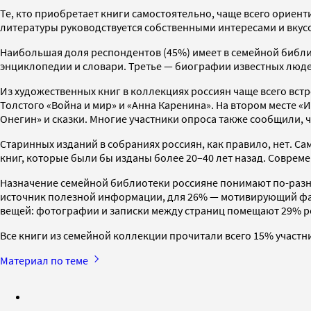
Те, кто приобретает книги самостоятельно, чаще всего ориен
литературы руководствуется собственными интересами и вкус
Наибольшая доля респондентов (45%) имеет в семейной библи
энциклопедии и словари. Третье — биографии известных людей
Из художественных книг в коллекциях россиян чаще всего вст
Толстого «Война и мир» и «Анна Каренина». На втором месте 
Онегин» и сказки. Многие участники опроса также сообщили, 
Старинных изданий в собраниях россиян, как правило, нет. С
книг, которые были бы изданы более 20–40 лет назад. Соврем
Назначение семейной библиотеки россияне понимают по-разно
источник полезной информации, для 26% — мотивирующий факт
вещей: фотографии и записки между страниц помещают 29% ре
Все книги из семейной коллекции прочитали всего 15% участ
Материал по теме