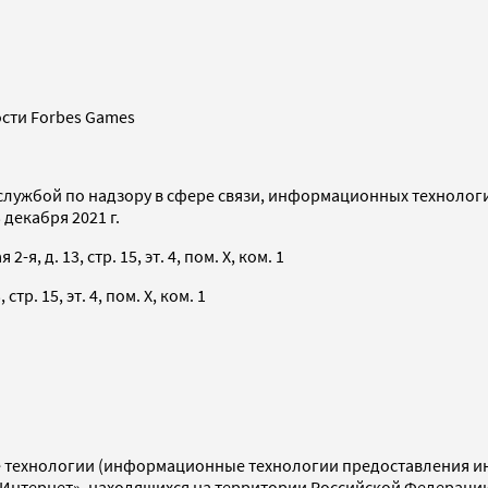
сти Forbes Games
службой по надзору в сфере связи, информационных технолог
декабря 2021 г.
я, д. 13, стр. 15, эт. 4, пом. X, ком. 1
тр. 15, эт. 4, пом. X, ком. 1
технологии (информационные технологии предоставления инф
«Интернет», находящихся на территории Российской Федераци