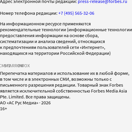
Адрес электронной почты редакции:
press-release@forbes.ru
Номер телефона редакции:
+7 (495) 565-32-06
На информационном ресурсе применяются
рекомендательные технологии (информационные технологии
предоставления информации на основе сбора,
систематизации и анализа сведений, относящихся
к предпочтениям пользователей сети «Интернет»,
находящихся на территории Российской Федерации)
СМИ2
SPARROW
INFOX
Перепечатка материалов и использование их в любой форме,
в том числе и в электронных СМИ, возможны только с
письменного разрешения редакции. Товарный знак Forbes
является исключительной собственностью Forbes Media Asia
Pte. Limited. Все права защищены.
AO «АС Рус Медиа»
·
2026
16+