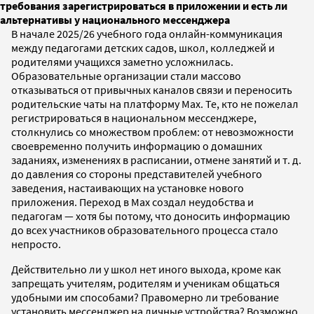
требования зарегистрироваться в приложении и есть ли
альтернативы у национального мессенджера
В начале 2025/26 учебного года онлайн-коммуникация
между педагогами детских садов, школ, колледжей и
родителями учащихся заметно усложнилась.
Образовательные организации стали массово
отказываться от привычных каналов связи и переносить
родительские чаты на платформу Max. Те, кто не пожелал
регистрироваться в национальном мессенджере,
столкнулись со множеством проблем: от невозможности
своевременно получить информацию о домашних
заданиях, изменениях в расписании, отмене занятий и т. д.
до давления со стороны представителей учебного
заведения, настаивающих на установке нового
приложения. Переход в Max создал неудобства и
педагогам — хотя бы потому, что доносить информацию
до всех участников образовательного процесса стало
непросто.
Действительно ли у школ нет иного выхода, кроме как
запрещать учителям, родителям и ученикам общаться
удобными им способами? Правомерно ли требование
установить мессенджер на личные устройства? Возможно