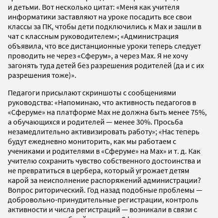
и детьми. Вот несколько цитат: «Меня как учителя
информатики заставляют на уроке посадить все свои
классы за ПК, чтобы дети подключились к Мах и зашли в
чат с классным руководителем»; «Администрация
объявила, что все дистанционные уроки теперь следует
проводить не через «Сферум», а через Мах. Я не хочу
загонять туда детей без разрешения родителей (да и с их
разрешения тоже)».
Педагоги присылают скриншоты с сообщениями
руководства: «Напоминаю, что активность педагогов в
«Сферуме» на платформе Max не должна быть менее 75%,
а обучающихся и родителей — менее 30%. Просьба
незамедлительно активизировать работу»; «Нас теперь
будут ежедневно мониторить, как мы работаем с
учениками и родителями в «Сферуме» на Max» и т. д. Как
учителю сохранить чувство собственного достоинства и
не превратиться в цербера, который угрожает детям
карой за неисполнение распоряжений администрации?
Вопрос риторический. Год назад подобные проблемы —
добровольно-принудительные регистрации, контроль
активности и числа регистраций — возникали в связи с