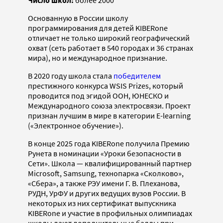
Число школ:
более 2000
Основанную в России школу
программирования для детей KIBERone
отличает не только широкий географический
охват (сеть работает в 540 городах и 36 странах
мира), но и международное признание.
В 2020 году школа стала
победителем
престижного конкурса WSIS Prizes, который
проводится под эгидой ООН, ЮНЕСКО и
Международного союза электросвязи. Проект
признан лучшим в мире в категории E-learning
(«Электронное обучение»).
В конце 2025 года KIBERone получила Премию
Рунета в номинации «Уроки безопасности в
Сети». Школа — квалифицированный партнер
Microsoft, Samsung, технопарка «Сколково»,
«Сбера», а также РЭУ имени Г. В. Плеханова,
РУДН, УрФУ и других ведущих вузов России. В
некоторых из них сертификат выпускника
KIBERone и участие в профильных олимпиадах