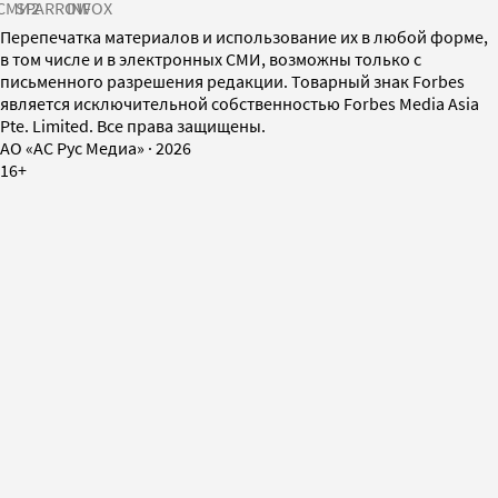
СМИ2
SPARROW
INFOX
Перепечатка материалов и использование их в любой форме,
в том числе и в электронных СМИ, возможны только с
письменного разрешения редакции. Товарный знак Forbes
является исключительной собственностью Forbes Media Asia
Pte. Limited. Все права защищены.
AO «АС Рус Медиа»
·
2026
16+