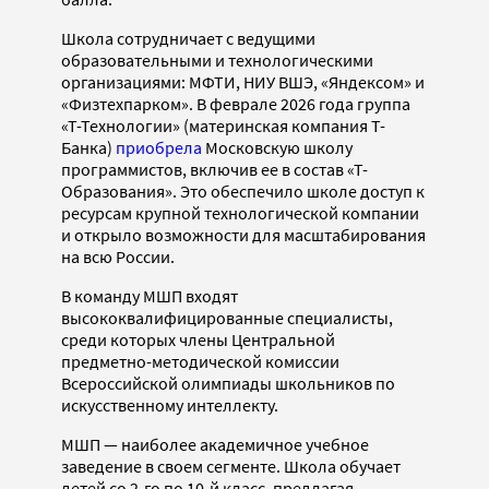
Школа сотрудничает с ведущими
образовательными и технологическими
организациями: МФТИ, НИУ ВШЭ, «Яндексом» и
«Физтехпарком». В феврале 2026 года группа
«Т-Технологии» (материнская компания Т-
Банка)
приобрела
Московскую школу
программистов, включив ее в состав «Т-
Образования». Это обеспечило школе доступ к
ресурсам крупной технологической компании
и открыло возможности для масштабирования
на всю России.
В команду МШП входят
высококвалифицированные специалисты,
среди которых члены Центральной
предметно-методической комиссии
Всероссийской олимпиады школьников по
искусственному интеллекту.
МШП — наиболее академичное учебное
заведение в своем сегменте. Школа обучает
детей со 2-го по 10-й класс, предлагая