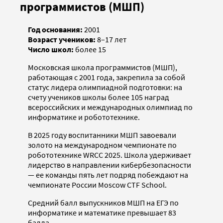
программистов (МШП)
Год основания:
2001
Возраст учеников:
8–17 лет
Число школ:
более 15
Московская школа программистов (МШП),
работающая с 2001 года, закрепила за собой
статус лидера олимпиадной подготовки: на
счету учеников школы более 105 наград
всероссийских и международных олимпиад по
информатике и робототехнике.
В 2025 году воспитанники МШП завоевали
золото на международном чемпионате по
робототехнике WRCC 2025. Школа удерживает
лидерство в направлении кибербезопасности
— ее команды пять лет подряд побеждают на
чемпионате России Moscow CTF School.
Средний балл выпускников МШП на ЕГЭ по
информатике и математике превышает 83
балла.