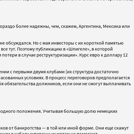
гораздо более надежны, чем, скажем, Аргентина, Мексика или
е обсуждался. Но с мая инвесторы с их короткой памятью
 все тут. Поэтому публикацию в «Шпигеле», в которой
потери в случае реструктуризации». Курс евро к доллару 12
ии с первыми двумя клубами (их структура достаточно
гласованных условиях. В процесс переговоров предполагается
ебя обязательства должников, если они не смогут выплачивать
народного положения. Учитывая большую долю немецких
ков от банкротства — в той или иной форме. Они еще скажут
авшим в кабалу суверенным мотам не помогают.