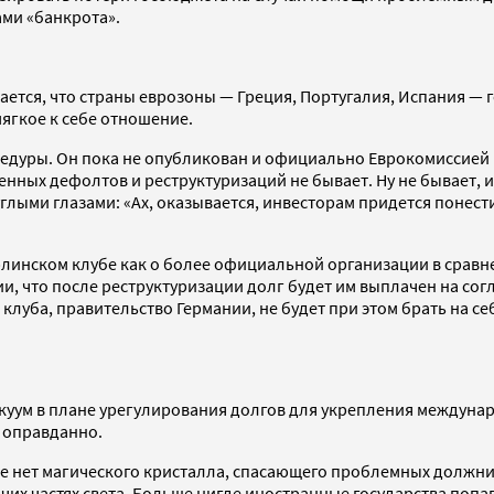
ми «банкрота».
ается, что страны еврозоны — Греция, Португалия, Испания — 
ягкое к себе отношение.
едуры. Он пока не опубликован и официально Еврокомиссией н
ренных дефолтов и реструктуризаций не бывает. Ну не бывает, и
лыми глазами: «Ах, оказывается, инвесторам придется понести 
инском клубе как о более официальной организации в сравнен
ии, что после реструктуризации долг будет им выплачен на со
 клуба, правительство Германии, не будет при этом брать на с
вакуум в плане урегулирования долгов для укрепления между
е оправданно.
не нет магического кристалла, спасающего проблемных должни
рочих частях света. Больше нигде иностранные государства поп