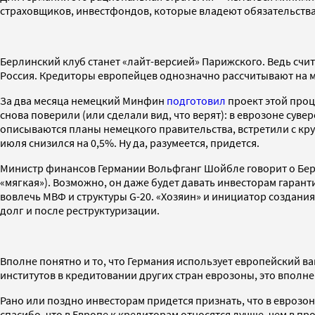
страховщиков, инвестфондов, которые владеют обязательства
Берлинский клуб станет «лайт-версией» Парижского. Ведь счит
Россия. Кредиторы европейцев однозначно рассчитывают на м
За два месяца немецкий Минфин
подготовил
проект этой проц
снова поверили (или сделали вид, что верят): в еврозоне суве
описываются планы немецкого правительства, встретили с круг
июля снизился на 0,5%. Ну да, разумеется, придется.
Министр финансов Германии Вольфганг Шойбле говорит о Берл
«мягкая»). Возможно, он даже будет давать инвесторам гарант
вовлечь МВФ и структуры G-20. «Хозяин» и инициатор создания
долг и после реструктуризации.
Вполне понятно и то, что Германия использует европейский 
институтов в кредитовании других стран еврозоны, это вполн
Рано или поздно инвесторам придется признать, что в еврозо
спасибо, что в Европе к кредиторам относятся лучше, чем в п