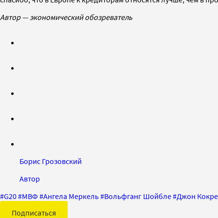
Автор — экономический обозреватель
Борис Грозовский
Автор
#
G20
#
МВФ
#
Ангела Меркель
#
Вольфганг Шойбле
#
Джон Кокр
Подписаться