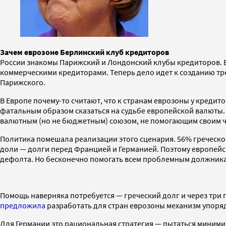
Зачем еврозоне Берлинский клуб кредиторов
России знакомы Парижский и Лондонский клубы кредиторов. В
коммерческими кредиторами. Теперь дело идет к созданию трет
Парижского.
В Европе почему-то считают, что к странам еврозоны у кред
фатальным образом сказаться на судьбе европейской валюты.
валютным (но не бюджетным) союзом, не помогающим своим 
Политика помешала реализации этого сценария. 56% греческог
доли — долги перед Францией и Германией. Поэтому европейск
дефолта. Но бесконечно помогать всем проблемным должникам
Помощь наверняка потребуется — греческий долг и через три 
предложила
разработать для стран еврозоны механизм упоря
Для Германии это рациональная стратегия — пытаться миним