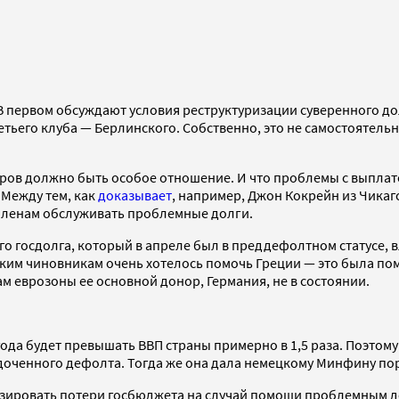
 первом обсуждают условия реструктуризации суверенного дол
ьего клуба — Берлинского. Собственно, это не самостоятельны
иторов должно быть особое отношение. И что проблемы с выпл
 Между тем, как
доказывает
, например, Джон Кокрейн из Чикаг
членам обслуживать проблемные долги.
о госдолга, который в апреле был в преддефолтном статусе, 
им чиновникам очень хотелось помочь Греции — это была помо
 еврозоны ее основной донор, Германия, не в состоянии.
года будет превышать ВВП страны примерно в 1,5 раза. Поэтом
доченного дефолта. Тогда же она дала немецкому Минфину по
изировать потери госбюджета на случай помощи проблемным д