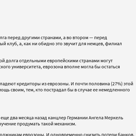
га перед другими странами, а во втором — перед
й клуб, а, как ни обидно это звучит для немцев, филиал
атой долга отдельными европейскими странами могут
ского университета, еврозона вполне могла бы остаться
владеют кредиторы из еврозоны. И почти половина (27%) этой
щь своим, тем, кто пострадал бы в случае ее немедленного
у еще два месяца назад канцлер Германии Ангела Меркель
ручение продумать такой механизм.
олжникам еврозоны. И одновременно снизить потери банков,