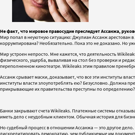
Не факт, что мировое правосудие преследует Ассанжа, руко
Мир попал в неуютную ситуацию: Джулиан Ассанж арестован в Л
коррумпирована? Необязательно. Пока это не доказано. Но уже 
Мир устроен непросто. Мне кажется, что деятельность Wikileak
физического, ущерба, вываливая на стол без проверки и редак
переполненном кинотеатре. Wikileaks этим правилом пренебре
Ассанж срывает маски, доказывает, что все эти институты в
институты власти злоупотреблять ею? Безусловно. Должна прес
прикрывающие их правительства преступны по определению? Не
Банки закрывают счета Wikileaks. Платежные системы отказыв
иметь дело с неудобным клиентом. Обычная история для бизн
Но судебный процесс в отношении Ассанжа — это другое дело. 
дискредитировать демократию, чем публикуемые им документы.