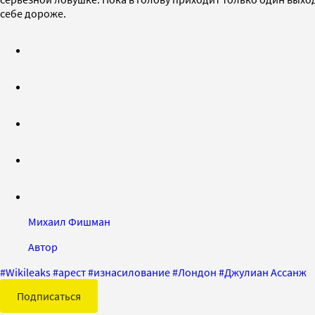
себе дороже.
Михаил Фишман
Автор
#
Wikileaks
#
арест
#
изнасилование
#
Лондон
#
Джулиан Ассанж
Подписаться