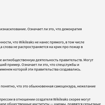
 изнасилование. Означает ли это, что демократия
ости, что Wikileaks не нанес прямого, в том числе
а слова не распространяется на крик про пожар в
ие антиобщественную деятельность правительств. Могут
ший пример. Означает ли это, что спецслужбы и
 именем которой эти правительства создавались.
 понятно, что это обыкновенная самоцензура, нежелание
рессии в отношении создателя Wikileaks скорее могут
м мире общественные институты — ширмы, появятся серьезные