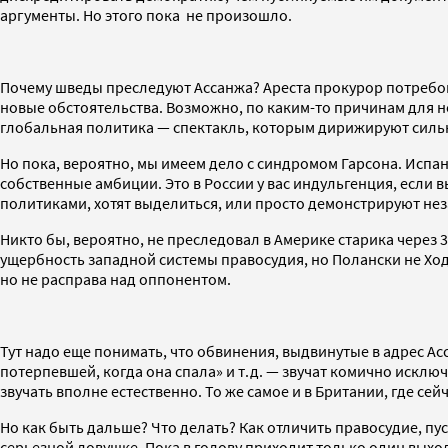
аргументы. Но этого пока не произошло.
Почему шведы преследуют Ассанжа? Ареста прокурор потребовал
новые обстоятельства. Возможно, по каким-то причинам для нее
глобальная политика — спектакль, которым дирижируют сильн
Но пока, вероятно, мы имеем дело с синдромом Гарсона. Испан
собственные амбиции. Это в России у вас индульгенция, если в
политиками, хотят выделиться, или просто демонстрируют не
Никто бы, вероятно, не преследовал в Америке старика через 
ущербность западной системы правосудия, но Полански не Ход
но не расправа над оппонентом.
Тут надо еще понимать, что обвинения, выдвинутые в адрес Ас
потерпевшей, когда она спала» и т.д. — звучат комично искл
звучать вполне естественно. То же самое и в Британии, где сей
Но как быть дальше? Что делать? Как отличить правосудие, пу
серьезной ловушке. Пока в голову приходит только один выход