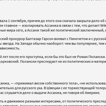
а 1 сентября, причем до этого она сначала закрыла дело об и
 главное — изолировать Ассанжа в связи с тем, что делает Wik
ые мира сего, а Ассанж такой же политический заключенный, 
ский прокурор Балтазар Гарсон воевал с Пиночетом и с русско
ы звезда. На Западе обычно наоборот: чем вы популярнее, тем 
зависимость.
30 лет после его проступка, если бы это был не Роман Поланск
орковский. Полански преследуют не из политических и матери
санжа, — «прижимал весом собственного тела», «не использовал
ючительно для русского уха. В Швеции с ее торжествующей тол
час слушается дело о выдаче Ассанжа, не говоря об Америке.
сть и движимое разными интересами, от политического преслед
: отпустить Ассанжа вне зависимости от мотивов его ареста и