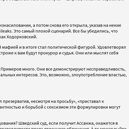
знасиловании, а потом снова его открыла, указав на некие
ileaks. Это самый плохой сценарий. Все бы убедились, что
как Ходорковский.
й мафией и в итоге стал политической фигурой. Удовлетворял
строже к вам будут прокурор и судья. Они или мыслят себя
и. Примеров много. Они все демонстрируют несправедливость,
альных интересов. Это, возможно, злоупотребление властью,
 презерватив, несмотря на просьбу», «приставал к
ерантностью и борьбой с сексизмом эти формулировки могут
ования? Шведский суд, если получит Ассанжа, окажется в
 справедливости предъявленного обвинения. А то может выйти