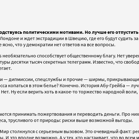
водствуясь политическими мотивами. Но лучше его отпустить
ондоне и ждет экстрадиции в Швецию, где его будут судить за
ясно, что у демократии нет ответов на все вопросы.
s необязательно способствует общественному благу. Нет уверенн
туры десятки тысяч секретных телеграмм. Известно, что свобод
гает.
ласти — дипмиссии, спецслужбы и прочие — ширмы, прикрывающ
са копаться в этом белье? Конечно. История Абу-Грейба — луч
т. Ну если верить хоть в какое-то торжество народной воли,
аются принимать пожертвования и переводить деньги. Про них
еса, трусливого от природы: риски выше возможной выгоды.
Мир столкнулся с серьезным вызовом. Это очевидный факт: реп
 И это вполне возможно. А у тех, кто настаивает, что во все