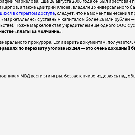
рафии Маркелова. Еще 28 августа 2006 года он был арестован 
 Карпов, а также Дмитрий Клюев, владелец Универсального б
щихся в открытом доступе
, следует, что на момент вынесения
 «МаркетАльянс» с уставным капиталом более 26 млн рублей —
ьстве). Позже Маркелов стал учредителем еще одного ООО с ус
честве «платы за молчание»
.
генерального прокурора. Если верить документам, получается,
ерациях по перехвату уголовных дел — это очень доходный би
чиновникам МВД вести эти игры, беззастенчиво издеваясь над 