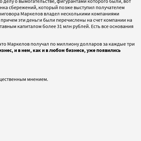
по делу о вымогательстве, фигурантами которого были, вот
анка сбережений, который позже выступил получателем
 приговора Маркелов владел несколькими компаниями
 причем эти деньги были перечислены на счет компании на
тавным капиталом более 31 млн рублей. Есть все основания
 что Маркелов получал по миллиону долларов за каждые три
знес, и в нем, как и в любом бизнесе, уже появились
общественным мнением.