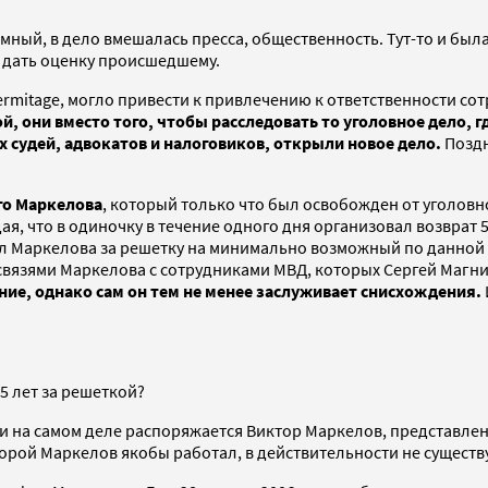
мный, в дело вмешалась пресса, общественность. Тут-то и был
 дать оценку происшедшему.
ermitage, могло привести к привлечению к ответственности с
й, они вместо того, чтобы расследовать то уголовное дело,
 судей, адвокатов и налоговиков, открыли новое дело.
Поздн
го Маркелова
, который только что был освобожден от уголовн
ая, что в одиночку в течение одного дня организовал возврат
вил Маркелова за решетку на минимально возможный по данной с
связями Маркелова с сотрудниками МВД, которых Сергей Магн
ие, однако сам он тем не менее заслуживает снисхождения.
5 лет за решеткой?
ми на самом деле распоряжается Виктор Маркелов, представле
торой Маркелов якобы работал, в действительности не существу