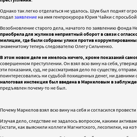
Однако так легко отделаться не удалось. Шум был поднят огро
подал
заявление
на имя генпрокурора Юрия Чайки с просьбой
Возобновление старого дела, начатого по заявлению фонда H
приобрела для жуликов неприятный оборот в связи с огласко
милиции, где были собраны улики против коррумпированных
знаменитому теперь следователю Олегу Сильченко.
В этом новом деле не имелось ничего, кроме показаний само
совершенном преступлении. Он взял всю вину на себя, утвержд
эти показания, суд, не рассматривая дело по существу, отпра
поинтересовались ни судьбой похищенных денег, ни давними 
налоговая инспекция был введена в Маркеловым в заблужден
предъявлен почему-то не был.
Почему Маркелов взял всю вину на себя и согласился провести 
Изучая дело, следствие не задалось вопросом, какими актива
(кстати, как выяснили коллеги Магнитского, лесопилки, на ко