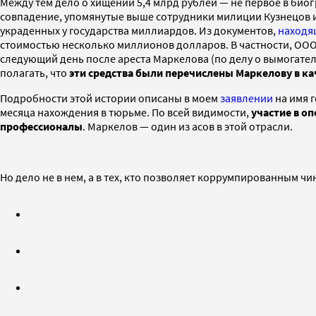
Между тем дело о хищении 5,4 млрд рублей — не первое в биог
совпадение, упомянутые выше сотрудники милиции Кузнецов и
украденных у государства миллиардов. Из документов,
находя
стоимостью несколько миллионов долларов. В частности, ООО
следующий день после ареста Маркелова (по делу о вымогател
полагать, что
эти средства были перечислены Маркелову в ка
Подробности этой истории описаны в моем
заявлении
на имя 
месяца нахождения в тюрьме. По всей видимости,
участие в оп
профессионалы
. Маркелов — один из асов в этой отрасли.
Но дело не в нем, а в тех, кто позволяет коррумпированным 