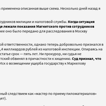
а применена описанная выше схема. Несколько дней назад я
отрудников милиции и налоговой службы.
Когда ситуация
 где лежали показания Магнитского против сотрудников
ее оно было передано для расследования в Москву
ой ответственности, однако теперь добровольно признался в
 5,4 миллиардов рублей из налоговой инспекции. Опираясь на
татье срок — пять лет. Ни прокурор, ни судья не
итский обвинял в причастности к хищению.
Суд признал, что
Иск о возмещении ущерба государству к Маркелову
нный следствием как «мастер по приему пиломатериалов»
ет).