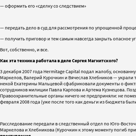
— оформить его «сделку со следствием»
— передать дело в суд для рассмотрения по упрощенной процед
— получить приговор и тем самым навсегда закрыть опасное у
Вот, собственно, и все.
Как эта техника работала в деле Сергея Магнитского?
3 декабря 2007 года Hermitage Capital подал жалобу, основан
Маркелов, Валерий Курочкин и Вячеслав Хлебников — украли 
некой Екатерины Мальцевой сфабриковали документы о фикти
сотрудников милиции Павла Карпова и Артема Кузнецова. Поз
Правоохранительные органы ничего не предприняли: не помеш
февраля 2008 года (уже после того как деньги из бюджета бы
Расследование передали в следственный отдел по Юго-Восточ
Маркелова и Хлебникова (Курочкин к этому моменту погиб при
преступления
.