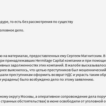
уре, то есть без рассмотрения по существу
головное дело.
ную на материалах, предоставленных ему Сергеем Магнитским. В
три принадлежавших Hermitage Capital компании и при помощ
вных задолженностях этих компаний. В жалобе высказывалось
днее выяснилось, что целью преступников был мошеннический 
али преступникам оформить возврат НДС и украсть таким обра
ли украдены) было возбуждено дело по этому заявлению.
ному округу Москвы, а оперативное сопровождение дела поруч
 странных обстоятельствах) в июне освободили от уголовной о