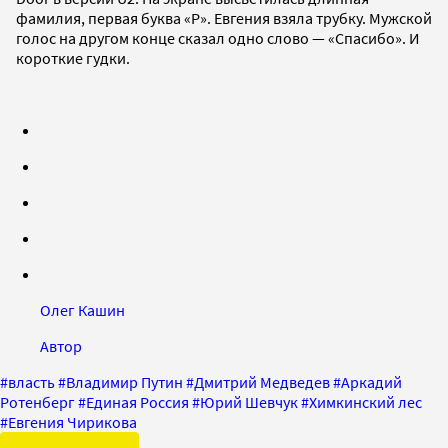
фамилия, первая буква «Р». Евгения взяла трубку. Мужской
голос на другом конце сказал одно слово — «Спасибо». И
короткие гудки.
Олег Кашин
Автор
#
власть
#
Владимир Путин
#
Дмитрий Медведев
#
Аркадий
Ротенберг
#
Единая Россия
#
Юрий Шевчук
#
Химкинский лес
#
Евгения Чирикова