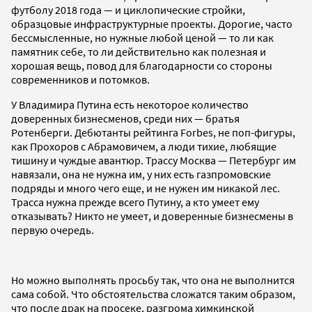
футболу 2018 года — и циклопические стройки,
образцовые инфраструктурные проекты. Дорогие, часто
бессмысленные, но нужные любой ценой — то ли как
памятник себе, то ли действительно как полезная и
хорошая вещь, повод для благодарности со стороны
современников и потомков.
У Владимира Путина есть некоторое количество
доверенных бизнесменов, среди них — братья
Ротенберги. Дебютанты рейтинга Forbes, не поп-фигуры,
как Прохоров с Абрамовичем, а люди тихие, любящие
тишину и чуждые авантюр. Трассу Москва — Петербург им
навязали, она не нужна им, у них есть газпромовские
подряды и много чего еще, и не нужен им никакой лес.
Трасса нужна прежде всего Путину, а кто умеет ему
отказывать? Никто не умеет, и доверенные бизнесмены в
первую очередь.
Но можно выполнять просьбу так, что она не выполнится
сама собой. Что обстоятельства сложатся таким образом,
что после драк на просеке, разгрома химкинской