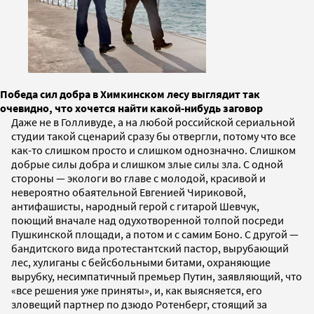
Победа сил добра в Химкинском лесу выглядит так
очевидно, что хочется найти какой-нибудь заговор
Даже не в Голливуде, а на любой российской сериальной
студии такой сценарий сразу бы отвергли, потому что все
как-то слишком просто и слишком однозначно. Слишком
добрые силы добра и слишком злые силы зла. С одной
стороны — экологи во главе с молодой, красивой и
невероятно обаятельной Евгенией Чириковой,
антифашисты, народный герой с гитарой Шевчук,
поющий вначале над одухотворенной толпой посреди
Пушкинской площади, а потом и с самим Боно. С другой —
бандитского вида протестантский пастор, вырубающий
лес, хулиганы с бейсбольными битами, охраняющие
вырубку, несимпатичный премьер Путин, заявляющий, что
«все решения уже приняты», и, как выясняется, его
зловещий партнер по дзюдо Ротенберг, стоящий за