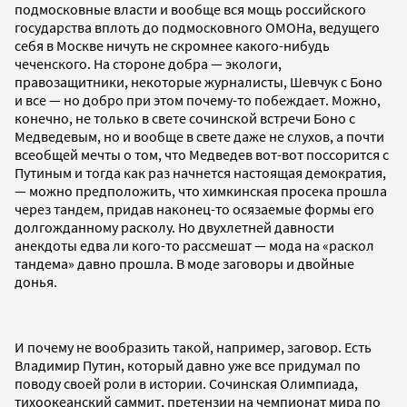
подмосковные власти и вообще вся мощь российского
государства вплоть до подмосковного ОМОНа, ведущего
себя в Москве ничуть не скромнее какого-нибудь
чеченского. На стороне добра — экологи,
правозащитники, некоторые журналисты, Шевчук с Боно
и все — но добро при этом почему-то побеждает. Можно,
конечно, не только в свете сочинской встречи Боно с
Медведевым, но и вообще в свете даже не слухов, а почти
всеобщей мечты о том, что Медведев вот-вот поссорится с
Путиным и тогда как раз начнется настоящая демократия,
— можно предположить, что химкинская просека прошла
через тандем, придав наконец-то осязаемые формы его
долгожданному расколу. Но двухлетней давности
анекдоты едва ли кого-то рассмешат — мода на «раскол
тандема» давно прошла. В моде заговоры и двойные
донья.
И почему не вообразить такой, например, заговор. Есть
Владимир Путин, который давно уже все придумал по
поводу своей роли в истории. Сочинская Олимпиада,
тихоокеанский саммит, претензии на чемпионат мира по