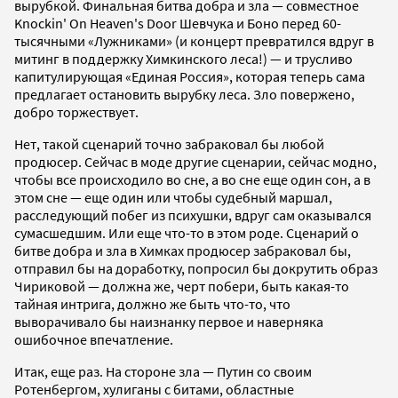
вырубкой. Финальная битва добра и зла — совместное
Knockin' On Heaven's Door Шевчука и Боно перед 60-
тысячными «Лужниками» (и концерт превратился вдруг в
митинг в поддержку Химкинского леса!) — и трусливо
капитулирующая «Единая Россия», которая теперь сама
предлагает остановить вырубку леса. Зло повержено,
добро торжествует.
Нет, такой сценарий точно забраковал бы любой
продюсер. Сейчас в моде другие сценарии, сейчас модно,
чтобы все происходило во сне, а во сне еще один сон, а в
этом сне — еще один или чтобы судебный маршал,
расследующий побег из психушки, вдруг сам оказывался
сумасшедшим. Или еще что-то в этом роде. Сценарий о
битве добра и зла в Химках продюсер забраковал бы,
отправил бы на доработку, попросил бы докрутить образ
Чириковой — должна же, черт побери, быть какая-то
тайная интрига, должно же быть что-то, что
выворачивало бы наизнанку первое и наверняка
ошибочное впечатление.
Итак, еще раз. На стороне зла — Путин со своим
Ротенбергом, хулиганы с битами, областные