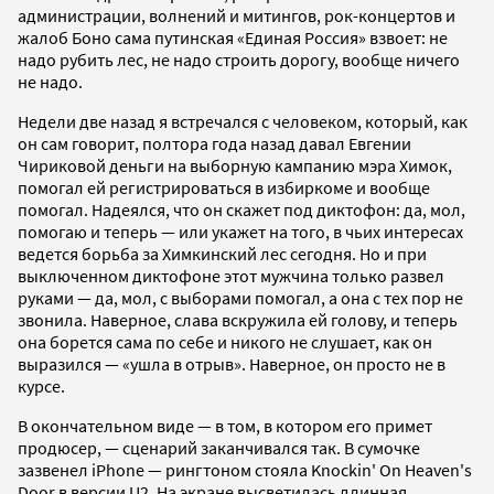
администрации, волнений и митингов, рок-концертов и
жалоб Боно сама путинская «Единая Россия» взвоет: не
надо рубить лес, не надо строить дорогу, вообще ничего
не надо.
Недели две назад я встречался с человеком, который, как
он сам говорит, полтора года назад давал Евгении
Чириковой деньги на выборную кампанию мэра Химок,
помогал ей регистрироваться в избиркоме и вообще
помогал. Надеялся, что он скажет под диктофон: да, мол,
помогаю и теперь — или укажет на того, в чьих интересах
ведется борьба за Химкинский лес сегодня. Но и при
выключенном диктофоне этот мужчина только развел
руками — да, мол, с выборами помогал, а она с тех пор не
звонила. Наверное, слава вскружила ей голову, и теперь
она борется сама по себе и никого не слушает, как он
выразился — «ушла в отрыв». Наверное, он просто не в
курсе.
В окончательном виде — в том, в котором его примет
продюсер, — сценарий заканчивался так. В сумочке
зазвенел iPhone — рингтоном стояла Knockin' On Heaven's
Door в версии U2. На экране высветилась длинная