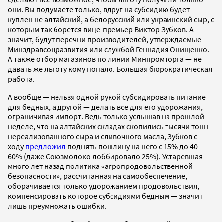
они. Вы подумаете только, вдруг на субсидию будет
куплен не алтайский, а белорусский или украинский сыр, с
которым так борется вице-премьер Виктор Зубков. А
значит, будут перечни производителей, утверждаемые
Минздравсоцразвития или службой Геннадия Онищенко.
А также отбор магазинов по линии Минпромторга — не
давать же льготу кому попало. Большая бюрократическая
работа.
А вообще — нельзя одной рукой субсидировать питание
для бедных, а другой — делать все для его удорожания,
ограничивая импорт. Ведь только услышав на прошлой
неделе, что на алтайских складах скопились тысячи тонн
нереализованного сыра и сливочного масла, Зубков с
ходу
предложил
поднять пошлину на него с 15% до 40-
60% (даже Союзмолоко лоббировало 25%). Устаревшая
много лет назад политика «агропродовольственной
безопасности», рассчитанная на самообеспечение,
оборачивается только удорожанием продовольствия,
компенсировать которое субсидиями бедным — значит
лишь преумножать ошибки.