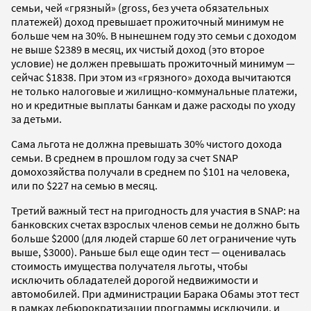
семьи, чей «грязный» (gross, без учета обязательных
платежей) доход превышает прожиточный минимум не
больше чем на 30%. В нынешнем году это семьи с доходом
не выше $2389 в месяц, их чистый доход (это второе
условие) не должен превышать прожиточный минимум —
сейчас $1838. При этом из «грязного» дохода вычитаются
не только налоговые и жилищно-коммунальные платежи,
но и кредитные выплаты банкам и даже расходы по уходу
за детьми.
Сама льгота не должна превышать 30% чистого дохода
семьи. В среднем в прошлом году за счет SNAP
домохозяйства получали в среднем по $101 на человека,
или по $227 на семью в месяц.
Третий важный тест на пригодность для участия в SNAP: на
банковских счетах взрослых членов семьи не должно быть
больше $2000 (для людей старше 60 лет ограничение чуть
выше, $3000). Раньше был еще один тест — оценивалась
стоимость имущества получателя льготы, чтобы
исключить обладателей дорогой недвижимости и
автомобилей. При администрации Барака Обамы этот тест
в рамках дебюрократизации программы исключили, и