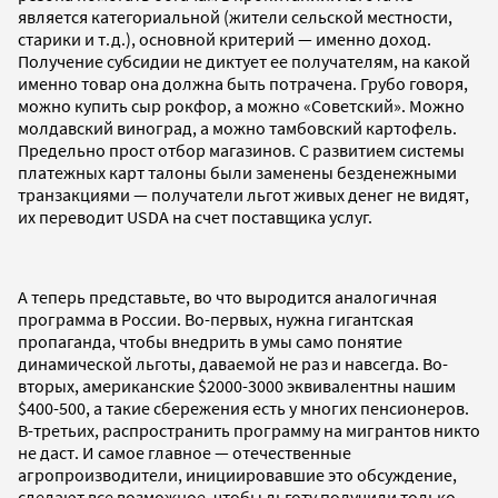
является категориальной (жители сельской местности,
старики и т.д.), основной критерий — именно доход.
Получение субсидии не диктует ее получателям, на какой
именно товар она должна быть потрачена. Грубо говоря,
можно купить сыр рокфор, а можно «Советский». Можно
молдавский виноград, а можно тамбовский картофель.
Предельно прост отбор магазинов. С развитием системы
платежных карт талоны были заменены безденежными
транзакциями — получатели льгот живых денег не видят,
их переводит USDA на счет поставщика услуг.
А теперь представьте, во что выродится аналогичная
программа в России. Во-первых, нужна гигантская
пропаганда, чтобы внедрить в умы само понятие
динамической льготы, даваемой не раз и навсегда. Во-
вторых, американские $2000-3000 эквивалентны нашим
$400-500, а такие сбережения есть у многих пенсионеров.
В-третьих, распространить программу на мигрантов никто
не даст. И самое главное — отечественные
агропроизводители, инициировавшие это обсуждение,
сделают все возможное, чтобы льготу получили только