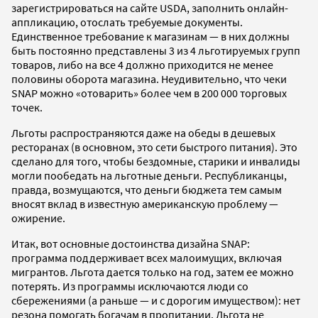
зарегистрироваться на сайте USDA, заполнить онлайн-
аппликацию, отослать требуемые документы.
Единственное требование к магазинам — в них должны
быть постоянно представлены 3 из 4 льготируемых групп
товаров, либо на все 4 должно приходится не менее
половины оборота магазина. Неудивительно, что чеки
SNAP можно «отоварить» более чем в 200 000 торговых
точек.
Льготы распространяются даже на обеды в дешевых
ресторанах (в основном, это сети быстрого питания). Это
сделано для того, чтобы бездомные, старики и инвалиды
могли пообедать на льготные деньги. Республиканцы,
правда, возмущаются, что деньги бюджета тем самым
вносят вклад в известную американскую проблему —
ожирение.
Итак, вот основные достоинства дизайна SNAP:
программа поддерживает всех малоимущих, включая
мигрантов. Льгота дается только на год, затем ее можно
потерять. Из программы исключаются люди со
сбережениями (а раньше — и с дорогим имуществом): нет
резона помогать богачам в пропитании. Льгота не