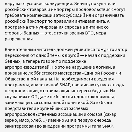
нарушают условия конкуренции. Значит, покупатели
российских товаров и импортеры продовольствия смогут
требовать компенсации этих субсидий или ограничивать
российский экспорт по правилам антидемпинга. А
программа стимулирования спроса на питание со
стороны бедных — это, с точки зрения ВТО, мера
разрешенная.
Внимательный читатель должен удивиться тому, что автор
перескочил от одной темы к другой — начал с поддержки
бедных, а теперь говорит о поддержке
агропроизводителей. Но это не нарушение логики, а
признание лоббистского мастерства «Единой России» и
Общественной палаты. На необходимости введения
программы, аналогичной SNAP, настаивают у нас отнюдь
не организации, отстаивающие интересы бедных. На
слушаниях в ОП даже не было ни одного экономиста,
занимающегося социальной политикой. Зато были
представители крупнейших отраслевых
агропродовольственных ассоциаций и союзов (сахар,
зерно, мясо, хлеб…) Именно АПК в первую очередь
заинтересован во внедрении программы типа SNAP.