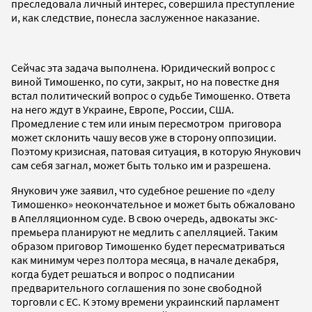
преследовала личный интерес, совершила преступление
и, как следствие, понесла заслуженное наказание.
Сейчас эта задача выполнена. Юридический вопрос с
виной Тимошенко, по сути, закрыт, но на повестке дня
встал политический вопрос о судьбе Тимошенко. Ответа
на него ждут в Украине, Европе, России, США.
Промедление с тем или иным пересмотром приговора
может склонить чашу весов уже в сторону оппозиции.
Поэтому кризисная, патовая ситуация, в которую Янукович
сам себя загнал, может быть только им и разрешена.
Янукович уже заявил, что судебное решение по «делу
Тимошенко» неокончательное и может быть обжаловано
в Апелляционном суде. В свою очередь, адвокаты экс-
премьера планируют не медлить с апелляцией. Таким
образом приговор Тимошенко будет пересматриваться
как минимум через полтора месяца, в начале декабря,
когда будет решаться и вопрос о подписании
предварительного соглашения по зоне свободной
торговли с ЕС. К этому времени украинский парламент