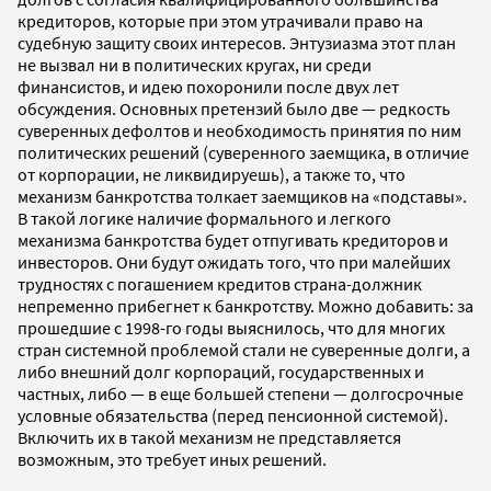
кредиторов, которые при этом утрачивали право на
судебную защиту своих интересов. Энтузиазма этот план
не вызвал ни в политических кругах, ни среди
финансистов, и идею похоронили после двух лет
обсуждения. Основных претензий было две — редкость
суверенных дефолтов и необходимость принятия по ним
политических решений (суверенного заемщика, в отличие
от корпорации, не ликвидируешь), а также то, что
механизм банкротства толкает заемщиков на «подставы».
В такой логике наличие формального и легкого
механизма банкротства будет отпугивать кредиторов и
инвесторов. Они будут ожидать того, что при малейших
трудностях с погашением кредитов страна-должник
непременно прибегнет к банкротству. Можно добавить: за
прошедшие с 1998-го годы выяснилось, что для многих
стран системной проблемой стали не суверенные долги, а
либо внешний долг корпораций, государственных и
частных, либо — в еще большей степени — долгосрочные
условные обязательства (перед пенсионной системой).
Включить их в такой механизм не представляется
возможным, это требует иных решений.