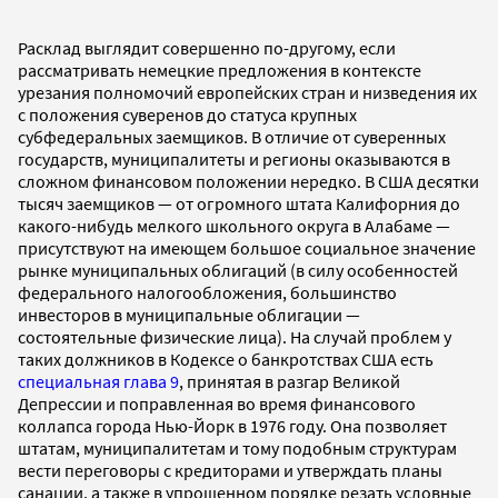
Расклад выглядит совершенно по-другому, если
рассматривать немецкие предложения в контексте
урезания полномочий европейских стран и низведения их
с положения суверенов до статуса крупных
субфедеральных заемщиков. В отличие от суверенных
государств, муниципалитеты и регионы оказываются в
сложном финансовом положении нередко. В США десятки
тысяч заемщиков — от огромного штата Калифорния до
какого-нибудь мелкого школьного округа в Алабаме —
присутствуют на имеющем большое социальное значение
рынке муниципальных облигаций (в силу особенностей
федерального налогообложения, большинство
инвесторов в муниципальные облигации —
состоятельные физические лица). На случай проблем у
таких должников в Кодексе о банкротствах США есть
специальная глава 9
, принятая в разгар Великой
Депрессии и поправленная во время финансового
коллапса города Нью-Йорк в 1976 году. Она позволяет
штатам, муниципалитетам и тому подобным структурам
вести переговоры с кредиторами и утверждать планы
санации, а также в упрощенном порядке резать условные