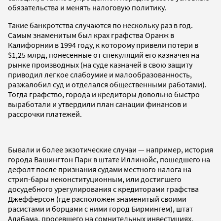
обязательства и менять налоговую политику.
Такие банкротства случаются по нескольку раз в год.
Самым знаменитым был крах графства Оранж в
Калифорнии в 1994 году, к которому привели потери в
$1,25 млрд, понесенные от спекуляций его казначея на
рынке производных (на суде казначей в свою защиту
приводил легкое слабоумие и малообразованность,
разжалобил суд и отделался общественными работами).
Тогда графство, города и кредиторы довольно быстро
выработали и утвердили план санации финансов и
рассрочки платежей.
Бывали и более экзотические случаи — например, история
города Вашингтон Парк в штате Иллинойс, пошедшего на
дефолт после признания судами местного налога на
стрип-бары неконституционным, или достигшего
досудебного урегулирования с кредиторами графства
Джефферсон (где расположен знаменитый своими
расистами и борцами с ними город Бирмингем), штат
Алабама, просевшего на сомнительных инвестициях.