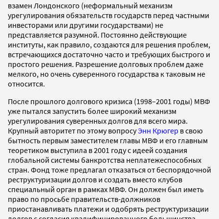
взамен Лондонского (неформальный механизм
урегулирования обязательств государств перед частными
инвесторами или другими государствами) не
представляется разумной. Постоянно действующие
институты, как правило, создаются для решения проблем,
встречающихся достаточно часто и требующих быстрого и
простого решения. Разрешение долговых проблем даже
мелкого, но очень суверенного государства к таковым не
относится.
После прошлого долгового кризиса (1998–2001 годы) МВФ
уже пытался запустить более широкий механизм
урегулирования суверенных долгов для всего мира.
Крупный авторитет по этому вопросу
Энн Крюгер
в свою
бытность первым заместителем главы МВФ и его главным
теоретиком выступила в 2001 году с идеей создания
глобальной системы банкротства неплатежеспособных
стран. Фонд тоже предлагал отказаться от беспорядочной
реструктуризации долгов и создать вместо клубов
специальный орган в рамках МВФ. Он должен был иметь
право по просьбе правительств-должников
приостанавливать платежи и одобрять реструктуризации
долгов с согласия квалифицированного большинства