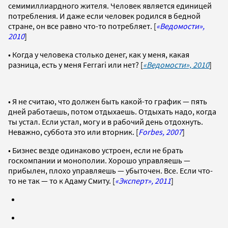
семимиллиардного жителя. Человек является единицей
потребления. И даже если человек родился в бедной
стране, он все равно что-то потребляет. [
«Ведомости»,
2010
]
• Когда у человека столько денег, как у меня, какая
разница, есть у меня Ferrari или нет? [
«Ведомости», 2010
]
• Я не считаю, что должен быть какой-то график — пять
дней работаешь, потом отдыхаешь. Отдыхать надо, когда
ты устал. Если устал, могу и в рабочий день отдохнуть.
Неважно, суббота это или вторник. [
Forbes, 2007
]
• Бизнес везде одинаково устроен, если не брать
госкомпании и монополии. Хорошо управляешь —
прибылен, плохо управляешь — убыточен. Все. Если что-
то не так — то к Адаму Смиту. [
«Эксперт», 2011
]