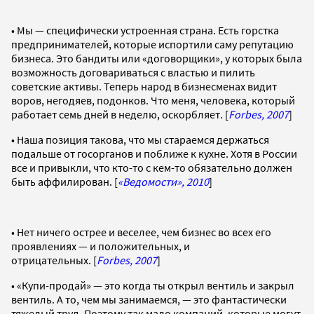
• Мы — специфически устроенная страна. Есть горстка
предпринимателей, которые испортили саму репутацию
бизнеса. Это бандиты или «договорщики», у которых была
возможность договариваться с властью и пилить
советские активы. Теперь народ в бизнесменах видит
воров, негодяев, подонков. Что меня, человека, который
работает семь дней в неделю, оскорбляет. [
Forbes, 2007
]
• Наша позиция такова, что мы стараемся держаться
подальше от госорганов и поближе к кухне. Хотя в России
все и привыкли, что кто-то с кем-то обязательно должен
быть аффилирован. [
«Ведомости», 2010
]
• Нет ничего острее и веселее, чем бизнес во всех его
проявлениях — и положительных, и
отрицательных. [
Forbes, 2007
]
• «Купи-продай» — это когда ты открыл вентиль и закрыл
вентиль. А то, чем мы занимаемся, — это фантастически
тяжелый труд. Поэтому так мало компаний, которые могут