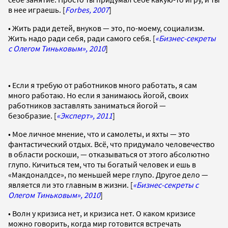
в нее играешь. [
Forbes, 2007
]
• Жить ради детей, внуков — это, по-моему, социализм.
Жить надо ради себя, ради самого себя. [
«Бизнес-секреты
с Олегом Тиньковым», 2010
]
• Если я требую от работников много работать, я сам
много работаю. Но если я занимаюсь йогой, своих
работников заставлять заниматься йогой —
безобразие. [
«Эксперт», 2011
]
• Мое личное мнение, что и самолеты, и яхты — это
фантастический отдых. Всё, что придумало человечество
в области роскоши, — отказываться от этого абсолютно
глупо. Кичиться тем, что ты богатый человек и ешь в
«Макдоналдсе», по меньшей мере глупо. Другое дело —
является ли это главным в жизни. [
«Бизнес-секреты с
Олегом Тиньковым», 2010
]
• Волн у кризиса нет, и кризиса нет. О каком кризисе
можно говорить, когда мир готовится встречать