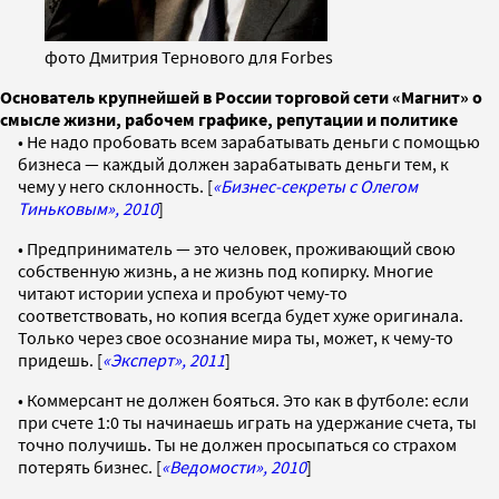
фото Дмитрия Тернового для Forbes
Основатель крупнейшей в России торговой сети «Магнит» о
смысле жизни, рабочем графике, репутации и политике
• Не надо пробовать всем зарабатывать деньги с помощью
бизнеса — каждый должен зарабатывать деньги тем, к
чему у него склонность. [
«Бизнес-секреты с Олегом
Тиньковым», 2010
]
• Предприниматель — это человек, проживающий свою
собственную жизнь, а не жизнь под копирку. Многие
читают истории успеха и пробуют чему-то
соответствовать, но копия всегда будет хуже оригинала.
Только через свое осознание мира ты, может, к чему-то
придешь. [
«Эксперт», 2011
]
• Коммерсант не должен бояться. Это как в футболе: если
при счете 1:0 ты начинаешь играть на удержание счета, ты
точно получишь. Ты не должен просыпаться со страхом
потерять бизнес. [
«Ведомости», 2010
]