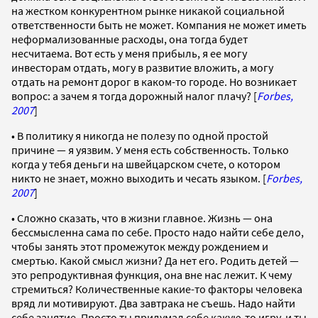
на жестком конкурентном рынке никакой социальной
ответственности быть не может. Компания не может иметь
неформализованные расходы, она тогда будет
несчитаема. Вот есть у меня прибыль, я ее могу
инвесторам отдать, могу в развитие вложить, а могу
отдать на ремонт дорог в каком-то городе. Но возникает
вопрос: а зачем я тогда дорожный налог плачу? [
Forbes,
2007
]
• В политику я никогда не полезу по одной простой
причине — я уязвим. У меня есть собственность. Только
когда у тебя деньги на швейцарском счете, о котором
никто не знает, можно выходить и чесать языком. [
Forbes,
2007
]
• Сложно сказать, что в жизни главное. Жизнь — она
бессмысленна сама по себе. Просто надо найти себе дело,
чтобы занять этот промежуток между рождением и
смертью. Какой смысл жизни? Да нет его. Родить детей —
это репродуктивная функция, она вне нас лежит. К чему
стремиться? Количественные какие-то факторы человека
вряд ли мотивируют. Два завтрака не съешь. Надо найти
себе занятие. Просто ты придумал себе какую-то игру, и ты