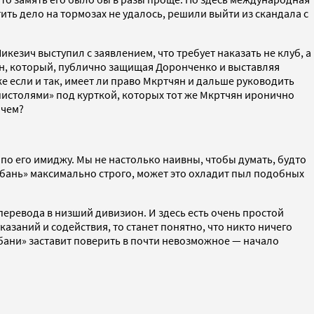
ть дело на тормозах не удалось, решили выйти из скандала с
езич выступил с заявлением, что требует наказать не клуб, а
чян, который, публично защищая Доронченко и выставляя
же если и так, имеет ли право Мкртчян и дальше руководить
пистолями» под курткой, которых тот же Мкртчян иронично
ичем?
по его имиджу. Мы не настолько наивны, чтобы думать, будто
Кубань» максимально строго, может это охладит пыл подобных
перевода в низший дивизион. И здесь есть очень простой
казаний и содействия, то станет понятно, что никто ничего
убани» заставит поверить в почти невозможное — начало