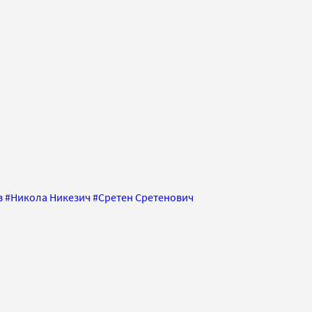
в
#
Никола Никезич
#
Сретен Сретенович