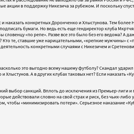
е акции в поддержку Никезича за рубежом. И поскольку спусти
и наказать конкретных Доронченко и Хлыстунова. Тем более Ник
и подписать бумаги. Но ведь есть еще гендиректор клуба Мкрт
ы словенцу «по репе». Разве все это было без его ведома? А да
? Кто те, ставшие уже нарицательными, «крепкие мужчины» с «
 деятельность конкретными случаями с Никезичем и Сретенов
насколько это выгодно всему нашему футболу? Скандал ударил 
 и Хлыстунов. А в других клубах таковых нет? Если наказать «
окий выбор санкций. Вплоть до исключения из Премьер-лиги и 
орые действовали словно на свой страх и риск, без чьих-либо у
 том, чтобы «минимизировать потери». Серьезное наказание «К