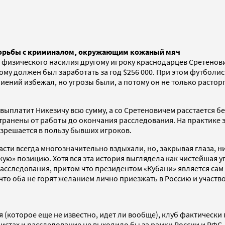
о борьбы с криминалом, окружающим кожаный мяч
й физического насилия другому игроку краснодарцев Сретенов
ому должен был заработать за год $256 000. При этом футболис
биений избежал, но угрозы были, а потому он не только расто
ыплатит Никезичу всю сумму, а со Сретеновичем расстается бе
ранены от работы до окончания расследования. На практике э
азрешается в пользу бывших игроков.
и всегда многозначительно вздыхали, но, закрывая глаза, нич
скую» позицию. Хотя вся эта история выглядела как чистейшая
асследования, притом что президентом «Кубани» является сам
что оба не горят желанием лично приезжать в Россию и участво
которое еще не известно, идет ли вообще), клуб фактически п
истах и расследование не выходило бы за рамки России и РФС,