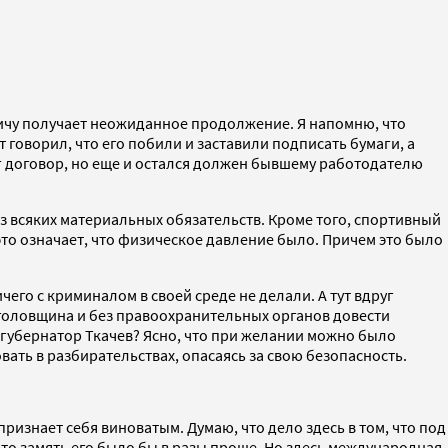
ичу получает неожиданное продолжение. Я напомню, что
т говорил, что его побили и заставили подписать бумаги, а
рг договор, но еще и остался должен бывшему работодателю
з всяких материальных обязательств. Кроме того, спортивный
то означает, что физическое давление было. Причем это было
его с криминалом в своей среде не делали. А тут вдруг
 уголовщина и без правоохранительных органов довести
 губернатор Ткачев? Ясно, что при желании можно было
вать в разбирательствах, опасаясь за свою безопасность.
ризнает себя виноватым. Думаю, что дело здесь в том, что под
 то замять его было бы в разы проще. Но здесь международная