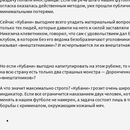
огласка оказалась действенным методом, уже прошли публичны
минимальными потерями.
Сейчас «Кубани» выгоднее всего уладить материальный вопрос 
только тех людей, которые давили на него и силой заставлял
Никезича клеветником, говорил, что сам с удовольствием дал б
клубом, в котором без его ведома безобразничают уголовники
называл «внештатниками»? И исчерпывается ли их внештатная
Но если «Кубани» выгодно капитулировать на этом рубеже, то 
на всю страну есть только два страшных монстра — Доронченко
«внештатников»?
А что значит максимально строго? «Кубани» грозит очень шир
индикатор. Если все ограничится наказанием двух человек, кот
менять в нашем футболе не намерен, а задача состоит лишь в
борьбы с криминалом, окружающим кожаный мяч.