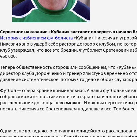
Серьезное наказание «Кубани» заставит поверить в начал
История с избиением футболиста
«Кубани» Никезича и угрозо
Никезич явно в ущерб себе расторг договор с клубом, по котор
клуб утверждал, что все это бредни. Футболист Сретенович из
€60 000.
Теперь общественность огорошили сообщением, что «Кубань» в
директор клуба Доронченко и тренер Хлыстунов временно отст
давление систематическое, потому что дело в обоих случаях р
Футбол — сфера крайне криминальная. А наши футбольные власт
собрался комитет по этике и почти открыто занял «антикубан
расследование до конца невозможно. И каковы перспективы р
послать Никезича со Сретеновичем подальше и все. Тем более 
Однако, не дожидаясь окончания полицейского расследования (
раздачу попали иностранцы. Если бы речь шла о наших футбол