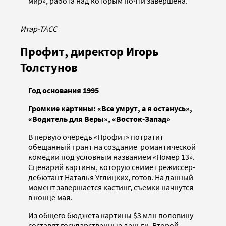
мир», работа над которым почти завершена.
Итар-ТАСС
Профит, директор Игорь
Толстунов
Год основания 1995
Громкие картины: «Все умрут, а я останусь»,
«Водитель для Веры», «Восток-Запад»
В первую очередь «Профит» потратит
обещанный грант на создание романтической
комедии под условным названием «Номер 13».
Сценарий картины, которую снимет режиссер-
дебютант Наталья Углицких, готов. На данный
момент завершается кастинг, съемки начнутся
в конце мая.
Из общего бюджета картины $3 млн половину
составят государственные деньги. Второй