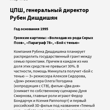
ЦПШ, генеральный директор
Рубен Дишдишян
Год основания 1995
Громкие картины: «Волкодав из рода Серых
Псов», «Параграф 78», «Бой с тенью»
Компания Рубена Дишдишяна планирует
распределить государственный грант между
семью проектами. Причем в каждом из них
доля этих средств не превысит 30%. В
частности, помощь Минкульта получит «Бой с
тенью — 3» режиссера Алексея Сидорова,
«Дом» режиссера Олега Погодина
(копродукция с СТВ), фильм «Два дня»
(снимает по собственному сценарию Дуня
Смирнова, главные роли играют Федор
Бондарчук и Ксения Раппопорт) и первый
российский 3D-фильм под названием «Темный