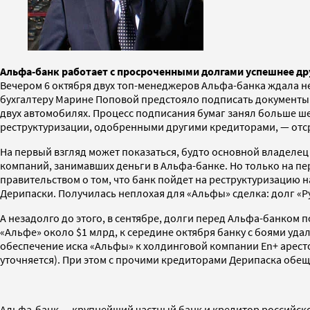
Альфа-банк работает с просроченными долгами успешнее дру
Вечером 6 октября двух топ-менеджеров Альфа-банка ждала н
бухгалтеру Марине Поповой предстояло подписать документы п
двух автомобилях. Процесс подписания бумаг занял больше шес
реструктуризации, одобренными другими кредиторами, — отсро
На первый взгляд может показаться, будто основной владелец
компаний, занимавших деньги в Альфа-банке. Но только на пе
правительством о том, что банк пойдет на реструктуризацию н
Дерипаски. Получилась неплохая для «Альфы» сделка: долг «Рус
А незадолго до этого, в сентябре, долги перед Альфа-банком п
«Альфе» около $1 млрд, к середине октября банку с боями уда
обеспечение иска «Альфы» к холдинговой компании En+ аресто
уточняется). При этом с прочими кредиторами Дерипаска обеща
Альфа-банк — крупнейший частный банк и кредитор российской