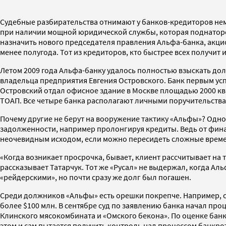
Судебные разбирательства отнимают у банков-кредиторов нема
при наличии мощной юридической службы, которая поднаторел
назначить нового председателя правления Альфа-банка, акцио
менее полугода. Тот из кредиторов, кто быстрее всех получи
Летом 2009 года Альфа-банку удалось полностью взыскать до
владельца предприятия Евгения Островского. Банк первым усп
Островский отдал офисное здание в Москве площадью 2000 кв
ТОАП. Все четыре банка располагают личными поручительствам
Почему другие не берут на вооружение тактику «Альфы»? Одн
задолженности, например пролонгируя кредиты. Ведь от финан
неочевидным исходом, если можно пересидеть сложные времен
«Когда возникает просрочка, бывает, клиент рассчитывает на т
рассказывает Татарчук. Тот же «Русал» не выдержал, когда Ал
«рейдерскими», но почти сразу же долг был погашен.
Среди должников «Альфы» есть орешки покрепче. Например, 
более $100 млн. В сентябре суд по заявлению банка начал про
Клинского мясокомбината и «Омского бекона». По оценке банка
этом и сам пытается получить контроль над процессом банкро