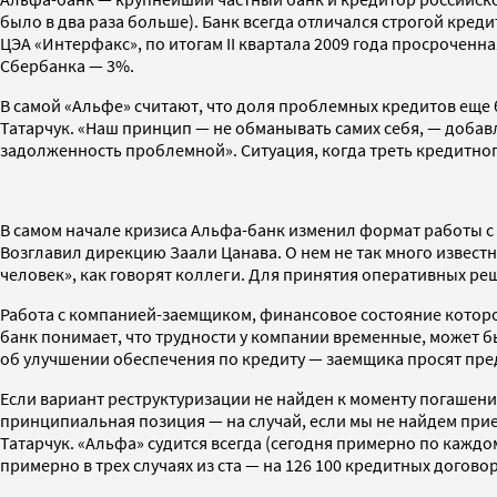
было в два раза больше). Банк всегда отличался строгой кре
ЦЭА «Интерфакс», по итогам II квартала 2009 года просроченн
Сбербанка — 3%.
В самой «Альфе» считают, что доля проблемных кредитов ещ
Татарчук. «Наш принцип — не обманывать самих себя, — добавл
задолженность проблемной». Ситуация, когда треть кредитного
В самом начале кризиса Альфа-банк изменил формат работы 
Возглавил дирекцию Заали Цанава. О нем не так много извест
человек», как говорят коллеги. Для принятия оперативных ре
Работа с компанией-заемщиком, финансовое состояние которой 
банк понимает, что трудности у компании временные, может б
об улучшении обеспечения по кредиту — заемщика просят пред
Если вариант реструктуризации не найден к моменту погашения 
принципиальная позиция — на случай, если мы не найдем прие
Татарчук. «Альфа» судится всегда (сегодня примерно по каждо
примерно в трех случаях из ста — на 126 100 кредитных догово