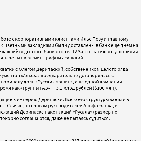
аботе с корпоративными клиентами Илье Позу и главному
 с цветными закладками были доставлены в банк еще днем на
ивавшийся до этого банкротства ГАЗа, согласился с условиями
ять лет и никаких штрафных санкций.
хватки с Олегом Дерипаской, собственником целого ряда
документов «Альфа» предварительно договорилась с
по номиналу долг «Русских машин», еще одной компании
ремя как «Группы ГАЗ» — 3,1 млрд рублей ($100 млн).
одящие в империю Дерипаски. Всего его структуры заняли в
ся. Сейчас, по словам руководителей Альфа-банка, в
лежащий Дерипаске пакет акций «Русала» (размер не
 покорно соглашаются, даже не пытаясь судиться.
 квартала 2009 года составлял 317 млрд рублей (до кризиса