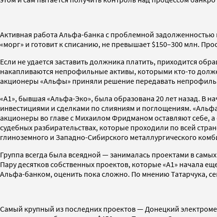
Активная работа Альфа-банка с проблемной задолженностью н
«морг» и готовит к списанию, не превышает $150–300 млн. Прос
Если не удается заставить должника платить, приходится обра
накапливаются непрофильные активы, которыми кто-то должен
акционеры «Альфы» приняли решение передавать непрофильну
«А1», бывшая «Альфа-Эко», была образована 20 лет назад. В 
инвестициями и сделками по слияниям и поглощениям. «Альфа
акционеры во главе с Михаилом Фридманом оставляют себе, 
судебных разбирательствах, которые проходили по всей стран
глиноземного и Западно-Сибирского металлургического комби
Группа всегда была всеядной — занималась проектами в самых 
Пару десятков собственных проектов, которые «А1» начала ещ
Альфа-банком, оценить пока сложно. По мнению Татарчука, сег
Самый крупный из последних проектов — Донецкий электромет