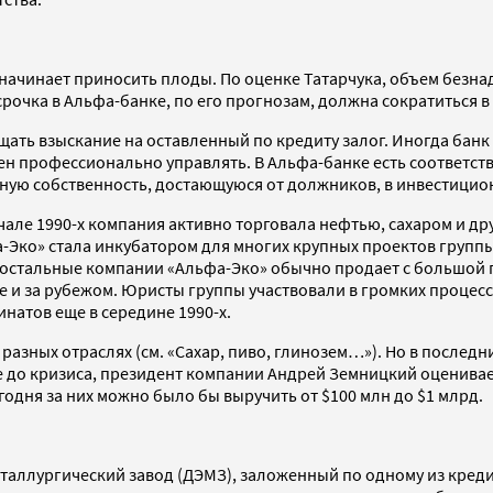
ачинает приносить плоды. По оценке Татарчука, объем безнад
рочка в Альфа-банке, по его прогнозам, должна сократиться в 
щать взыскание на оставленный по кредиту залог. Иногда банк
 профессионально управлять. В Альфа-банке есть соответств
ю собственность, достающуюся от должников, в инвестицион
начале 1990-х компания активно торговала нефтью, сахаром и 
-Эко» стала инкубатором для многих крупных проектов группы
а остальные компании «Альфа-Эко» обычно продает с большой
е и за рубежом. Юристы группы участвовали в громких процес
натов еще в середине 1990-х.
разных отраслях (см. «Сахар, пиво, глинозем…»). Но в послед
е до кризиса, президент компании Андрей Земницкий оценивает
одня за них можно было бы выручить от $100 млн до $1 млрд.
аллургический завод (ДЭМЗ), заложенный по одному из креди