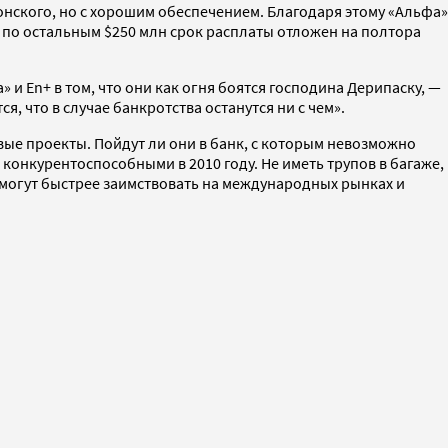
онского, но с хорошим обеспечением. Благодаря этому «Альфа»
а по остальным $250 млн срок расплаты отложен на полтора
» и En+ в том, что они как огня боятся господина Дерипаску, —
 что в случае банкротства останутся ни с чем».
вые проекты. Пойдут ли они в банк, с которым невозможно
онкурентоспособными в 2010 году. Не иметь трупов в багаже,
 смогут быстрее заимствовать на международных рынках и