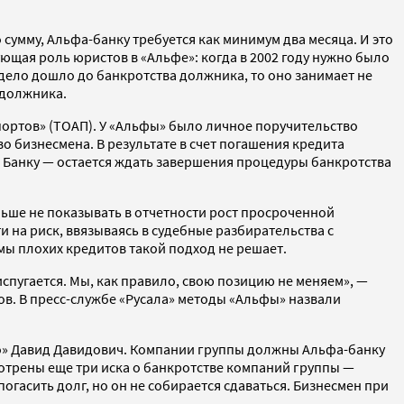
умму, Альфа-банку требуется как минимум два месяца. И это
щая роль юристов в «Альфе»: когда в 2002 году нужно было
дело дошло до банкротства должника, то оно занимает не
 должника.
ортов» (ТОАП). У «Альфы» было личное поручительство
 бизнесмена. В результате в счет погашения кредита
А Банку — остается ждать завершения процедуры банкротства
льше не показывать в отчетности рост просроченной
 на риск, ввязываясь в судебные разбирательства с
ы плохих кредитов такой подход не решает.
испугается. Мы, как правило, свою позицию не меняем», —
дов. В пресс-службе «Русала» методы «Альфы» назвали
о» Давид Давидович. Компании группы должны Альфа-банку
смотрены еще три иска о банкротстве компаний группы —
огасить долг, но он не собирается сдаваться. Бизнесмен при