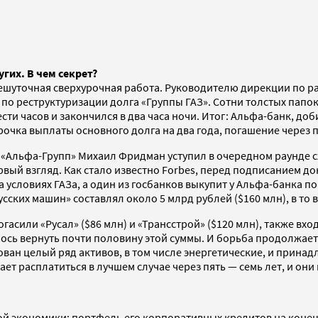
гих. В чем секрет?
ешуточная сверхурочная работа. Руководителю дирекции по р
о реструктуризации долга «Группы ГАЗ». Сотни толстых папок
ти часов и закончился в два часа ночи. Итог: Альфа-банк, доб
чка выплаты основного долга на два года, погашение через п
 «Альфа-Групп» Михаил Фридман уступил в очередном раунде с
рвый взгляд. Как стало известно Forbes, перед подписанием 
а условиях ГАЗа, а один из госбанков выкупит у Альфа-банка 
ских машин» составлял около 5 млрд рублей ($160 млн), в то в
огасили «Русал» ($86 млн) и «Трансстрой» ($120 млн), также вх
лось вернуть почти половину этой суммы. И борьба продолжает
ван целый ряд активов, в том числе энергетические, и принад
ет расплатиться в лучшем случае через пять — семь лет, и они
 экономики: портфель его корпоративных кредитов на конец II