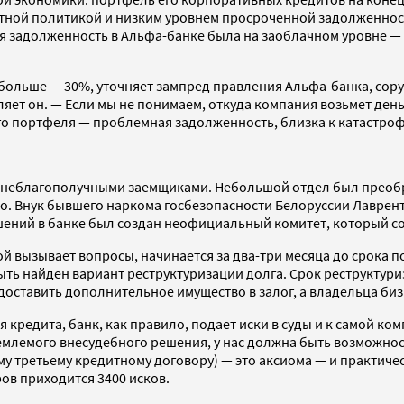
дитной политикой и низким уровнем просроченной задолженност
ая задолженность в Альфа-банке была на заоблачном уровне — 1
е больше — 30%, уточняет зампред правления Альфа-банка, с
яет он. — Если мы не понимаем, откуда компания возьмет день
 портфеля — проблемная задолженность, близка к катастрофе. 
с неблагополучными заемщиками. Небольшой отдел был преоб
но. Внук бывшего наркома госбезопасности Белоруссии Лаврент
шений в банке был создан неофициальный комитет, который со
вызывает вопросы, начинается за два-три месяца до срока пог
ыть найден вариант реструктуризации долга. Срок реструктури
оставить дополнительное имущество в залог, а владельца биз
кредита, банк, как правило, подает иски в суды и к самой ком
млемого внесудебного решения, у нас должна быть возможност
му третьему кредитному договору) — это аксиома — и практиче
ров приходится 3400 исков.