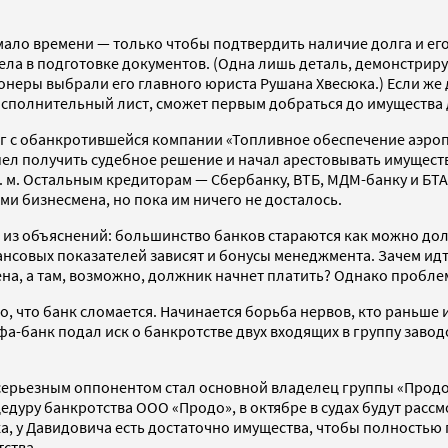
ло времени — только чтобы подтвердить наличие долга и его с
а в подготовке документов. (Одна лишь деталь, демонстрирую
неры выбрали его главного юриста Рушана Хвесюка.) Если же 
т исполнительный лист, сможет первым добраться до имущества
лг с обанкротившейся компании «Топливное обеспечение аэроп
ел получить судебное решение и начал арестовывать имущество
. м. Остальным кредиторам — Сбербанку, ВТБ, МДМ-банку и БТ
и бизнесмена, но пока им ничего не досталось.
о из объяснений: большинство банков стараются как можно до
совых показателей зависят и бонусы менеджмента. Зачем идти
а, а там, возможно, должник начнет платить? Однако проблем
о, что банк сломается. Начинается борьба нервов, кто раньше 
ьфа-банк подал иск о банкротстве двух входящих в группу заво
серьезным оппонентом стал основной владелец группы «Прод
цедуру банкротства ООО «Продо», в октябре в судах будут рас
, у Давидовича есть достаточно имущества, чтобы полностью п
тства.