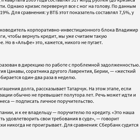
и. Однако кризис перевернул все с ног на голову. По данным
9%. Для сравнения: у ВТБ этот показатель составлял 7,5%, у
оруководитель корпоративно-инвестиционного блока Владимир
ги, чтобы вернуть кредит, мы уже считаем такую
Но в «Альфе» это, кажется, никого не пугает.
разован в дирекцию по работе с проблемной задолженностью.
ия Цанавы, соратника другого Лаврентия, Берии, — «жесткий
бирается один-два раза в неделю.
ашения долга, рассказывает Татарчук. На этом этапе, если
зации обычно не превышает полутора лет. Речь может идти и
неса — подписать личное поручительство.
пании, и к ее владельцу — поручителю по кредиту. «Это наша
ь удовлетворить свои требования в суде», — говорит
ски никогда не проигрывает. Для сравнения: Сбербанк судится