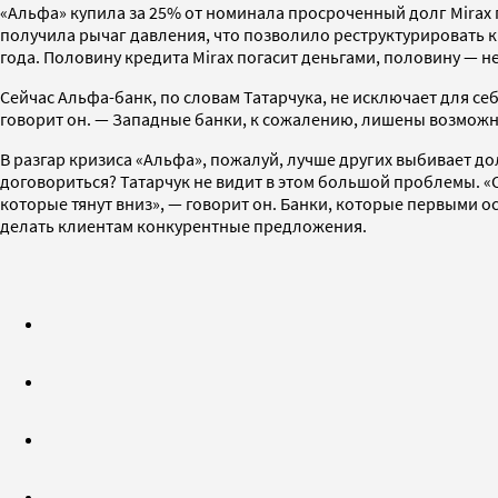
«Альфа» купила за 25% от номинала просроченный долг Mirax п
получила рычаг давления, что позволило реструктурировать кр
года. Половину кредита Mirax погасит деньгами, половину — 
Сейчас Альфа-банк, по словам Татарчука, не исключает для себ
говорит он. — Западные банки, к сожалению, лишены возможнос
В разгар кризиса «Альфа», пожалуй, лучше других выбивает до
договориться? Татарчук не видит в этом большой проблемы. «
которые тянут вниз», — говорит он. Банки, которые первыми 
делать клиентам конкурентные предложения.