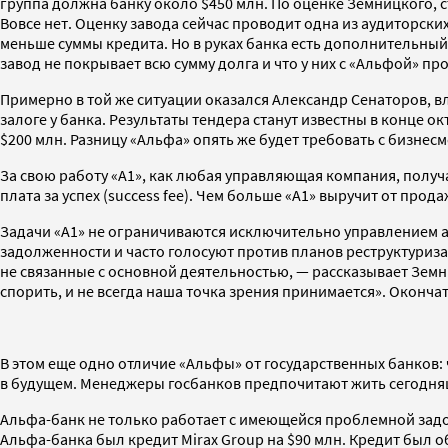
группа должна банку около $450 млн. По оценке Земницкого, с
Вовсе нет. Оценку завода сейчас проводит одна из аудиторски
меньше суммы кредита. Но в руках банка есть дополнительный
завод не покрывает всю сумму долга и что у них с «Альфой» п
Примерно в той же ситуации оказался Александр Сенаторов, в
залоге у банка. Результаты тендера станут известны в конце 
$200 млн. Разницу «Альфа» опять же будет требовать с бизнес
За свою работу «А1», как любая управляющая компания, получ
плата за успех (success fee). Чем больше «А1» выручит от про
Задачи «А1» не ограничиваются исключительно управлением ак
задолженности и часто голосуют против планов реструктуриза
не связанные с основной деятельностью, — рассказывает Земни
спорить, и не всегда наша точка зрения принимается». Оконча
В этом еще одно отличие «Альфы» от государственных банков:
в будущем. Менеджеры госбанков предпочитают жить сегодня
Альфа-банк не только работает с имеющейся проблемной задо
Альфа-банка был кредит Mirax Group на $90 млн. Кредит был о