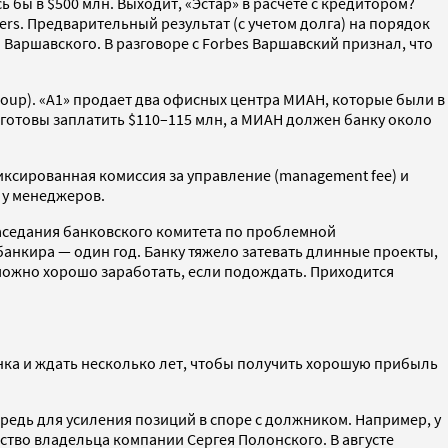
 бы в $500 млн. Выходит, «Эстар» в расчете с кредитором?
rs. Предварительный результат (с учетом долга) на порядок
Варшавского. В разговоре с Forbes Варшавский признал, что
oup). «А1» продает два офисных центра МИАН, которые были в
и готовы заплатить $110–115 млн, а МИАН должен банку около
иксированная комиссия за управление (management fee) и
ы у менеджеров.
заседания банковского комитета по проблемной
анкира — один год. Банку тяжело затевать длинные проекты,
 можно хорошо заработать, если подождать. Приходится
нка и ждать несколько лет, чтобы получить хорошую прибыль
редь для усиления позиций в споре с должником. Например, у
ство владельца компании Сергея Полонского. В августе