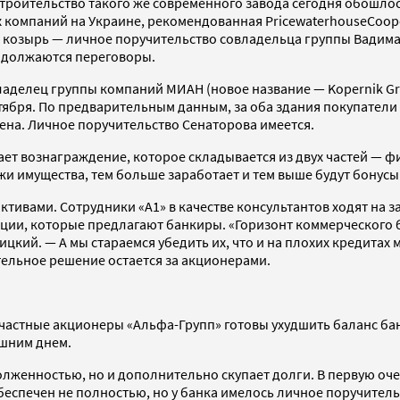
троительство такого же современного завода сегодня обошлось
х компаний на Украине, рекомендованная PricewaterhouseCoope
 козырь — личное поручительство совладельца группы Вадима 
родолжаются переговоры.
ладелец группы компаний МИАН (новое название — Kopernik Gr
октября. По предварительным данным, за оба здания покупател
мена. Личное поручительство Сенаторова имеется.
ает вознаграждение, которое складывается из двух частей — ф
дажи имущества, тем больше заработает и тем выше будут бонус
тивами. Сотрудники «А1» в качестве консультантов ходят на 
ции, которые предлагают банкиры. «Горизонт коммерческого б
цкий. — А мы стараемся убедить их, что и на плохих кредитах
тельное решение остается за акционерами.
 частные акционеры «Альфа-Групп» готовы ухудшить баланс ба
шним днем.
лженностью, но и дополнительно скупает долги. В первую оче
беспечен не полностью, но у банка имелось личное поручитель