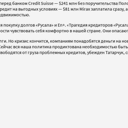
еред банком Credit Suisse — $241 млн без поручительства Пол
едит на выгодных условиях — $81 млн Mirax заплатила сразу, 
недвижимостью.
я покупку долгов «Русала» и En+. «Трагедия кредиторов «Русала
ти чувствовать себя комфортно в нашей стране. Они опасаются,
лги. Но кризис кончится, компаниям понадобятся деньги на но
Сейчас вся наша политика продиктована необходимостью быть к
освободятся от груза проблемных кредитов, убежден Татарчук,