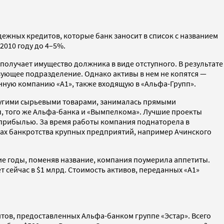
ежных кредитов, которые банк заносит в список с названием
2010 году до 4–5%.
 получает имущество должника в виде отступного. В результате
ующее подразделение. Однако активы в нем не копятся —
ную компанию «А1», также входящую в «Альфа-Групп».
другими сырьевыми товарами, занималась прямыми
, того же Альфа-банка и «Вымпелкома». Лучшие проекты
 прибылью. За время работы компания поднаторела в
сах банкротства крупных предприятий, например Ачинского
ние годы, поменяв название, компания поумерила аппетиты.
 сейчас в $1 млрд. Стоимость активов, переданных «А1»
тов, предоставленных Альфа-банком группе «Эстар». Всего