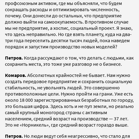
профсоюзным активом, где мы объясняли, что будем
сокращать расходы и оптимизировать численность,
почему. Они донесли до остальных, что предприятие
должно выйти на самоокупаемость. В противном случае
мы не предприятие, а хоспис, социальный проект. Я знаю,
что здесь неправильно. Но где взять планету, куда на два-
три года переселить десятки тысяч людей, пока наведем
порядок и запустим производство новых моделей?
Петров.
Когда рассуждают о том, что делать с людьми, как
сохранить места, это тоже уже разговор не о бизнесе.
Комаров.
Абсолютных крайностей не бывает. Нам нужно
создать передовое предприятие и сохранить социальную
стабильность, не увольнять людей. Это совершенно
противоположные цели. Нужно пройти на грани. Уже есть
около 18 000 зарегистрированных безработных по городу,
это большая цифра. Здесь хоть и не пуп земли, но реально
самый крупный моногород страны с активным
населением, средний возраст на производстве — 37 лет.
Это не «Норникель», где средний возраст гораздо выше.
Петров.
Но люди ведут себя неагрессивно, что стало для