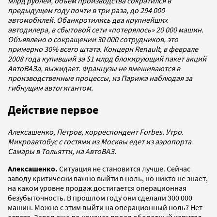
млрд рублей, объем производства сократился в
предыдущем году почти в три раза, до 294 000
автомобилей. Обанкротились два крупнейших
автодилера, в сбытовой сети «потерялось» 20 000 машин.
Объявлено о сокращении 30 000 сотрудников, это
примерно 30% всего штата. Концерн Renault, в феврале
2008 года купивший за $1 млрд блокирующий пакет акций
АвтоВАЗа, выжидает. Французы не вмешиваются в
производственные процессы, из Парижа наблюдая за
гибнущим автогигантом.
Действие первое
Алексашенко, Петров, корреспондент Forbes. Утро.
Микроавтобус с гостями из Москвы едет из аэропорта
Самары в Тольятти, на АвтоВАЗ.
Алексашенко.
Ситуация не становится лучше. Сейчас
заводу критически важно выйти в ноль, но никто не знает,
на каком уровне продаж достигается операционная
безубыточность. В прошлом году они сделали 300 000
машин. Можно с этим выйти на операционный ноль? Нет
ответа. Завод еще до кризиса проел оборотный капитал.