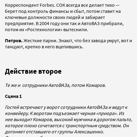
Корреспондент Forbes. СОК всегда все делает тихо —
берет под контроль финансы и сбыт, потом ставит на
ключевые должности своих людей и забирает
предприятие. В 2004 году они так и АвтоВАЗ прибрали,
потом их «Ростехнологии» вытеснили.
Петров.
Жесткие парни. Знают, что без завода умрут, вот и
танцуют, крепко в него вцепившись.
Действие второе
Те же и сотрудники АвтоВАЗа, потом Комаров.
Сцена 1
Гостей встречают у ворот сотрудники АвтоВАЗа и ведут к
конвейеру. К воротам подъезжает черная «приора». Из
нее выходит Комаров, высокий мужчина в дорогом пальто,
которое плохо сочетается с транспортным средством. Он
догоняет отставшего от группы Алексашенко.