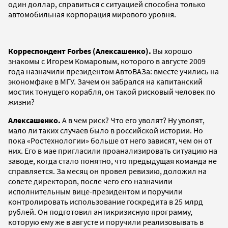
один доллар, справиться с ситуацией способна только
автомобильная корпорация мирового уровня.
Корреспондент Forbes (Алексашенко).
Вы хорошо
знакомы с Игорем Комаровым, которого в августе 2009
года назначили президентом АвтоВАЗа: вместе учились на
экономфаке в МГУ. Зачем он забрался на капитанский
мостик тонущего корабля, он такой рисковый человек по
жизни?
Алексашенко.
А в чем риск? Что его уволят? Ну уволят,
мало ли таких случаев было в российской истории. Но
пока «Ростехнологии» больше от него зависят, чем он от
них. Его в мае пригласили проанализировать ситуацию на
заводе, когда стало понятно, что предыдущая команда не
справляется. За месяц он провел ревизию, доложил на
совете директоров, после чего его назначили
исполнительным вице-президентом и поручили
контролировать использование госкредита в 25 млрд
рублей. Он подготовил антикризисную программу,
которую ему же в августе и поручили реализовывать в