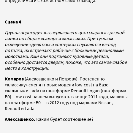
определимся и с хозяйством самого завода.
Сцена 4
Группа переходит из сверкающего цеха сварки к грязной
линии по сборке «самар» и «классики». При тусклом
освещении «девятки» и «пятерки» спускаются из-под
потолка, их встречают рабочие с большими резиновыми
молотками. Ими они подгоняют кузовные детали,
особенно достается дверям, похоже, что это самое слабое
место в конструкции.
Комаров
(Алексашенко и Петрову). Постепенно
«классику» сменят новые модели low-cost на базе
«калины» и Lada на платформе Renault Logan (платформа
B0). Low-cost начнем выпускать в конце 2011 года, машины
на платформе B0 — в 2012 году под марками Nissan,
Renault и Lada.
Алексашенко.
Каким будет соотношение?