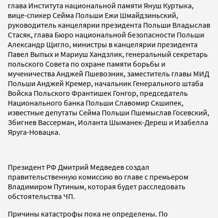
глава Института национальной памяти Януш Куртыка,
вице-спикер Сейма Польши Ежи Шмайдзиньский,
руководитель канцелярии президента Польши Владыслав
Стасяк, глава Бюро национальной безопасности Польши
Александр Щигло, министры в канцелярии президента
Павел Выпых и Мариуш Хандзлик, генеральный секретарь
польского Совета по охране памяти борьбы и
мученичества Анджей Пшевозник, заместитель главы МИД
Польши Анджей Кремер, начальник Генерального штаба
Войска Польского Франтишек Гонгор, председатель
Национального банка Польши Славомир Скшипек,
известные депутаты Сейма Польши Пшемыслав Госевский,
Збигнев Вассерман, Иоланта Шыманек-Дереш и Изабелла
Яруга-Новацка.
Президент РФ Дмитрий Медведев создал
правительственную комиссию во главе с премьером
Владимиром Путиным, которая будет расследовать
обстоятельства ЧП.
Причины катастрофы пока не определены. По