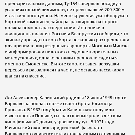
предварительным данным, Ту-154 совершал посадку в
условиях плохой видимости, не превышавшей 200-300 м
из-за сильного тумана. На месте крушения уже обнаружен
бортовой самописец лайнера, расшировка которого
должна помочь в расследовании. Источники в
авиационных властях России и Белоруссии сообщили, что
экипажу президентского борта несколько раз предлагали
для приземления резервные аэропорты Москвы и Минска
и информировали пилотов о неудовлетворительных
метеоусловиях, однако летчики предпочли садиться
именно в Смоленске. В итоге самолет задел верхушки
деревьев и развалился на части, не оставив пассажирам
шанса на спасение.
Лех Александер Качиньский родился 18 июня 1949 года в
Варшаве на полчаса позже своего брата-близнеца
Ярослава. В 1962 году братья Качиньские получили
известность в Польше, сыграв главные роли в детском
кинофильме «О двоих, укравших луну». В 1971 году
Качиньский окончил юридический факультет
Варшавского университета и стал научным сотрудником