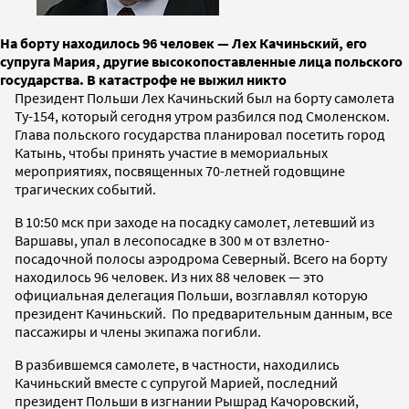
На борту находилось 96 человек — Лех Качиньский, его
супруга Мария, другие высокопоставленные лица польского
государства. В катастрофе не выжил никто
Президент Польши Лех Качиньский был на борту самолета
Ту-154, который сегодня утром разбился под Смоленском.
Глава польского государства планировал посетить город
Катынь, чтобы принять участие в мемориальных
мероприятиях, посвященных 70-летней годовщине
трагических событий.
В 10:50 мск при заходе на посадку самолет, летевший из
Варшавы, упал в лесопосадке в 300 м от взлетно-
посадочной полосы аэродрома Северный. Всего на борту
находилось 96 человек. Из них 88 человек — это
официальная делегация Польши, возглавлял которую
президент Качиньский. По предварительным данным, все
пассажиры и члены экипажа погибли.
В разбившемся самолете, в частности, находились
Качиньский вместе с супругой Марией, последний
президент Польши в изгнании Рышрад Качоровский,