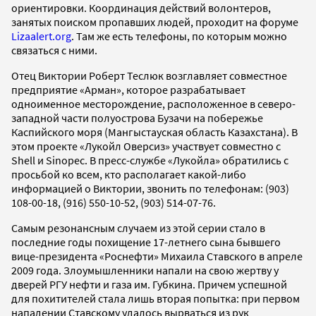
ориентировки. Координация действий волонтеров,
занятых поиском пропавших людей, проходит на форуме
Lizaalert.org
. Там же есть телефоны, по которым можно
связаться с ними.
Отец Виктории Роберт Теслюк возглавляет совместное
предприятие «Арман», которое разрабатывает
одноименное месторождение, расположенное в северо-
западной части полуострова Бузачи на побережье
Каспийского моря (Мангыстауская область Казахстана). В
этом проекте «Лукойл Оверсиз» участвует совместно с
Shell и Sinopec. В пресс-службе «Лукойла» обратились с
просьбой ко всем, кто располагает какой-либо
информацией о Виктории, звонить по телефонам: (903)
108-00-18, (916) 550-10-52, (903) 514-07-76.
Самым резонансным случаем из этой серии стало в
последние годы похищение 17-летнего сына бывшего
вице-президента «Роснефти» Михаила Ставского в апреле
2009 года. Злоумышленники напали на свою жертву у
дверей РГУ нефти и газа им. Губкина. Причем успешной
для похитителей стала лишь вторая попытка: при первом
нападении Ставскому удалось вырваться из рук