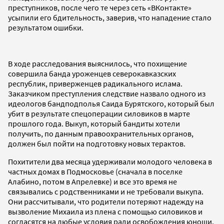
преступников, после чего те через сеть «ВКонтакте»
усыпили его бдительность, заверив, что нападение стало
результатом ошибки.
В ходе расследования выяснилось, что похищение
совершила банда уроженцев северокавказских
республик, приверженцев радикального ислама.
Заказчиком преступления следствие назвало одного из
идеологов бандподполья Саида Бурятского, который был
убит в результате спецоперации силовиков в марте
прошлого года. Выкуп, который бандиты хотели
получить, по данным правоохранительных органов,
должен был пойти на подготовку новых терактов.
Похитители два месяца удерживали молодого человека в
частных домах в Подмосковье (сначала в поселке
Алабино, потом в Апрелевке) и все это время не
связывались с родственниками и не требовали выкупа.
Они рассчитывали, что родители потеряют надежду на
вызволение Михаила из плена с помощью силовиков и
согласятся на любые условия ради освобождения юноши.