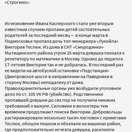
«Строгино».
Исчезновение Ивана Касперского стало уже вторым
известным случаем пропажи детей состоятельных
родителей за последний месяц — в конце марта в
Подмосковье пропала дочь топ-менеджера «Лукойла»
Виктория Теслюк. Из дома в СНТ «Смородинки»
Мытищинского района утром 26 марта девушка поехала к
репетитору по математике в Москву. Однако до педагога
17-летняя Виктория так и не добралась. В последний раз
ее видели на автобусной остановке «Подстанция»
(Дмитровское шоссе в направлении на Паведники в
сторону Москвы) неподалеку от дома.
Правоохранительные органы уже возбудили уголовное
дело по ст. 105 УК РФ (убийство). Родственники
пропавшей девушки до сих пор не получили никаких
требований о выкупе. Силовики и волонтеры тем
временем продолжают поиски Виктории. Добровольцы
растиражировали несколько тысяч листовок с приметами
Теслюк, обошли пешком и объехали на машинах район,
где предположительно исчезла девушка, расклеили