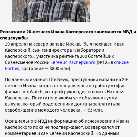
Розысками 20-летнего Ивана Касперского занимаются МВД и
спецслужбы
19 апреля на северо-западе Москвы был похищен Иван
Касперский, сын гендиректора «Лаборатории
Касперского», участника рейтинга 200 богатейших
бизнесменов России
Евгения Касперского
(№125 в
списке
Forbes
, состояние — $800 млн).
По данным издания Life News, преступники напали на 20-
летнего Ивана, когда тот направлялся на работу в офис
фирмы InfoWatch, которой руководит его мать Наталья
Касперская. Похитители якобы уже объявили сумму
выкупа, который родственники должны заплатить за
освобождение молодого человека, — €3 млн.
Официально в МВД информацию об исчезновении Ивана
Касперского пока не подтверждают. Воздержался от
комментариев и сам Евгений Касперский. По данным