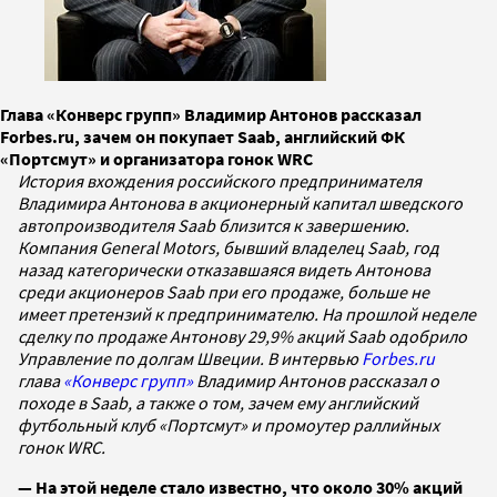
Глава «Конверс групп» Владимир Антонов рассказал
Forbes.ru, зачем он покупает Saab, английский ФК
«Портсмут» и организатора гонок WRC
История вхождения российского предпринимателя
Владимира Антонова в акционерный капитал шведского
автопроизводителя Saab близится к завершению.
Компания General Motors, бывший владелец Saab, год
назад категорически отказавшаяся видеть Антонова
среди акционеров Saab при его продаже, больше не
имеет претензий к предпринимателю. На прошлой неделе
сделку по продаже Антонову 29,9% акций Saab одобрило
Управление по долгам Швеции. В интервью
Forbes.ru
глава
«Конверс групп»
Владимир Антонов рассказал о
походе в Saab, а также о том, зачем ему английский
футбольный клуб «Портсмут» и промоутер раллийных
гонок WRC.
— На этой неделе стало известно, что около 30% акций