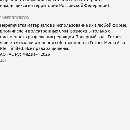
находящихся на территории Российской Федерации)
СМИ2
SPARROW
INFOX
Перепечатка материалов и использование их в любой форме,
в том числе и в электронных СМИ, возможны только с
письменного разрешения редакции. Товарный знак Forbes
является исключительной собственностью Forbes Media Asia
Pte. Limited. Все права защищены.
AO «АС Рус Медиа»
·
2026
16+