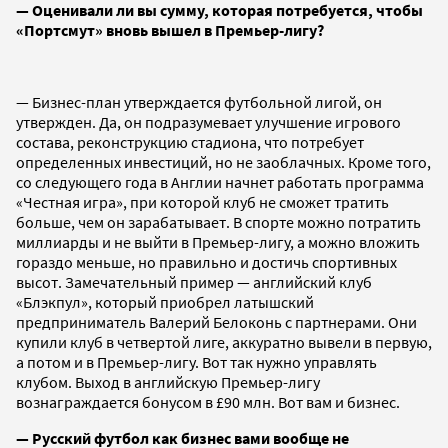
— Оценивали ли вы сумму, которая потребуется, чтобы
«Портсмут» вновь вышел в Премьер-лигу?
— Бизнес-план утверждается футбольной лигой, он
утвержден. Да, он подразумевает улучшение игрового
состава, реконструкцию стадиона, что потребует
определенных инвестиций, но не заоблачных. Кроме того,
со следующего года в Англии начнет работать программа
«Честная игра», при которой клуб не сможет тратить
больше, чем он зарабатывает. В спорте можно потратить
миллиарды и не выйти в Премьер-лигу, а можно вложить
гораздо меньше, но правильно и достичь спортивных
высот. Замечательный пример — английский клуб
«Блэкпул», который приобрел латышский
предприниматель Валерий Белоконь с партнерами. Они
купили клуб в четвертой лиге, аккуратно вывели в первую,
а потом и в Премьер-лигу. Вот так нужно управлять
клубом. Выход в английскую Премьер-лигу
вознаграждается бонусом в £90 млн. Вот вам и бизнес.
— Русский футбол как бизнес вами вообще не