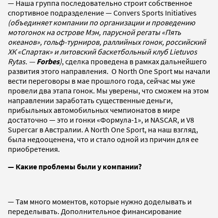
— Наша группа последовательно строит собственное
спортивное подразделение — Convers Sports Initiatives
(объединяет компании по организации и проведению
мотогонок на острове Мэн, парусной регаты «Пять
океанов», гольф-турниров, раллийных гонок, российский
ХК «Спартак» и литовский баскетбольный клуб Lietuvos
Rytas. —
Forbes
)
, сделка проведена в рамках дальнейшего
развития этого направления. О North One Sport мы начали
вести переговоры в мае прошлого года, сейчас мы уже
провели два этапа гонок. Мы уверены, что сможем на этом
направлении заработать существенные деньги,
прибыльных автомобильных чемпионатов в мире
достаточно — это и гонки «Формула-1», и NASCAR, и V8
Supercar в Австралии. А North One Sport, на наш взгляд,
была недооценена, что и стало одной из причин для ее
приобретения.
— Какие проблемы были у компании?
— Там много моментов, которые нужно доделывать и
переделывать. Дополнительное финансирование