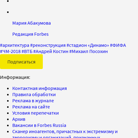
Мария Абакумова
Редакция Forbes
#
архитектура
#
реконструкция
#
стадион «Динамо»
#
ФИФА
#
ЧМ-2018
#
ВТБ
#
Андрей Костин
#
Михаил Посохин
Подписаться
Информация:
Контактная информация
Правила обработки
Реклама в журнале
Реклама на сайте
Условия перепечатки
Архив
Вакансии в Forbes Russia
Сканер иноагентов, причастных к экстремизму и
терроризму и организаций, признанных