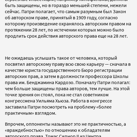
быть защищены, но в гораздо меньшей степени, нежели
сейчас. Патри полагает, что самым разумным был Закон
об авторском праве, принятый в 1909 году, согласно
которому произведение охранялось авторским правом на
протяжении 28 лет, по истечении которых можно было
продлить срок действия авторского права еще на 28 лет.
Не ожидаешь услышать такое от человека, который
посвятил авторскому праву всю свою карьеру — сначала в
качестве юриста государственного Бюро регистрации
авторских прав, а затем в должности профессора Школы
права им. Бенджамина Кардозо. Поначалу Патри полагал:
чем больше защищены права авторов, тем лучше. На этой
точке зрения он стоял, пока не стал советником
конгрессмена Уильяма Хьюза. Работа в конгрессе
заставила Патри посмотреть на проблему «более
практичным» взглядом.
Впрочем, оппоненты называют это не практичностью, а
«враждебностью» по отношению к обладателям
авторского права. Томас Сиднор II из Центра