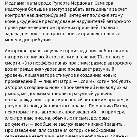
Медиамагнаты вроде Руперта Мердока и Самнера
Редстоуна больше не могут зарабатывать деньги за счет
контроля над дистрибуцией: интернет положил этому
конец. Судебное преследование нарушителей авторского
права уже не вернет им прежних прибылей. Главная
задача для них — построить новые привлекательные
модели дистрибуции.
Авторское право защищает произведения любого автора
на протяжении всей его жизни и в течение 70 лет после
смерти. «Это неэффективная практика: размер авторского
вознаграждения чудовищно превышает разумный
уровень, лишая автора стимулов к созданию новых
произведений, — пишет Патри. — Если мы хотим побудить
авторов к созданию новых произведений и выводу их на
рынок, мы должны установить разумный уровень
вознаграждения, гарантированный авторским правом, и
разумный срок действия этого права». По мнению Патри,
некоторые типы авторских произведений — к примеру,
электронные письма, обычные письма, деловые
документы — вообще не заслуживают никакой защиты.
Произведения, для создания которых необходимы
серьезные инвестиции, например кинофильмы, должны