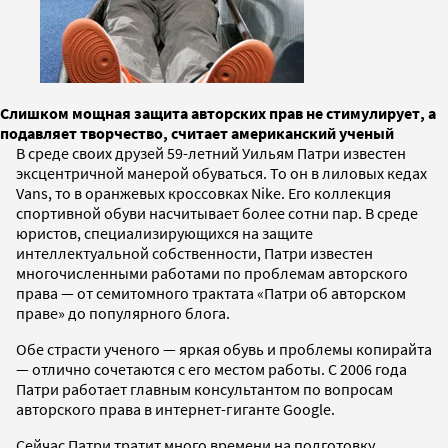
Слишком мощная защита авторских прав не стимулирует, а
подавляет творчество, считает американский ученый
В среде своих друзей 59-летний Уильям Патри известен
эксцентричной манерой обуваться. То он в лиловых кедах
Vans, то в оранжевых кроссовках Nike. Его коллекция
спортивной обуви насчитывает более сотни пар. В среде
юристов, специализирующихся на защите
интеллектуальной собственности, Патри известен
многочисленными работами по проблемам авторского
права — от семитомного трактата «Патри об авторском
праве» до популярного блога.
Обе страсти ученого — яркая обувь и проблемы копирайта
— отлично сочетаются с его местом работы. С 2006 года
Патри работает главным консультантом по вопросам
авторского права в интернет-гиганте Google.
Сейчас Патри тратит много времени на подготовку