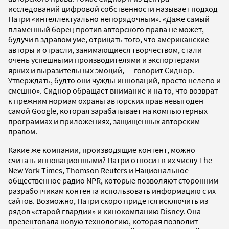
исследований цифровой собственности называет подход
Патри «интеллектуально непорядочным». «Даже самый
пламенный борец против авторского права не может,
будучи в здравом уме, отрицать того, что американские
авторы и отрасли, занимающиеся творчеством, стали
очень успешными производителями и экспортерами
ярких и выразительных эмоций, — говорит Сиднор. —
Утверждать, будто они чужды инноваций, просто нелепо и
смешно». Сиднор обращает внимание и на то, что возврат
к прежним нормам охраны авторских прав невыгоден
самой Google, которая зарабатывает на компьютерных
программах и приложениях, защищенных авторским
правом.
Какие же компании, производящие контент, можно
считать инновационными? Патри относит к их числу The
New York Times, Thomson Reuters и Национальное
общественное радио NPR, которые позволяют сторонним
разработчикам контента использовать информацию с их
сайтов. Возможно, Патри скоро придется исключить из
рядов «старой гвардии» и кинокомпанию Disney. Она
презентовала новую технологию, которая позволит