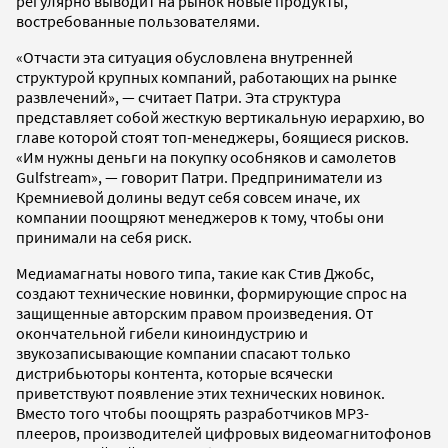
регулярно выводит на рынок новые продукты,
востребованные пользователями.
«Отчасти эта ситуация обусловлена внутренней
структурой крупных компаний, работающих на рынке
развлечений», — считает Патри. Эта структура
представляет собой жесткую вертикальную иерархию, во
главе которой стоят топ-менеджеры, боящиеся рисков.
«Им нужны деньги на покупку особняков и самолетов
Gulfstream», — говорит Патри. Предприниматели из
Кремниевой долины ведут себя совсем иначе, их
компании поощряют менеджеров к тому, чтобы они
принимали на себя риск.
Медиамагнаты нового типа, такие как Стив Джобс,
создают технические новинки, формирующие спрос на
защищенные авторским правом произведения. От
окончательной гибели киноиндустрию и
звукозаписывающие компании спасают только
дистрибьюторы контента, которые всячески
приветствуют появление этих технических новинок.
Вместо того чтобы поощрять разработчиков MP3-
плееров, производителей цифровых видеомагнитофонов