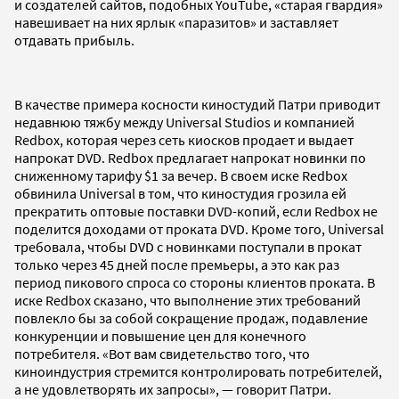
и создателей сайтов, подобных YouTube, «старая гвардия»
навешивает на них ярлык «паразитов» и заставляет
отдавать прибыль.
В качестве примера косности киностудий Патри приводит
недавнюю тяжбу между Universal Studios и компанией
Redbox, которая через сеть киосков продает и выдает
напрокат DVD. Redbox предлагает напрокат новинки по
сниженному тарифу $1 за вечер. В своем иске Redbox
обвинила Universal в том, что киностудия грозила ей
прекратить оптовые поставки DVD-копий, если Redbox не
поделится доходами от проката DVD. Кроме того, Universal
требовала, чтобы DVD c новинками поступали в прокат
только через 45 дней после премьеры, а это как раз
период пикового спроса со стороны клиентов проката. В
иске Redbox сказано, что выполнение этих требований
повлекло бы за собой сокращение продаж, подавление
конкуренции и повышение цен для конечного
потребителя. «Вот вам свидетельство того, что
киноиндустрия стремится контролировать потребителей,
а не удовлетворять их запросы», — говорит Патри.