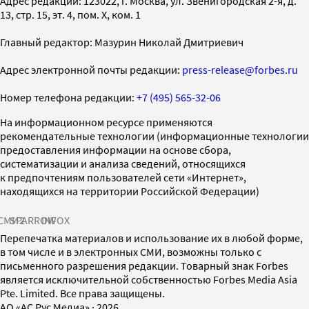
Адрес редакции: 123022, г. Москва, ул. Звенигородская 2-я, д.
13, стр. 15, эт. 4, пом. X, ком. 1
Главный редактор: Мазурин Николай Дмитриевич
Адрес электронной почты редакции:
press-release@forbes.ru
Номер телефона редакции:
+7 (495) 565-32-06
На информационном ресурсе применяются
рекомендательные технологии (информационные технологии
предоставления информации на основе сбора,
систематизации и анализа сведений, относящихся
к предпочтениям пользователей сети «Интернет»,
находящихся на территории Российской Федерации)
СМИ2
SPARROW
INFOX
Перепечатка материалов и использование их в любой форме,
в том числе и в электронных СМИ, возможны только с
письменного разрешения редакции. Товарный знак Forbes
является исключительной собственностью Forbes Media Asia
Pte. Limited. Все права защищены.
AO «АС Рус Медиа»
·
2026