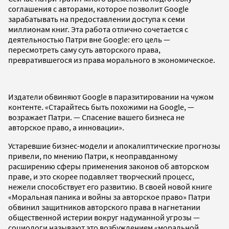
соглашения c авторами, которое позволит Google
зарабатывать на предоставлении доступа к семи
миллионам книг. Эта работа отлично сочетается с
деятельностью Патри вне Google: его цель —
пересмотреть саму суть авторского права,
превратившегося из права морального в экономическое.
Издатели обвиняют Google в паразитировании на чужом
контенте. «Старайтесь быть похожими на Google, —
возражает Патри. — Спасение вашего бизнеса не
авторское право, а инновации».
Устаревшие бизнес-модели и апокалиптические прогнозы
привели, по мнению Патри, к неоправданному
расширению сферы применения законов об авторском
праве, и это скорее подавляет творческий процесс,
нежели способствует его развитию. В своей новой книге
«Моральная паника и войны за авторское право» Патри
обвинил защитников авторского права в нагнетании
общественной истерии вокруг надуманной угрозы —
социологи называют это возбуждением «моральной