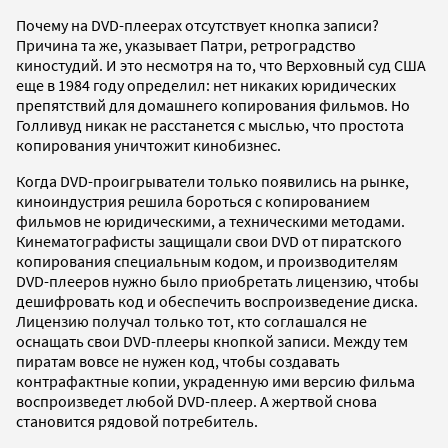
Почему на DVD-плеерах отсутствует кнопка записи?
Причина та же, указывает Патри, ретроградство
киностудий. И это несмотря на то, что Верховный суд США
еще в 1984 году определил: нет никаких юридических
препятствий для домашнего копирования фильмов. Но
Голливуд никак не расстанется с мыслью, что простота
копирования уничтожит кинобизнес.
Когда DVD-проигрыватели только появились на рынке,
киноиндустрия решила бороться с копированием
фильмов не юридическими, а техническими методами.
Кинематографисты защищали свои DVD от пиратского
копирования специальным кодом, и производителям
DVD-плееров нужно было приобретать лицензию, чтобы
дешифровать код и обеспечить воспроизведение диска.
Лицензию получал только тот, кто соглашался не
оснащать свои DVD-плееры кнопкой записи. Между тем
пиратам вовсе не нужен код, чтобы создавать
контрафактные копии, украденную ими версию фильма
воспроизведет любой DVD-плеер. А жертвой снова
становится рядовой потребитель.