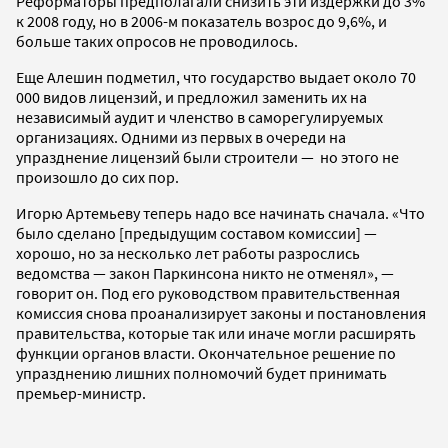
Реформаторы предполагали снизить эти издержки до 3%
к 2008 году, но в 2006-м показатель возрос до 9,6%, и
больше таких опросов не проводилось.
Еще Алешин подметил, что государство выдает около 70
000 видов лицензий, и предложил заменить их на
независимый аудит и членство в саморегулируемых
организациях. Одними из первых в очереди на
упразднение лицензий были строители — но этого не
произошло до сих пор.
Игорю Артемьеву теперь надо все начинать сначала. «Что
было сделано [предыдущим составом комиссии] —
хорошо, но за несколько лет работы разрослись
ведомства — закон Паркинсона никто не отменял», —
говорит он. Под его руководством правительственная
комиссия снова проанализирует законы и постановления
правительства, которые так или иначе могли расширять
функции органов власти. Окончательное решение по
упразднению лишних полномочий будет принимать
премьер-министр.