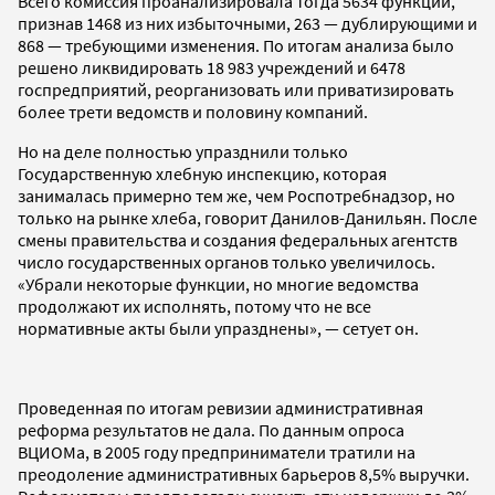
Всего комиссия проанализировала тогда 5634 функции,
признав 1468 из них избыточными, 263 — дублирующими и
868 — требующими изменения. По итогам анализа было
решено ликвидировать 18 983 учреждений и 6478
госпредприятий, реорганизовать или приватизировать
более трети ведомств и половину компаний.
Но на деле полностью упразднили только
Государственную хлебную инспекцию, которая
занималась примерно тем же, чем Роспотребнадзор, но
только на рынке хлеба, говорит Данилов-Данильян. После
смены правительства и создания федеральных агентств
число государственных органов только увеличилось.
«Убрали некоторые функции, но многие ведомства
продолжают их исполнять, потому что не все
нормативные акты были упразднены», — сетует он.
Проведенная по итогам ревизии административная
реформа результатов не дала. По данным опроса
ВЦИОМа, в 2005 году предприниматели тратили на
преодоление административных барьеров 8,5% выручки.