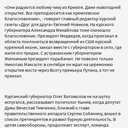
«Они радуются любому чиху из Кремля. Даже новогодней
открытке. Все преподносится как кремлевское
благословление», - говорит главный редактор курской
газеты «Друг для друга» Евгений Новиков. На курского
губернатора Александра Михайлова тоже снизошло
благословение. Президент Медведев, когда приезжал в
область поклониться возвращенной из США курской
куренной иконе, заехал вместе с губернатором в село, где
жили его предки. С астраханским губернатором
Жилкиным президент порыбачил. Не повезло только
Николаю Максюте: в сентябре он ждал на церемонию
открытия моста через Волгу премьера Путина, а тот не
приехал.
Курганский губернатор Олег Богомолов не на шутку
испугался, рассказывает политолог Кынев, когда депутат
Думы Вячеслав Тимченко, близкий к главе
правительственного аппарата Сергею Собянину, вошел в
список претендентов и развил бурную деятельность. В
целях самообороны, продолжает эксперт, команда