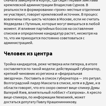
кремлевской администрации Владислав Сурков. В
реальности в формировании «троек» местные отделения
не участвуют, говорит кремлевский источник. В процесс
вовлечены пять-шесть человек в Москве, если не считать
Медведева с Путиным, которые могут вмешаться в любой
момент. И влияние партийных боссов на составление
списков и определение кандидатур растет, несмотря на
то, что им приходится постоянно советоваться с
администрацией.
Человек из центра
Тройка кандидатов, реже четверка или пятерка, в итоге
составляется по такой модели: действующий губернатор,
крепкий чиновник из региона и «федеральная
звездочка». Поставить в список губернатора — это ритуал.
Волгоградский лидер Максюта в списке, хотя и в Думе, и в
области говорят, что его скоро сменит вице-спикер Думы
Валерий Язев, влиятельный лоббист «Газпрома». А кресло
вице-спикера, по информации Newsweek, может
достаться депутату Павлу Крашенинникову.