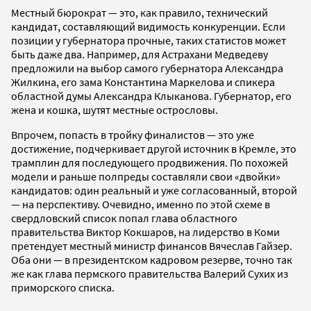
Местный бюрократ — это, как правило, технический
кандидат, составляющий видимость конкуренции. Если
позиции у губернатора прочные, таких статистов может
быть даже два. Например, для Астрахани Медведеву
предложили на выбор самого губернатора Александра
Жилкина, его зама Константина Маркелова и спикера
областной думы Александра Клыканова. Губернатор, его
жена и кошка, шутят местные острословы.
Впрочем, попасть в тройку финалистов — это уже
достижение, подчеркивает другой источник в Кремле, это
трамплин для последующего продвижения. По похожей
модели и раньше полпреды составляли свои «двойки»
кандидатов: один реальный и уже согласованный, второй
— на перспективу. Очевидно, именно по этой схеме в
свердловский список попал глава областного
правительства Виктор Кокшаров, на лидерство в Коми
претендует местный министр финансов Вячеслав Гайзер.
Оба они — в президентском кадровом резерве, точно так
же как глава пермского правительства Валерий Сухих из
приморского списка.