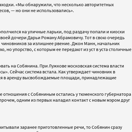
находки. «Мы обнаружили, что несколько авторитетных
ов, — но они не использовались».
ополчился на уличные ларьки, под раздачу попали и киоски
воей дочери Дарьи Роману Абрамовичу. Тот в свою очередь
ал чиновников за излишнее рвение. Джон Манн, начальник
но упорство, с которым ее передают из уст в уста столичные
ать на Собянина. При Лужкове московская система власти
ы». Сейчас система встала. Как утверждает чиновник в
ются в аренду высвобождаемые площади, принадлежащие
е отношения с Собяниным остались у тюменского губернатора
Впрочем, одним из первых наладил контакт с новым мэром друг
ачитывали заранее приготовленные речи, то Собянин сразу