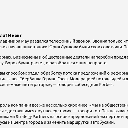
ли? И как?
Владимира Мау раздался телефонный звонок. Звонил только чт
вских начальников эпохи Юрия Лужкова были свои советчики. Т
ормах. Бизнесмены и общественные деятели наперебой предла
. Ворох бумаг растет, и разобраться с ним непросто.
ы способом: отдал обработку потока предложений о реформах 
ил глава Сбербанка Герман Греф. Модерацией потока идей и д
и системные интеграторы», — говорит собеседник Forbes.
то роль компании все же несколько скромнее. «Мы на обществе
ся с доставшимся ему наследством», — говорит он. Так назыв
никами Strategy Partners на основе предложений экспертов и 
усы из центра города и заменить маршрутки автобусами.