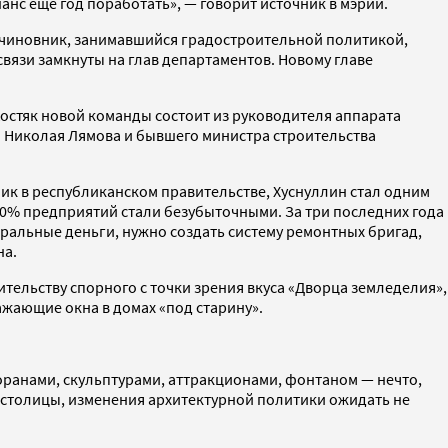
шанс еще год поработать», — говорит источник в мэрии.
й чиновник, занимавшийся градостроительной политикой,
связи замкнуты на глав департаментов. Новому главе
остяк новой команды состоит из руководителя аппарата
а Николая Лямова и бывшего министра строительства
чник в республиканском правительстве, Хуснуллин стал одним
90% предприятий стали безубыточными. За три последних года
еральные деньги, нужно создать систему ремонтных бригад,
на.
ительству спорного с точки зрения вкуса «Дворца земледелия»,
ражающие окна в домах «под старину».
торанами, скульптурами, аттракционами, фонтаном — нечто,
столицы, изменения архитектурной политики ожидать не