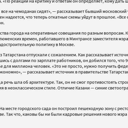
. «По реакции на критику и ответам он определяет, кому дать 
, все на чемоданах сидят», — рассказывает бывший московски
 надеется, что теперь откатные схемы уйдут в прошлое. «Все 
он.
ства города на оперативные совещания по разным вопросам. К
 тюменских времен, работавшего в Минтрансе заместителя мэр
радостроительную политику в Москве.
 из Татарстана отпускали с сожалением. Как рассказывает исто
ись с долгами по зарплате работников, он добился того, что 
е для миллиона человек. «Это не просто, нужно получить фед
 экономно», — рассказывает источник в правительстве Татарста
 речь шла об архитектуре. Так, он не смог противостоять стро
ания в неоклассическом стиле. Отличие Казани — синие светоот
На месте городского сада он построил пешеходную зону с рес
Так что, каковы бы ни были кадровые решения нового мэра 