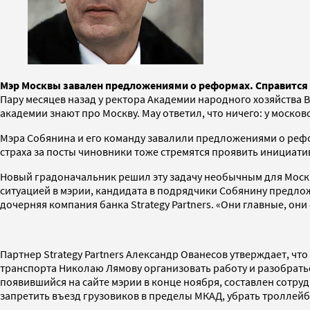
Мэр Москвы завален предложениями о реформах. Справится 
Пару месяцев назад у ректора Академии народного хозяйства 
академии знают про Москву. Мау ответил, что ничего: у моско
Мэра Собянина и его команду завалили предложениями о реф
страха за посты чиновники тоже стремятся проявить инициативу
Новый градоначальник решил эту задачу необычным для Москв
ситуацией в мэрии, кандидата в подрядчики Собянину предлож
дочерняя компания банка Strategy Partners. «Они главные, он
Партнер Strategy Partners Александр Ованесов утверждает, ч
транспорта Николаю Лямову организовать работу и разобрать
появившийся на сайте мэрии в конце ноября, составлен сотруд
запретить въезд грузовиков в пределы МКАД, убрать троллейб