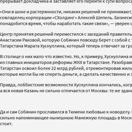
прерывает докладчика и заставляет его перейти к сути вопроса
«Они в шоке и растерянности, никаких решений не принимают
совладелец корпорации «СХолдинг» Алексей Шепель. Бизнесмен
понадобится время, чтобы наработать такие связи», — уверен 
Центр принятия решений переместился с заседаний правитель
Анастасии Раковой, которую Собянин повсюду берет с собой с
Татарстана Марата Хуснуллина, который теперь отвечает за г
В столице о них мало что известно. Но, к примеру, Хуснуллина
из главных инициаторов реформы ЖКХ в Татарстане. Разобравш
Татарстан освоил более 22 млрд рублей, отремонтировав жиль
которые могли бы не спереть деньги, а сделать качественно и
Правда, лоббистские возможности Хуснуллина кончались, когда
а вся новая Казань не сильно отличается от Москвы: те же зд
Да и сам Собянин прославился в Тюмени любовью к новоделу. 
сильно напоминающее нынешнюю Манежную площадь в Москве. 
стоит.