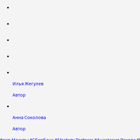
Илья Жегулев
Автор
Анна Соколова
Автор
#
мэр Москвы
#
Сбербанк
#
Strategy Partners
#
Анастасия Ракова
#