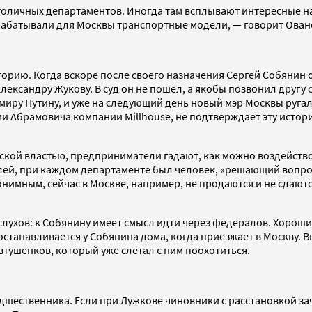
и столичных департаментов. Иногда там всплывают интересные 
батывали для Москвы транспортные модели, — говорит Ованес
торию. Когда вскоре после своего назначения Сергей Собянин 
сандру Жукову. В суд он не пошел, а якобы позвонил другу с
имиру Путину, и уже на следующий день новый мэр Москвы руг
рамовича компании Millhouse, не подтверждает эту историю, 
ой властью, предприниматели гадают, как можно воздействов
лей, при каждом департаменте был человек, «решающий вопрос
онимным, сейчас в Москве, например, не продаются и не сда
ухов: к Собянину имеет смысл идти через федералов. Хороши
останавливается у Собянина дома, когда приезжает в Москву. 
тушенков, который уже слетал с ним поохотиться.
едшественника. Если при Лужкове чиновники с расстановкой з