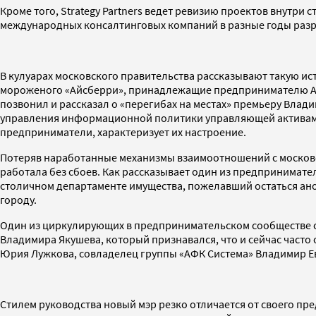
Кроме того, Strategy Partners ведет ревизию проектов внутр
международных консалтинговых компаний в разные годы разра
В кулуарах московского правительства рассказывают такую ис
мороженого «Айсберри», принадлежащие предпринимателю Алек
позвонил и рассказал о «перегибах на местах» премьеру Влад
управления информационной политики управляющей активами Аб
предприниматели, характеризует их настроение.
Потеряв наработанные механизмы взаимоотношений с московск
работала без сбоев. Как рассказывает один из предпринимате
столичном департаменте имущества, пожелавший остаться ан
городу.
Один из циркулирующих в предпринимательском сообществе сл
Владимира Якушева, который признавался, что и сейчас часто 
Юрия Лужкова, совладелец группы «АФК Система» Владимир Ев
Стилем руководства новый мэр резко отличается от своего пр