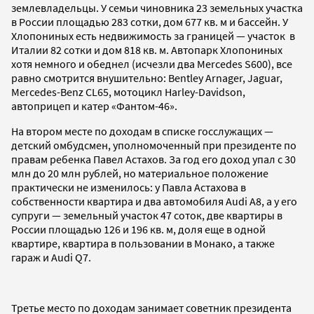
землевладельцы. У семьи чиновника 23 земельных участка
в России площадью 283 сотки, дом 677 кв. м и бассейн. У
Хлопониных есть недвижимость за границей — участок в
Италии 82 сотки и дом 818 кв. м. Автопарк Хлопониных
хотя немного и обеднел (исчезли два Mercedes S600), все
равно смотрится внушительно: Bentley Arnager, Jaguar,
Mercedes-Benz СL65, мотоцикл Harley-Davidson,
автоприцеп и катер «Фантом-46».
На втором месте по доходам в списке госслужащих —
детский омбудсмен, уполномоченный при президенте по
правам ребенка Павел Астахов. За год его доход упал с 30
млн до 20 млн рублей, но материальное положение
практически не изменилось: у Павла Астахова в
собственности квартира и два автомобиля Audi А8, а у его
супруги — земельный участок 47 соток, две квартиры в
России площадью 126 и 196 кв. м, доля еще в одной
квартире, квартира в пользовании в Монако, а также
гараж и Audi Q7.
Третье место по доходам занимает советник президента