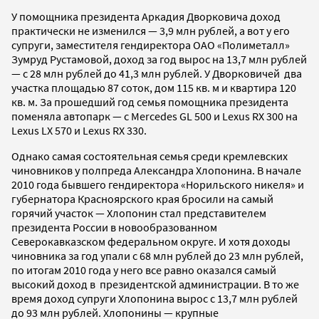
У помощника президента Аркадия Дворковича доход
практически не изменился — 3,9 млн рублей, а вот у его
супруги, заместителя гендиректора ОАО «Полиметалл»
Зумруд Рустамовой, доход за год вырос на 13,7 млн рублей
— с 28 млн рублей до 41,3 млн рублей. У Дворковичей два
участка площадью 87 соток, дом 115 кв. м и квартира 120
кв. м. За прошедший год семья помощника президента
поменяла автопарк — с Mercedes GL 500 и Lexus RX 300 на
Lexus LX 570 и Lexus RX 330.
Однако самая состоятельная семья среди кремлевских
чиновников у полпреда Александра Хлопонина. В начале
2010 года бывшего гендиректора «Норильского никеля» и
губернатора Красноярского края бросили на самый
горячий участок — Хлопонин стал представителем
президента России в новообразованном
Северокавказском федеральном округе. И хотя доходы
чиновника за год упали с 68 млн рублей до 23 млн рублей,
по итогам 2010 года у него все равно оказался самый
высокий доход в президентской администрации. В то же
время доход супруги Хлопонина вырос с 13,7 млн рублей
до 93 млн рублей. Хлопонины — крупные