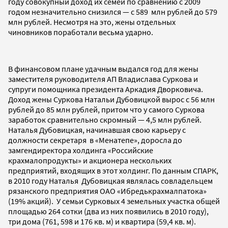
году совокупный доход их семей по сравнению с 2009
годом незначительно снизился — с 589 млн рублей до 579
млн рублей. Несмотря на это, жены отдельных
чиновников поработали весьма ударно.
В финансовом плане удачным выдался год для жены
заместителя руководителя АП Владислава Суркова и
супруги помощника президента Аркадия Дворковича.
Доход жены Суркова Натальи Дубовицкой вырос с 56 млн
рублей до 85 млн рублей, притом что у самого Суркова
заработок сравнительно скромный — 4,5 млн рублей.
Наталья Дубовицкая, начинавшая свою карьеру с
должности секретаря в «Менатепе», доросла до
замгендиректора холдинга «Российские
крахмалопродукты» и акционера нескольких
предприятий, входящих в этот холдинг. По данным СПАРК,
в 2010 году Наталья Дубовицкая являлась совладельцем
рязанского предприятия ОАО «Ибредькрахмалпатока»
(19% акций). У семьи Сурковых 4 земельных участка общей
площадью 264 сотки (два из них появились в 2010 году),
три дома (761, 598 и 176 кв. м) и квартира (59,4 кв. м).