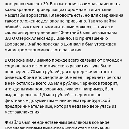
поступают уже лет 30. В то же время взаимная наивность
казнокрадов и проверяющих порождает гигантские
масштабы воровства. Клановость есть, но для озерчанина
такое положение дел вполне привычно. Так что найти
общий язык с местными жителями можно», — писал в
своем интернет-дневнике 40-летний бывший замглавы
ЗАТО Озерск Александр Жмайло. По приглашению
Бровцева Жмайло приехал в Цхинвал и был утвержден
министром экономического развития.
В Озерске имя Жмайло прежде всего связывают с Фондом
социального и экономического развития, куда были
переведены 70 млн рублей для поддержки местного
бизнеса. Фонд впоследствии обмелел, через четыре года
в нем осталось всего 3,5 млн рублей. Черников говорит,
что «деньгами пользовались лукаво»: например, был
выдан кредит на 1,9 млн рублей — вероятно, по
фиктивным документам — некой екатеринбургской
предпринимательнице, которая недавно вернулась из
мест заключения.
Жмайло был не единственным земляком в команде
Бровцева: первым вице-премьером стал озерчанин