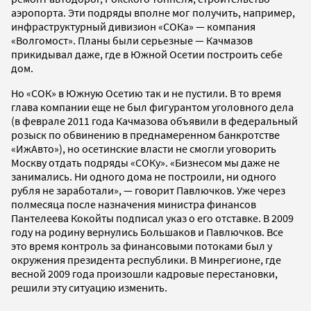
аэропорта. Эти подряды вполне мог получить, например,
инфраструктурный дивизион «СОКа» — компания
«Волгомост». Планы были серьезные — Качмазов
прикидывал даже, где в Южной Осетии построить себе
дом.
Но «СОК» в Южную Осетию так и не пустили. В то время
глава компании еще не был фигурантом уголовного дела
(в феврале 2011 года Качмазова объявили в федеральный
розыск по обвинению в преднамеренном банкротстве
«ИжАвто»), но осетинские власти не смогли уговорить
Москву отдать подряды «СОКу». «Бизнесом мы даже не
занимались. Ни одного дома не построили, ни одного
рубля не заработали», — говорит Павлючков. Уже через
полмесяца после назначения министра финансов
Пантелеева Кокойты подписал указ о его отставке. В 2009
году на родину вернулись Большаков и Павлючков. Все
это время контроль за финансовыми потоками был у
окружения президента республики. В Минрегионе, где
весной 2009 года произошли кадровые перестановки,
решили эту ситуацию изменить.