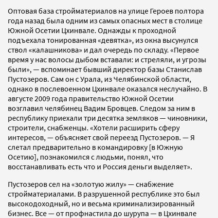
Оптовая база стройматериалов на улице Героев полтора
года назад была одним из самых опасных мест в столице
Южной Осетии Цхинвале. Однажды к проходной
подъехала тонированная «девятка», из окна высунулся
ствол «калашникова» и дал очередь по складу. «Первое
время у нас волосы дыбом вставали: и стреляли, и угрозы
были», — вспоминает бывший директор базы Станислав
Пустозеров. Сам он с Урала, из Челябинской области,
однако в послевоенном Цхинвале оказался неслучайно. В
августе 2009 года правительство Южной Осетии
возглавил челябинец Вадим Бровцев. Следом за ним в
республику приехали три десятка земляков — чиновники,
строители, снабженцы. «Хотели расширить сферу
интересов, — объясняет свой переезд Пустозеров. — Я
слетал предварительно в командировку [в Южную
Осетию], познакомился с людьми, понял, что
восстанавливать есть что и Россия деньги выделяет».
Пустозеров сел на «золотую жилу» — снабжение
стройматериалами. В разрушенной республике это был
высокодоходный, но и весьма криминализированный
бизнес. Все — от профнастила до шурупа — в Цхинвале