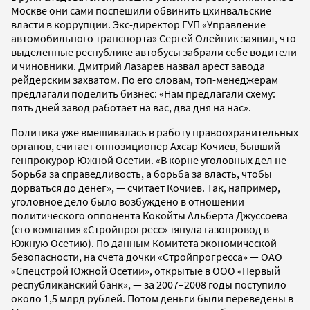
Москве они сами поспешили обвинить цхинвальские
власти в коррупции. Экс-директор ГУП «Управление
автомобильного транспорта» Сергей Олейник заявил, что
выделенные республике автобусы забрали себе водители
и чиновники. Дмитрий Лазарев назвал арест завода
рейдерским захватом. По его словам, топ-менеджерам
предлагали поделить бизнес: «Нам предлагали схему:
пять дней завод работает на вас, два дня на нас».
Политика уже вмешивалась в работу правоохранительных
органов, считает оппозиционер Ахсар Кочиев, бывший
генпрокурор Южной Осетии. «В корне уголовных дел не
борьба за справедливость, а борьба за власть, чтобы
дорваться до денег», — считает Кочиев. Так, например,
уголовное дело было возбуждено в отношении
политического оппонента Кокойты Альберта Джуссоева
(его компания «Стройпрогресс» тянула газопровод в
Южную Осетию). По данным Комитета экономической
безопасности, на счета дочки «Стройпрогресса» — ОАО
«Спецстрой Южной Осетии», открытые в ООО «Первый
республиканский банк», — за 2007–2008 годы поступило
около 1,5 млрд рублей. Потом деньги были переведены в