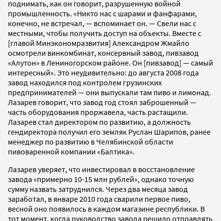
поднимать, как он говорит, разрушенную войной
промышленность. «Никто нас с шарами и фанфарами,
конечно, не встречал, — вспоминает он. — Свели нас с
местными, чтобы получить доступ на объекты. Вместе с
[главой Минэкономразвития] Александром Жмайло
осмотрели винкомбинат, консервный завод, пивзавод
«Алутон» в Лениногорском районе. Он [пивзавод] — самый
интересный». Это неудивительно: до августа 2008 года
завод находился под контролем грузинских
предпринимателей — они выпускали там пиво и лимонад.
Лазарев говорит, что завод год стоял заброшенный —
часть оборудования проржавела, часть растащили.
Лазарев стал директором по развитию, а должность
гендиректора получил его земляк Руслан Шарипов, ранее
менеджер по развитию в Челябинской области
пивоваренной компании «Балтика».
Лазарев уверяет, что инвестировал в восстановление
завода «примерно 10-15 млн рублей», однако точную
сумму назвать затруднился. Через два месяца завод
заработал, в январе 2010 года сварили первое пиво,
весной оно появилось в каждом магазине республики. В
тот момент, когда руководство завода решило отправлять