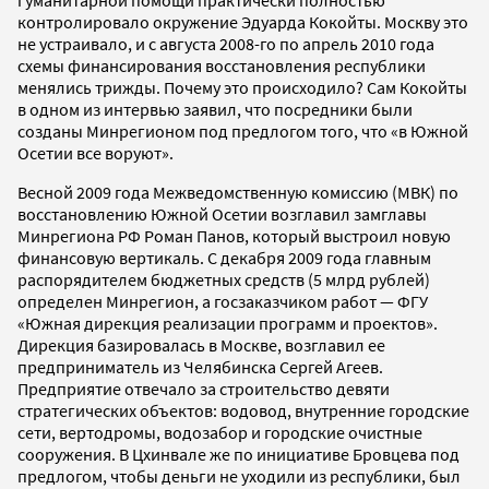
гуманитарной помощи практически полностью
контролировало окружение Эдуарда Кокойты. Москву это
не устраивало, и с августа 2008-го по апрель 2010 года
схемы финансирования восстановления республики
менялись трижды. Почему это происходило? Сам Кокойты
в одном из интервью заявил, что посредники были
созданы Минрегионом под предлогом того, что «в Южной
Осетии все воруют».
Весной 2009 года Межведомственную комиссию (МВК) по
восстановлению Южной Осетии возглавил замглавы
Минрегиона РФ Роман Панов, который выстроил новую
финансовую вертикаль. С декабря 2009 года главным
распорядителем бюджетных средств (5 млрд рублей)
определен Минрегион, а госзаказчиком работ — ФГУ
«Южная дирекция реализации программ и проектов».
Дирекция базировалась в Москве, возглавил ее
предприниматель из Челябинска Сергей Агеев.
Предприятие отвечало за строительство девяти
стратегических объектов: водовод, внутренние городские
сети, вертодромы, водозабор и городские очистные
сооружения. В Цхинвале же по инициативе Бровцева под
предлогом, чтобы деньги не уходили из республики, был