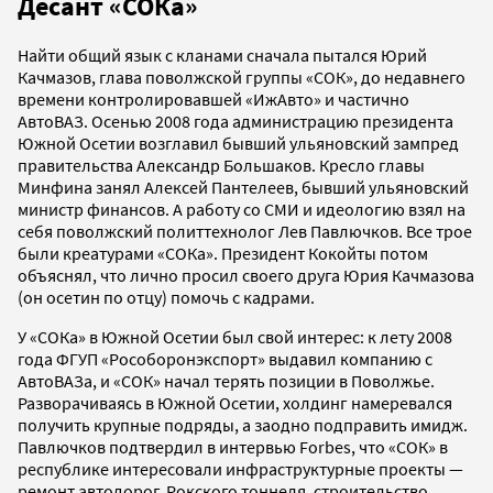
Десант «СОКа»
Найти общий язык с кланами сначала пытался Юрий
Качмазов, глава поволжской группы «СОК», до недавнего
времени контролировавшей «ИжАвто» и частично
АвтоВАЗ. Осенью 2008 года администрацию президента
Южной Осетии возглавил бывший ульяновский зампред
правительства Александр Большаков. Кресло главы
Минфина занял Алексей Пантелеев, бывший ульяновский
министр финансов. А работу со СМИ и идеологию взял на
себя поволжский политтехнолог Лев Павлючков. Все трое
были креатурами «СОКа». Президент Кокойты потом
объяснял, что лично просил своего друга Юрия Качмазова
(он осетин по отцу) помочь с кадрами.
У «СОКа» в Южной Осетии был свой интерес: к лету 2008
года ФГУП «Рособоронэкспорт» выдавил компанию с
АвтоВАЗа, и «СОК» начал терять позиции в Поволжье.
Разворачиваясь в Южной Осетии, холдинг намеревался
получить крупные подряды, а заодно подправить имидж.
Павлючков подтвердил в интервью Forbes, что «СОК» в
республике интересовали инфраструктурные проекты —
ремонт автодорог, Рокского тоннеля, строительство