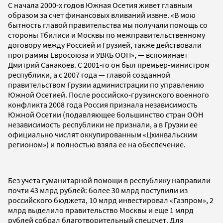
С начала 2000-х годов Южная Осетия живет главным
образом за счет финансовых вливаний извне. «В мою
бытность главой правительства мы получали помощь со
стороны Тбилиси и Москвы по межправительственному
договору между Россией и Грузией, также действовали
программы Евросоюза и УВКБ ООН», — вспоминает
Дмитрий Санакоев. С 2001-го он был премьер-министром
республики, а с 2007 года — главой созданной
правительством Грузии администрации по управлению
Южной Осетией. После российско-грузинского военного
конфликта 2008 года Россия признала независимость
Южной Осетии (подавляющее большинство стран ООН
независимость республики не признали, а в Грузии ее
официально числят оккупированным «Цхинвальским
регионом») и полностью взяла ее на обеспечение.
Без учета гуманитарной помощи в республику направили
почти 43 млрд рублей: более 30 млрд поступили из
российского бюджета, 10 млрд инвестировал «Газпром», 2
млрд выделило правительство Москвы и еще 1 млрд
рублей собрал благотворительный спецсчет. Для