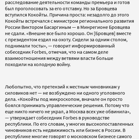
расследование деятельности команды премьера и готов
был проголосовать за его отставку. Но за Бровцева
вступился Кокойты. Причина проста: незадолго до этого
Кокойты встречался с министром регионального развития
России Виктором Басаргиным — в Минрегионе Бровцева
не сдали. «Внешне все было хорошо. Он [Бровцев] вместе
с президентом ездил на охоту. Сидели за одним столом,
поднимали тосты», — говорит информированный
собеседник Forbes, отмечая, что на самом деле
взаимоотношения между ветвями власти больше
походили на холодную войну.
Любопытно, что претензий к местным чиновникам у
силовиков нет — не возбуждено ни одного уголовного
дела. «Кокойты под микроскопом, вначале он просто
боялся принимать управленческие решения. Потому что
еще никто ничего не украл, а Москва всех уже обвинила»,
— утверждает собеседник Forbes в руководстве
республики. По его словам, у многих высокопоставленных
чиновников есть недвижимость или бизнес в России. В
республике многие говорят о московском бизнесе самого