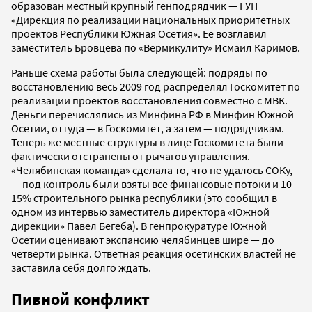
образован местный крупный генподрядчик — ГУП
«Дирекция по реализации национальных приоритетных
проектов Республики Южная Осетия». Ее возглавил
заместитель Бровцева по «Вермикулиту» Исмаил Каримов.
Раньше схема работы была следующей: подряды по
восстановлению весь 2009 год распределял Госкомитет по
реализации проектов восстановления совместно с МВК.
Деньги перечислялись из Минфина РФ в Минфин Южной
Осетии, оттуда — в Госкомитет, а затем — подрядчикам.
Теперь же местные структуры в лице Госкомитета были
фактически отстранены от рычагов управления.
«Челябинская команда» сделала то, что не удалось СОКу,
— под контроль были взяты все финансовые потоки и 10–
15% строительного рынка республики (это сообщил в
одном из интервью заместитель директора «Южной
дирекции» Павел Бегеба). В генпрокуратуре Южной
Осетии оценивают экспансию челябинцев шире — до
четверти рынка. Ответная реакция осетинских властей не
заставила себя долго ждать.
Пивной конфликт