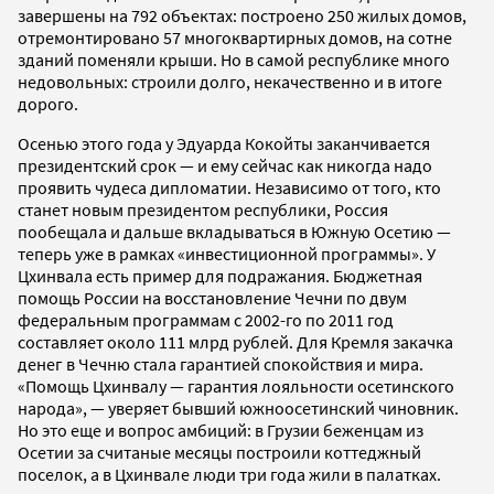
завершены на 792 объектах: построено 250 жилых домов,
отремонтировано 57 многоквартирных домов, на сотне
зданий поменяли крыши. Но в самой республике много
недовольных: строили долго, некачественно и в итоге
дорого.
Осенью этого года у Эдуарда Кокойты заканчивается
президентский срок — и ему сейчас как никогда надо
проявить чудеса дипломатии. Независимо от того, кто
станет новым президентом республики, Россия
пообещала и дальше вкладываться в Южную Осетию —
теперь уже в рамках «инвестиционной программы». У
Цхинвала есть пример для подражания. Бюджетная
помощь России на восстановление Чечни по двум
федеральным программам с 2002-го по 2011 год
составляет около 111 млрд рублей. Для Кремля закачка
денег в Чечню стала гарантией спокойствия и мира.
«Помощь Цхинвалу — гарантия лояльности осетинского
народа», — уверяет бывший южноосетинский чиновник.
Но это еще и вопрос амбиций: в Грузии беженцам из
Осетии за считаные месяцы построили коттеджный
поселок, а в Цхинвале люди три года жили в палатках.