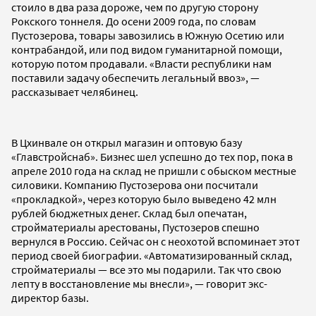
стоило в два раза дороже, чем по другую сторону
Рокского тоннеля. До осени 2009 года, по словам
Пустозерова, товары завозились в Южную Осетию или
контрабандой, или под видом гуманитарной помощи,
которую потом продавали. «Власти республики нам
поставили задачу обеспечить легальный ввоз», —
рассказывает челябинец.
В Цхинвале он открыл магазин и оптовую базу
«Главстройснаб». Бизнес шел успешно до тех пор, пока в
апреле 2010 года на склад не пришли с обыском местные
силовики. Компанию Пустозерова они посчитали
«прокладкой», через которую было выведено 42 млн
рублей бюджетных денег. Склад был опечатан,
стройматериалы арестованы, Пустозеров спешно
вернулся в Россию. Сейчас он с неохотой вспоминает этот
период своей биографии. «Автоматизированный склад,
стройматериалы — все это мы подарили. Так что свою
лепту в восстановление мы внесли», — говорит экс-
директор базы.