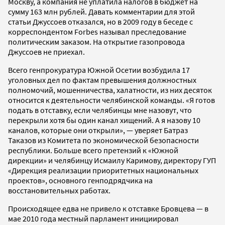
Москву, а компания не уплатила налогов в бюджет на
сумму 163 млн рублей. Давать комментарии для этой
статьи Джуссоев отказался, но в 2009 году в беседе с
корреспондентом Forbes называл преследование
политическим заказом. На открытие газопровода
Джуссоев не приехал.
Всего генпрокуратура Южной Осетии возбудила 17
уголовных дел по фактам превышения должностных
полномочий, мошенничества, халатности, из них десяток
относится к деятельности челябинской команды. «Я готов
подать в отставку, если челябинцы мне назовут, что
перекрыли хотя бы один канал хищений. А я назову 10
каналов, которые они открыли», — уверяет Батраз
Таказов из Комитета по экономической безопасности
республики. Больше всего претензий к «Южной
дирекции» и челябинцу Исмаилу Каримову, директору ГУП
«Дирекция реализации приоритетных национальных
проектов», основного генподрядчика на
восстановительных работах.
Происходящее едва не привело к отставке Бровцева — в
мае 2010 года местный парламент инициировал