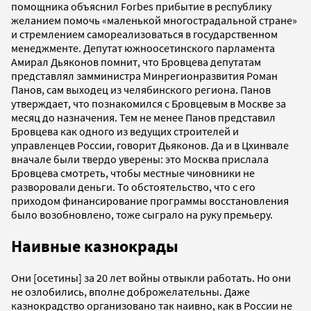
помощника объяснил Forbes прибытие в республику
желанием помочь «маленькой многострадальной стране»
и стремлением самореализоваться в государственном
менеджменте. Депутат южноосетинского парламента
Амирал Дьяконов помнит, что Бровцева депутатам
представлял замминистра Минрегионразвития Роман
Панов, сам выходец из челябинского региона. Панов
утверждает, что познакомился с Бровцевым в Москве за
месяц до назначения. Тем не менее Панов представил
Бровцева как одного из ведущих строителей и
управленцев России, говорит Дьяконов. Да и в Цхинвале
вначале были твердо уверены: это Москва прислала
Бровцева смотреть, чтобы местные чиновники не
разворовали деньги. То обстоятельство, что с его
приходом финансирование программы восстановления
было возобновлено, тоже сыграло на руку премьеру.
Наивные казнокрады
Они [осетины] за 20 лет войны отвыкли работать. Но они
не озлобились, вполне доброжелательны. Даже
казнокрадство организовано так наивно, как в России не