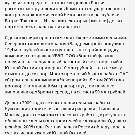
кусок из тех средств, которые выделяла Россия, —
рассказывает руководитель Комитета государственного
контроля и экономической безопасности республики
Батраз Таказов. — Из-за них некоторые [жители] до сих
пор остались в палатках и гаражах».
С десяток фирм просто исчезли с бюджетными деньгами.
Североосетинская компания «Владремстрой» получила
19,4 млн рублей аванса и уехала — на стройплощадку
компанию возвращал УБЭП. ООО «Золотой фазан»
получило на специальный расчетный счет, открытый в
Южной Осетии, примерно 10 млн рублей — его не могут
отыскать до сих пор. Много претензий было к работе ОАО
«Строительная компания Чеченстрой». Летом 2009 года
договор с компанией был расторгнут, тем не менее
чиновники одобрили перевод на ее счета 50 млн рублей.
До лета 2009 года все восстановительные работы
буксовали: строители завышали расценки, Цхинвал и
Москва долго не могли согласовать работы, в результате
обещанные деньги до строителей не доходили. Однако в
декабре 2008 года Счетная палата России обнаружила на
счетах, используемых Южной Осетией,