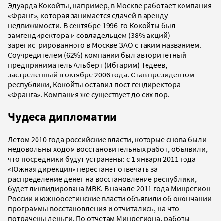
Эдуарда Кокойты, например, в Москве работает компания
«Франг», которая занимается сдачей в аренду
недвижимости. В сентябре 1996-го Кокойты был
замгендиректора и совладельцем (38% акций)
зарегистрированного в Москве ЗАО с таким названием.
Соучредителем (62%) компании был авторитетный
предприниматель Альберт (Ибгарим) Тедеев,
застреленный в октябре 2006 года. Став президентом
республики, Кокойты оставил пост гендиректора
«Франга». Компания же существует до сих пор.
Чудеса дипломатии
Летом 2010 года российские власти, которые снова были
недовольны ходом восстановительных работ, объявили,
что посредники будут устранены: с 1 января 2011 года
«Южная дирекция» перестанет отвечать за
распределение денег на восстановление республики,
будет ликвидирована МВК. В начале 2011 года Минрегион
России и южноосетинские власти объявили об окончании
программы восстановления и отчитались, на что
потрачены деньги. По отчетам Минрегиона, работы