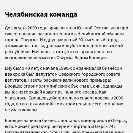
Челябинская команда
До августа 2009 года вряд ли кто в Южной Осетии знал про
существование расположенного в Челябинской области
города Озерска. И вдруг закрытый 90-тысячный город
атомщиков стал кадровым инкубатором для кавказской
республики. Началось с того, что ее правительство
возглавил бизнесмен из Озерска Вадим Бровцев.
Ему было 40 лет, с начала 1990-х он занимался бизнесом,
два срока был депутатом Озерского городского совета
депутатов. Газеты расхваливали нового премьера:
Бровцев строит олимпийские объекты в Сочи, однажды
вынес из горящей квартиры пьяного соседа. Как
оказалось, Бровцев действительно спас человека в 2000
году, но вот в олимпийском строительстве его компании
не участвовали.
Бровцев начинал бизнес с поставок мандаринов в Озерск,
вспоминает редактор интернет-портала «Озерск 74»
Наталья Павловская. Отец будущего премьера Владимир