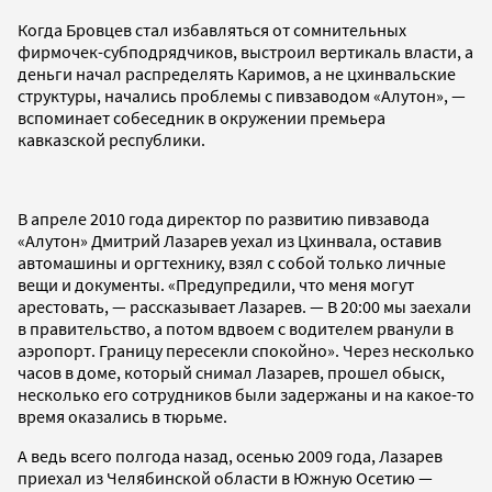
Когда Бровцев стал избавляться от сомнительных
фирмочек-субподрядчиков, выстроил вертикаль власти, а
деньги начал распределять Каримов, а не цхинвальские
структуры, начались проблемы с пивзаводом «Алутон», —
вспоминает собеседник в окружении премьера
кавказской республики.
В апреле 2010 года директор по развитию пивзавода
«Алутон» Дмитрий Лазарев уехал из Цхинвала, оставив
автомашины и оргтехнику, взял с собой только личные
вещи и документы. «Предупредили, что меня могут
арестовать, — рассказывает Лазарев. — В 20:00 мы заехали
в правительство, а потом вдвоем с водителем рванули в
аэропорт. Границу пересекли спокойно». Через несколько
часов в доме, который снимал Лазарев, прошел обыск,
несколько его сотрудников были задержаны и на какое-то
время оказались в тюрьме.
А ведь всего полгода назад, осенью 2009 года, Лазарев
приехал из Челябинской области в Южную Осетию —