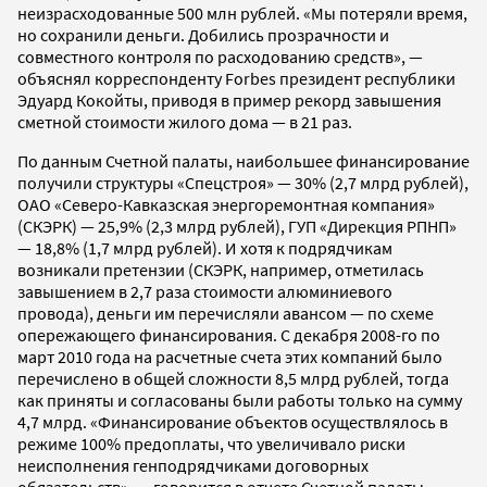
неизрасходованные 500 млн рублей. «Мы потеряли время,
но сохранили деньги. Добились прозрачности и
совместного контроля по расходованию средств», —
объяснял корреспонденту Forbes президент республики
Эдуард Кокойты, приводя в пример рекорд завышения
сметной стоимости жилого дома — в 21 раз.
По данным Счетной палаты, наибольшее финансирование
получили структуры «Спецстроя» — 30% (2,7 млрд рублей),
ОАО «Северо-Кавказская энергоремонтная компания»
(СКЭРК) — 25,9% (2,3 млрд рублей), ГУП «Дирекция РПНП»
— 18,8% (1,7 млрд рублей). И хотя к подрядчикам
возникали претензии (СКЭРК, например, отметилась
завышением в 2,7 раза стоимости алюминиевого
провода), деньги им перечисляли авансом — по схеме
опережающего финансирования. С декабря 2008-го по
март 2010 года на расчетные счета этих компаний было
перечислено в общей сложности 8,5 млрд рублей, тогда
как приняты и согласованы были работы только на сумму
4,7 млрд. «Финансирование объектов осуществлялось в
режиме 100% предоплаты, что увеличивало риски
неисполнения генподрядчиками договорных
обязательств», — говорится в отчете Счетной палаты.