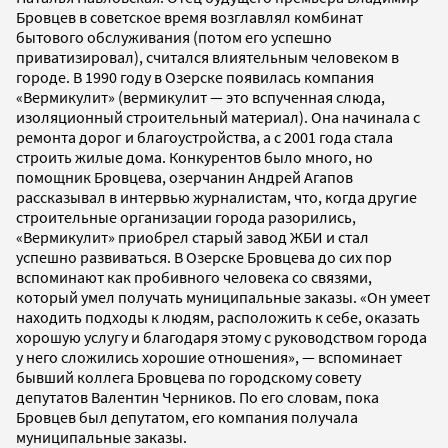
Бровцев в советское время возглавлял комбинат
бытового обслуживания (потом его успешно
приватизировал), считался влиятельным человеком в
городе. В 1990 году в Озерске появилась компания
«Вермикулит» (вермикулит — это вспученная слюда,
изоляционный строительный материал). Она начинала с
ремонта дорог и благоустройства, а с 2001 года стала
строить жилые дома. Конкурентов было много, но
помощник Бровцева, озерчанин Андрей Агапов
рассказывал в интервью журналистам, что, когда другие
строительные организации города разорились,
«Вермикулит» приобрел старый завод ЖБИ и стал
успешно развиваться. В Озерске Бровцева до сих пор
вспоминают как пробивного человека со связями,
который умел получать муниципальные заказы. «Он умеет
находить подходы к людям, расположить к себе, оказать
хорошую услугу и благодаря этому с руководством города
у него сложились хорошие отношения», — вспоминает
бывший коллега Бровцева по городскому совету
депутатов Валентин Черников. По его словам, пока
Бровцев был депутатом, его компания получала
муниципальные заказы.