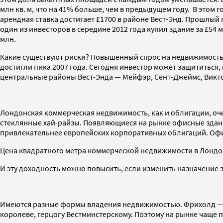
млн кв. м, что на 41% больше, чем в предыдущем году. В этом 
арендная ставка достигает £1700 в районе Вест-Энд. Прошлый 
один из инвесторов в середине 2012 года купил здание за £54 
млн.
Какие существуют риски? Повышенный спрос на недвижимость 
достигли пика 2007 года. Сегодня инвестор может защититься
центральные районы Вест-Энда — Мейфэр, Сент-Джеймс, Викт
Лондонская коммерческая недвижимость, как и облигации, оч
стеклянные хай-райзы. Появляющиеся на рынке офисные здани
привлекательнее европейских корпоративных облигаций. Офис
Цена квадратного метра коммерческой недвижимости в Лондон
И эту доходность можно повысить, если изменить назначение
Имеются разные формы владения недвижимостью. Фрихолд — э
королеве, герцогу Вестминстерскому. Поэтому на рынке чаще п