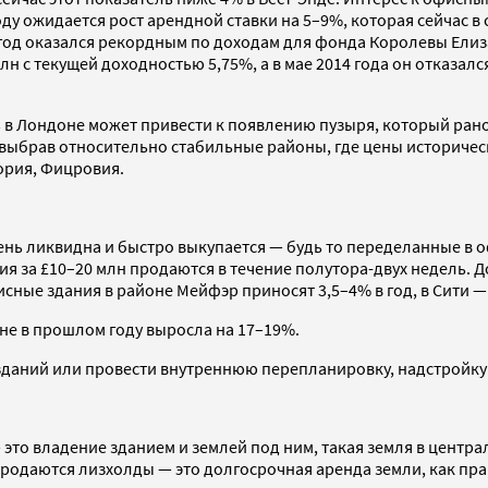
году ожидается рост арендной ставки на 5–9%, которая сейчас в
год оказался рекордным по доходам для фонда Королевы Елизав
млн с текущей доходностью 5,75%, а в мае 2014 года он отказал
в Лондоне может привести к появлению пузыря, который рано 
, выбрав относительно стабильные районы, где цены историче
ория, Фицровия.
ень ликвидна и быстро выкупается — будь то переделанные в
я за £10–20 млн продаются в течение полутора-двух недель. 
ные здания в районе Мейфэр приносят 3,5–4% в год, в Сити —
е в прошлом году выросла на 17–19%.
 зданий или провести внутреннюю перепланировку, надстройку
то владение зданием и землей под ним, такая земля в центр
родаются лизхолды — это долгосрочная аренда земли, как прав