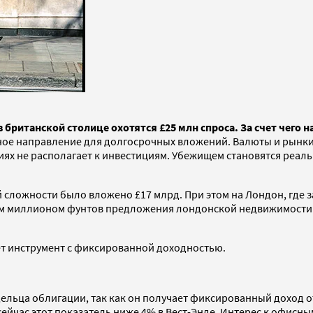
итанской столице охотятся £25 млн спроса. За счет чего н
ное направление для долгосрочных вложений. Валюты и рынки 
ях не располагает к инвестициям. Убежищем становятся реаль
 сложности было вложено £17 млрд. При этом на Лондон, где з
м миллионом фунтов предложения лондонской недвижимости ох
ет инструмент с фиксированной доходностью.
ельца облигации, так как он получает фиксированный доход от
йчас этот показатель ниже 4% в Вест-Энде. Интерес к офисным