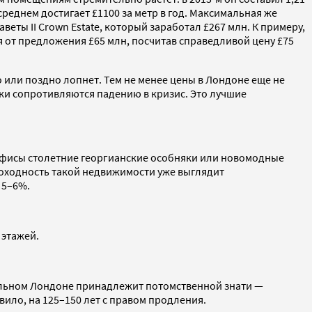
 среднем достигает £1100 за метр в год. Максимальная же
еты II Сrown Estate, который заработал £267 млн. К примеру,
ся от предложения £65 млн, посчитав справедливой цену £75
или поздно лопнет. Тем не менее цены в Лондоне еще не
ски сопротивляются падению в кризис. Это лучшие
 офисы столетние георгианские особняки или новомодные
Доходность такой недвижимости уже выглядит
 5–6%.
 этажей.
альном Лондоне принадлежит потомственной знати —
ило, на 125–150 лет с правом продления.