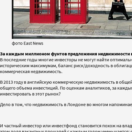
фото East News
За каждым миллионом фунтов предложения недвижимости в бр
В последние годы многие инвесторы не могут найти оптималь
историческим максимумам, баланс риск/доходность в облигаци
коммерческая недвижимость.
В 2013 году в английскую коммерческую недвижимость в общей
общего объема инвестиций. По оценкам аналитиков, за кажды
инвестировать в этот рынок?
Дело в том, что недвижимость в Лондоне во многом напомина
И частный инвестор или инвестфонд становится похож на влад
этом доля вакантных площадей с каждым годом уменьшается: се