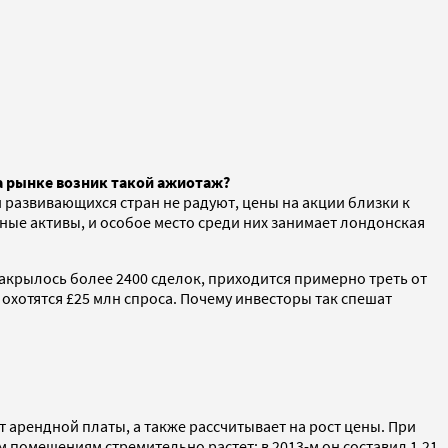
а рынке возник такой ажиотаж?
развивающихся стран не радуют, цены на акции близки к
ные активы, и особое место среди них занимает лондонская
акрылось более 2400 сделок, приходится примерно треть от
отятся £25 млн спроса. Почему инвесторы так спешат
 арендной платы, а также рассчитывает на рост цены. При
 помещениям стремительно растет: в 2013-м он составил 1,21