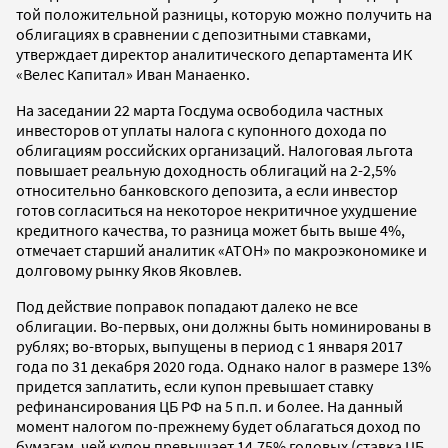
той положительной разницы, которую можно получить на
облигациях в сравнении с депозитными ставками,
утверждает директор аналитического департамента ИК
«Велес Капитал» Иван Манаенко.
На заседании 22 марта Госдума освободила частных
инвесторов от уплаты налога с купонного дохода по
облигациям российских организаций. Налоговая льгота
повышает реальную доходность облигаций на 2-2,5%
относительно банковского депозита, а если инвестор
готов согласиться на некоторое некритичное ухудшение
кредитного качества, то разница может быть выше 4%,
отмечает старший аналитик «АТОН» по макроэкономике и
долговому рынку Яков Яковлев.
Под действие поправок попадают далеко не все
облигации. Во-первых, они должны быть номинированы в
рублях; во-вторых, выпущены в период с 1 января 2017
года по 31 декабря 2020 года. Однако налог в размере 13%
придется заплатить, если купон превышает ставку
рефинансирования ЦБ РФ на 5 п.п. и более. На данный
момент налогом по-прежнему будет облагаться доход по
бумагам, чей купон превышает 14,75% годовых (ставка ЦБ