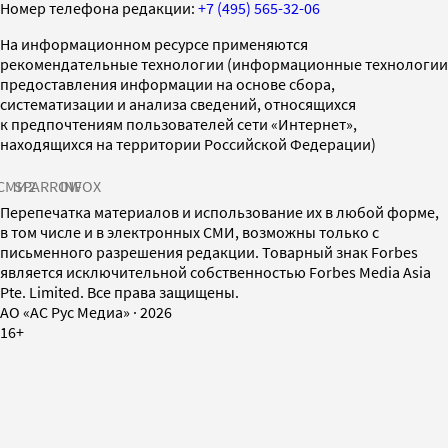
Номер телефона редакции:
+7 (495) 565-32-06
На информационном ресурсе применяются
рекомендательные технологии (информационные технологии
предоставления информации на основе сбора,
систематизации и анализа сведений, относящихся
к предпочтениям пользователей сети «Интернет»,
находящихся на территории Российской Федерации)
СМИ2
SPARROW
INFOX
Перепечатка материалов и использование их в любой форме,
в том числе и в электронных СМИ, возможны только с
письменного разрешения редакции. Товарный знак Forbes
является исключительной собственностью Forbes Media Asia
Pte. Limited. Все права защищены.
AO «АС Рус Медиа»
·
2026
16+