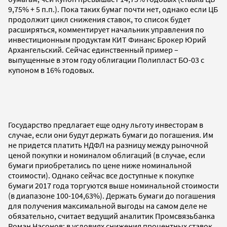
9,75% + 5 п.п.). Пока таких бумаг почти нет, однако если ЦБ
продолжит цикл снижения ставок, то список будет
расширяться, комментирует начальник управления по
инвестиционным продуктам КИТ Финанс Брокер Юрий
Архангельский. Сейчас единственный пример –
выпущенные в этом году облигации Полипласт БО-03 с
купоном в 16% годовых.
Государство предлагает еще одну льготу инвесторам в
случае, если они будут держать бумаги до погашения. Им
не придется платить НДФЛ на разницу между рыночной
ценой покупки и номиналом облигаций (в случае, если
бумаги приобретались по цене ниже номинальной
стоимости). Однако сейчас все доступные к покупке
бумаги 2017 года торгуются выше номинальной стоимости
(в диапазоне 100-104,63%). Держать бумаги до погашения
для получения максимальной выгоды на самом деле не
обязательно, считает ведущий аналитик Промсвязьбанка
Роман Насонов: в условиях снижения процентных ставок