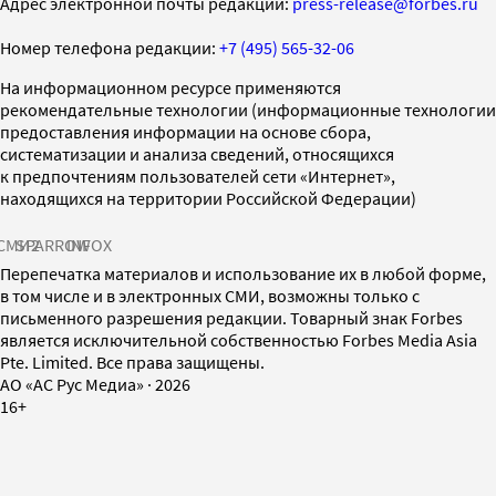
Адрес электронной почты редакции:
press-release@forbes.ru
Номер телефона редакции:
+7 (495) 565-32-06
На информационном ресурсе применяются
рекомендательные технологии (информационные технологии
предоставления информации на основе сбора,
систематизации и анализа сведений, относящихся
к предпочтениям пользователей сети «Интернет»,
находящихся на территории Российской Федерации)
СМИ2
SPARROW
INFOX
Перепечатка материалов и использование их в любой форме,
в том числе и в электронных СМИ, возможны только с
письменного разрешения редакции. Товарный знак Forbes
является исключительной собственностью Forbes Media Asia
Pte. Limited. Все права защищены.
AO «АС Рус Медиа»
·
2026
16+