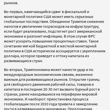
рынков.
Во-первых, намечающийся сдвиг в фискальной и
монетарной политике США может иметь серьезные
глобальные последствия. Обещанное Трампом снижение
налогов и увеличение госрасходов на инфраструктуру,
если будет реализовано, подстегнет рост американской
экономики и разгонит инфляцию. В этом случае ФРС
может ускорить повышение процентных ставок. Такое
сочетание мягкой бюджетной и жесткой монетарной
политики в США исторически ассоцируется с укреплением
доллара, которое приведет к оттоку капитала из
развивающихся стран.
Во-вторых, Трампономика может нанести удар и по
международным экономическим связям, жизненно
важным для развивающихся рынков. Открытие границ
для свободного движения рабочей силы, товаров и
капитала в последние 20-30 лет вызвало бурный рост в
странах, ранее находившихся на периферии мировой
экономики. И наоборот: приостановка процесса
глобализации после 2010 года привела к замедлению
роста в развивающихся экономиках. Предложения