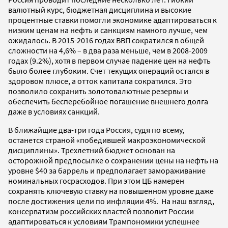
валютный курс, бюджетная дисциплина и высокие
процентные ставки помогли экономике адаптироваться к
низким ценам на нефть и санкциям намного лучше, чем
ожидалось. В 2015-2016 годах ВВП сократился в общей
сложности на 4,6% – в два раза меньше, чем в 2008-2009
годах (9.2%), хотя в первом случае падение цен на нефть
было более глубоким. Счет текущих операций остался в
здоровом плюсе, а отток капитала сократился. Это
позволило сохранить золотовалютные резервы и
обеспечить бесперебойное погашение внешнего долга
даже в условиях санкций.
В ближайщие два-три года Россия, судя по всему,
останется страной «победившей макроэкономической
дисциплины». Трехлетний бюджет основан на
осторожной предпосылке о сохранении цены на нефть на
уровне $40 за баррель и предполагает замораживание
номинальных госрасходов. При этом ЦБ намерен
сохранять ключевую ставку на повышенном уровне даже
после достижения цели по инфляции 4%. На наш взгляд,
консерватизм российских властей позволит России
адаптироваться к условиям Трампономики успешнее