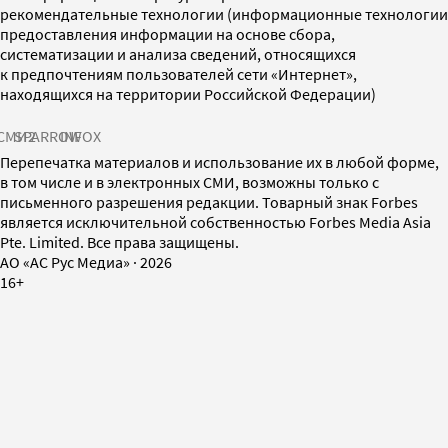
рекомендательные технологии (информационные технологии
предоставления информации на основе сбора,
систематизации и анализа сведений, относящихся
к предпочтениям пользователей сети «Интернет»,
находящихся на территории Российской Федерации)
СМИ2
SPARROW
INFOX
Перепечатка материалов и использование их в любой форме,
в том числе и в электронных СМИ, возможны только с
письменного разрешения редакции. Товарный знак Forbes
является исключительной собственностью Forbes Media Asia
Pte. Limited. Все права защищены.
AO «АС Рус Медиа»
·
2026
16+