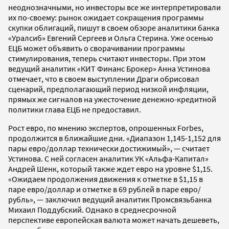
неоднозначными, но инвесторы все же интерпретировали
их по-своему: рынок ожидает сокращения программы
скупки облигаций, пишут в своем обзоре аналитики банка
«Уралсиб» Евгений Сергеев и Ольга Стерина. Уже осенью
ЕЦБ может объявить о сворачивании программы
стимулирования, теперь считают инвесторы. При этом
ведущий аналитик «КИТ Финанс Брокер» Анна Устинова
отмечает, что в своем выступлении Драги обрисовал
сценарий, предполагающий период низкой инфляции,
прямых же сигналов на ужесточение денежно-кредитной
политики глава ЕЦБ не предоставил.
Рост евро, по мнению экспертов, опрошенных Forbes,
продолжится в ближайшие дни. «Диапазон 1,145-1,152 для
пары евро/доллар технически достижимый», — считает
Устинова. С ней согласен аналитик УК «Альфа-Капитал»
Андрей Шенк, который также ждет евро на уровне $1,15.
«Ожидаем продолжения движения к отметке в $1,15 в
паре евро/доллар и отметке в 69 рублей в паре евро/
рубль», — заключил ведущий аналитик Промсвязьбанка
Михаил Поддубский. Однако в среднесрочной
перспективе европейская валюта может начать дешеветь,