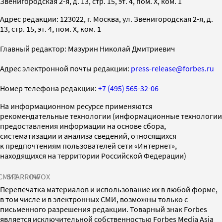
Звенигородская 2-я, д. 13, стр. 15, эт. 4, пом. X, ком. 1
Адрес редакции: 123022, г. Москва, ул. Звенигородская 2-я, д.
13, стр. 15, эт. 4, пом. X, ком. 1
Главный редактор: Мазурин Николай Дмитриевич
Адрес электронной почты редакции:
press-release@forbes.ru
Номер телефона редакции:
+7 (495) 565-32-06
На информационном ресурсе применяются
рекомендательные технологии (информационные технологии
предоставления информации на основе сбора,
систематизации и анализа сведений, относящихся
к предпочтениям пользователей сети «Интернет»,
находящихся на территории Российской Федерации)
СМИ2
SPARROW
INFOX
Перепечатка материалов и использование их в любой форме,
в том числе и в электронных СМИ, возможны только с
письменного разрешения редакции. Товарный знак Forbes
является исключительной собственностью Forbes Media Asia