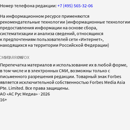
Номер телефона редакции:
+7 (495) 565-32-06
На информационном ресурсе применяются
рекомендательные технологии (информационные технологии
предоставления информации на основе сбора,
систематизации и анализа сведений, относящихся
к предпочтениям пользователей сети «Интернет»,
находящихся на территории Российской Федерации)
СМИ2
SPARROW
INFOX
Перепечатка материалов и использование их в любой форме,
в том числе и в электронных СМИ, возможны только с
письменного разрешения редакции. Товарный знак Forbes
является исключительной собственностью Forbes Media Asia
Pte. Limited. Все права защищены.
AO «АС Рус Медиа»
·
2026
16+