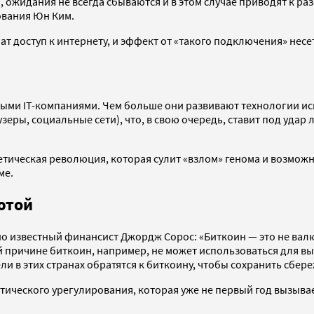
ы, ожидания не всегда сбываются и в этом случае приводят к р
ования Юн Ким.
ат доступ к интернету, и эффект от «такого подключения» несе
ми IТ-компаниями. Чем больше они развивают технологии иску
зеры, социальные сети), что, в свою очередь, ставит под уда
етическая революция, которая сулит «взлом» генома и возмо
ме.
ютой
о известный финансист Джордж Сорос: «Биткоин — это не валю
той причине биткоин, например, не может использоваться для в
ли в этих странах обратятся к биткоину, чтобы сохранить сбер
тического урегулирования, которая уже не первый год вызыва