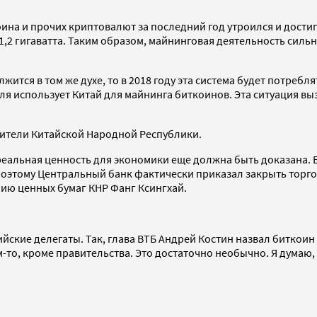
на и прочих криптовалют за последний год утроился и достиг 
2 гигаватта. Таким образом, майнинговая деятельность сильно
жится в том же духе, то в 2018 году эта система будет потребл
гля использует Китай для майнинга биткоинов. Эта ситуация в
ители Китайской Народной Республики.
еальная ценность для экономики еще должна быть доказана. В
поэтому Центральный банк фактически приказал закрыть торг
ию ценных бумаг КНР Фанг Ксингхай.
ские делегаты. Так, глава ВТБ Андрей Костин назвал биткоин
-то, кроме правительства. Это достаточно необычно. Я думаю, 