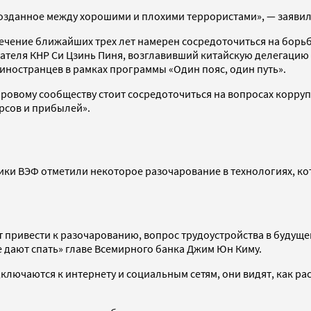
 созданное между хорошими и плохими террористами», — заяви
течение ближайших трех лет намерен сосредоточиться на борь
ателя КНР Си Цзинь Пиня, возглавивший китайскую делегацию в
ностранцев в рамках программы «Один пояс, один путь».
ровому сообществу стоит сосредоточиться на вопросах корру
рсов и прибылей».
ики ВЭФ отметили некоторое разочарование в технологиях, к
привести к разочарованию, вопрос трудоустройства в будущем
е дают спать» главе Всемирного банка Джим Юн Киму.
дключаются к интернету и социальным сетям, они видят, как р