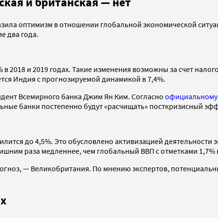
ская и британская — нет
ила оптимизм в отношении глобальной экономической ситуаци
е два года.
 в 2018 и 2019 годах. Такие изменения возможны за счет нал
тся Индия с прогнозируемой динамикой в 7,4%.
идент Всемирного банка Джим Ян Ким. Согласно
официальному 
альные банки постепенно будут «расчищать» посткризисный эфф
усилится до 4,5%. Это обусловлено активизацией деятельности
лишним раза медленнее, чем глобальный ВВП с отметками 1,7% в 
огноз, — Великобритания. По мнению экспертов, потенциальны
ях