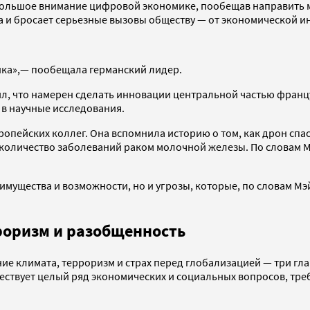
большое внимание цифровой экономике, пообещав направить м
а и бросает серьезные вызовы обществу — от экономической и
нка»,— пообещала германский лидер.
л, что намерен сделать инновации центральной частью францу
 в научные исследования.
ейских коллег. Она вспомнила историю о том, как дрон спас д
ь количество заболеваний раком молочной железы. По словам 
еимущества и возможности, но и угрозы, которые, по словам М
оризм и разобщенность
 климата, терроризм и страх перед глобализацией — три гла
ществует целый ряд экономических и социальных вопросов, тр