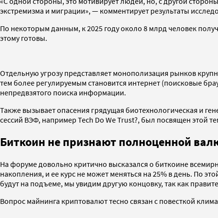
«С одной стороны, это мотивирует людей, но, с другой сторон
экстремизма и миграции», — комментирует результаты исслед
По некоторым данным, к 2025 году около 8 млрд человек получ
этому готовы.
Отдельную угрозу представляет монополизация рынков крупны
тем более регулируемым становится интернет (поисковые брау
непредвзятого поиска информации.
Также вызывает опасения грядущая биотехнологическая и ген
сессий ВЭФ, например Tech Do We Trust?, был посвящен этой те
Биткоин не признают полноценной вал
На форуме довольно критично высказался о биткоине всемирн
накопления, и ее курс не может меняться на 25% в день. По э
будут на подъеме, мы увидим другую концовку, так как правите
Вопрос майнинга криптовалют тесно связан с повесткой клима