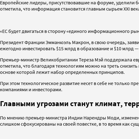
Европейские лидеры, присутствовавшие на форуме, уделили 
отметила, что информация становится главным сырьем XXI век
«ЕС будет двигаться в сторону «единого информационного ры
Президент Франции Эмманюэль Макрон, в свою очередь, заяви
ежегодно инвестировать $15 млрд в образование и $10 млрд —
Премьер-министр Великобритании Тереза Мэй поддержала европ
отметила, что благодаря технологиям можно на треть снизит
основе которой лежит набор определенных принципов.
При этом технологическое развитие несет в себе не только пр
компаниями и инвесторами.
Главными угрозами станут климат,
терр
По мнению премьер-министра Индии Нарендры Моди, изменение
слишком сфокусированы на своей повестке, в то время как су