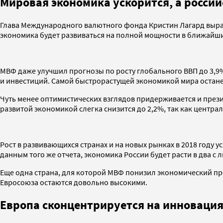
Мировая экономика ускорится,
а россий
Глава Международного валютного фонда Кристин Лагард выраз
экономика будет развиваться на полной мощности в ближайши
МВФ даже улучшил прогнозы по росту глобального ВВП до 3,9%
и инвестиций. Самой быстрорастущей экономикой мира остане
Чуть менее оптимистических взглядов придерживается и през
развитой экономикой слегка снизится до 2,2%, так как центр
Рост в развивающихся странах и на новых рынках в 2018 году 
данным того же отчета, экономика России будет расти в два с 
Еще одна страна, для которой МВФ понизил экономический пр
Евросоюза остаются довольно высокими.
Европа сконцентрируется на инноваци