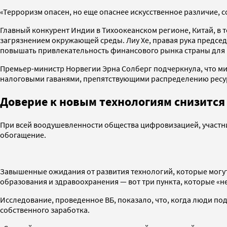
«Терроризм опасен, но еще опаснее искусственное различие,
Главный конкурент Индии в Тихоокеанском регионе, Китай, в 
загрязнением окружающей среды. Лиу Хе, правая рука председ
повышать привлекательность финансового рынка страны для и
Премьер-министр Норвегии Эрна Солберг подчеркнула, что ми
налоговыми гаванями, препятствующими распределению ресу
Доверие к новым технологиям снизится
При всей воодушевленности общества цифровизацией, участн
обогащение.
Завышенные ожидания от развития технологий, которые могут 
образования и здравоохранения — вот три пункта, которые «н
Исследование, проведенное ВБ, показало, что, когда люди по
собственного заработка.