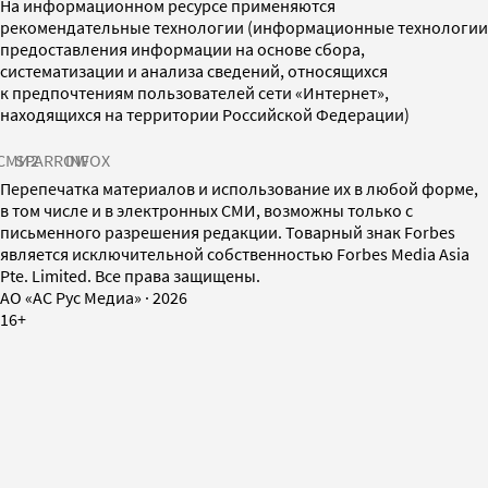
На информационном ресурсе применяются
рекомендательные технологии (информационные технологии
предоставления информации на основе сбора,
систематизации и анализа сведений, относящихся
к предпочтениям пользователей сети «Интернет»,
находящихся на территории Российской Федерации)
СМИ2
SPARROW
INFOX
Перепечатка материалов и использование их в любой форме,
в том числе и в электронных СМИ, возможны только с
письменного разрешения редакции. Товарный знак Forbes
является исключительной собственностью Forbes Media Asia
Pte. Limited. Все права защищены.
AO «АС Рус Медиа»
·
2026
16+