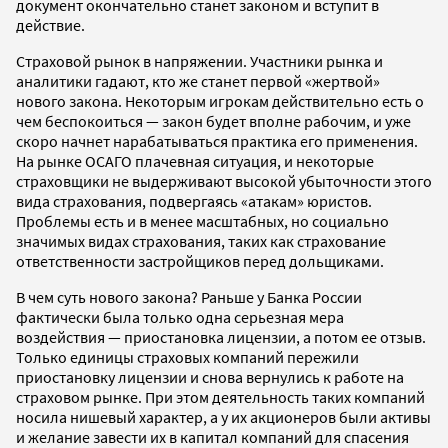
документ окончательно станет законом и вступит в
действие.
Страховой рынок в напряжении. Участники рынка и
аналитики гадают, кто же станет первой «жертвой»
нового закона. Некоторым игрокам действительно есть о
чем беспокоиться — закон будет вполне рабочим, и уже
скоро начнет нарабатываться практика его применения.
На рынке ОСАГО плачевная ситуация, и некоторые
страховщики не выдерживают высокой убыточности этого
вида страхования, подвергаясь «атакам» юристов.
Проблемы есть и в менее масштабных, но социально
значимых видах страхования, таких как страхование
ответственности застройщиков перед дольщиками.
В чем суть нового закона? Раньше у Банка России
фактически была только одна серьезная мера
воздействия — приостановка лицензии, а потом ее отзыв.
Только единицы страховых компаний пережили
приостановку лицензии и снова вернулись к работе на
страховом рынке. При этом деятельность таких компаний
носила нишевый характер, а у их акционеров были активы
и желание завести их в капитал компаний для спасения