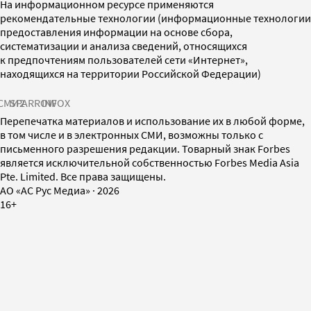
На информационном ресурсе применяются
рекомендательные технологии (информационные технологии
предоставления информации на основе сбора,
систематизации и анализа сведений, относящихся
к предпочтениям пользователей сети «Интернет»,
находящихся на территории Российской Федерации)
СМИ2
SPARROW
INFOX
Перепечатка материалов и использование их в любой форме,
в том числе и в электронных СМИ, возможны только с
письменного разрешения редакции. Товарный знак Forbes
является исключительной собственностью Forbes Media Asia
Pte. Limited. Все права защищены.
AO «АС Рус Медиа»
·
2026
16+