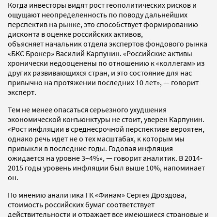
Когда инвесторы видят рост геополитических рисков и
ощущают неопределенность по поводу дальнейших
перспектив на рынке, это способствует формированию
дисконта в оценке российских активов,
объясняет начальник отдела экспертов фондового рынка
«БКС Брокер» Василий Карпунин. «Российские активы
хронически недооценены по отношению к «коллегам» из
других развивающихся стран, и это состояние для нас
привычно на протяжении последних 10 лет», — говорит
эксперт.
Тем не менее опасаться серьезного ухудшения
экономической конъюнктуры не стоит, уверен Карпунин.
«Рост инфляции в среднесрочной перспективе вероятен,
однако речь идет не о тех масштабах, к которым мы
привыкли в последние годы. Годовая инфляция
ожидается на уровне 3–4%», — говорит аналитик. В 2014-
2015 годы уровень инфляции был выше 10%, напоминает
он.
По мнению аналитика ГК «Финам» Сергея Дроздова,
стоимость российских бумаг соответствует
действительности и отражает все имеющиеся страновые и