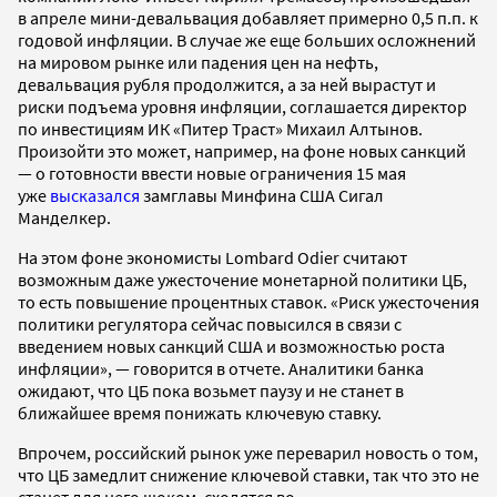
в апреле мини-девальвация добавляет примерно 0,5 п.п. к
годовой инфляции. В случае же еще больших осложнений
на мировом рынке или падения цен на нефть,
девальвация рубля продолжится, а за ней вырастут и
риски подъема уровня инфляции, соглашается директор
по инвестициям ИК «Питер Траст» Михаил Алтынов.
Произойти это может, например, на фоне новых санкций
— о готовности ввести новые ограничения 15 мая
уже
высказался
замглавы Минфина США Сигал
Манделкер.
На этом фоне экономисты Lombard Odier считают
возможным даже ужесточение монетарной политики ЦБ,
то есть повышение процентных ставок. «Риск ужесточения
политики регулятора сейчас повысился в связи с
введением новых санкций США и возможностью роста
инфляции», — говорится в отчете. Аналитики банка
ожидают, что ЦБ пока возьмет паузу и не станет в
ближайшее время понижать ключевую ставку.
Впрочем, российский рынок уже переварил новость о том,
что ЦБ замедлит снижение ключевой ставки, так что это не
станет для него шоком, сходятся во