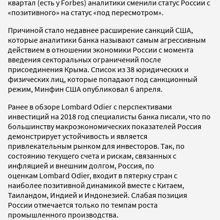
квартал (есть у Forbes) аналитики сменили статус России с
«позитивного» на статус «под пересмотром».
Причиной стало недавнее расширение санкций США,
которые аналитики банка называют самым агрессивным
действием в отношении экономики России с момента
введения секторальных ограничений после
присоединения Крыма. Список из 38 юридических и
физических лиц, которые попадают под санкционный
режим, Минфин США опубликовал 6 апреля.
Ранее в обзоре Lombard Odier с перспективами
инвестиций на 2018 год специалисты банка писали, что по
большинству макроэкономических показателей Россия
демонстрирует устойчивость и является
привлекательным рынком для инвесторов. Так, по
состоянию текущего счета и рискам, связанных с
инфляцией и внешним долгом, Россия, по
оценкам Lombard Odier, входит в пятерку стран с
наиболее позитивной динамикой вместе с Китаем,
Таиландом, Индией и Индонезией. Слабая позиция
России отмечается только по темпам роста
промышленного производства.