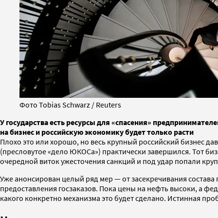
Фото Tobias Schwarz / Reuters
У государства есть ресурсы для «спасения» предпринимателе
на бизнес и российскую экономику будет только расти
Плохо это или хорошо, но весь крупный российский бизнес дав
(пресловутое «дело ЮКОСа») практически завершился. Тот биз
очередной виток ужесточения санкций и под удар попали кру
Уже анонсирован целый ряд мер — от засекречивания состав
предоставления госзаказов. Пока цены на нефть высоки, а ф
какого конкретно механизма это будет сделано. Истинная про