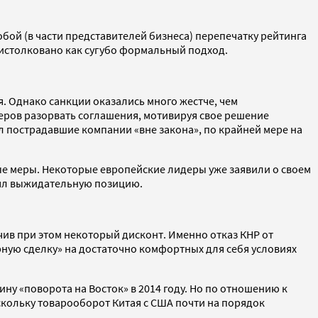
обой (в части представителей бизнеса) перепечатку рейтинга
 истолковано как сугубо формальный подход.
. Однако санкции оказались много жестче, чем
еров разорвать соглашения, мотивируя свое решение
л пострадавшие компании «вне закона», по крайней мере на
ые меры. Некоторые европейские лидеры уже заявили о своем
нял выжидательную позицию.
чив при этом некоторый дисконт. Именно отказ КНР от
ную сделку» на достаточно комфортных для себя условиях
у «поворота на Восток» в 2014 году. Но по отношению к
скольку товарооборот Китая с США почти на порядок