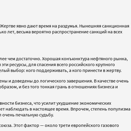
 Жертве явно дают время на раздумья. Нынешняя санкционная
ько лет, весьма вероятно распространение санкций на всех
более чем достаточно. Хорошая конъюнктура нефтяного рынка,
эти ресурсы, для спасения всего российского крупного
яжелый выбор: кого поддерживать, а кого принести в жертву.
ены и доведены до логического завершения. В качестве очень
разом, и без того тонкая грань в отношениях бизнеса и
вности бизнеса, что усилит ухудшение экономических
жет наблюдать в настоящее время. Впрочем, степень популизма
л очень печальную судьбу.
оюза. Этот фактор — около трети европейского газового