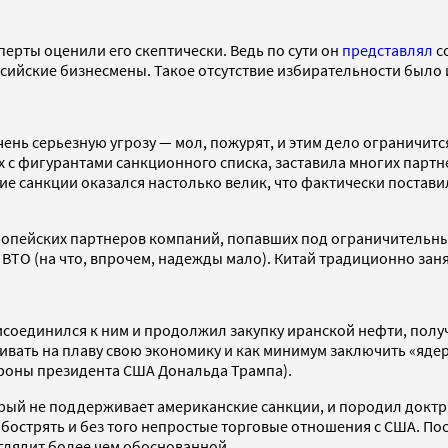
ерты оценили его скептически. Ведь по сути он
представлял
с
оссийские бизнесмены. Такое отсутствие избирательности было
нь серьезную угрозу — мол, пожурят, и этим дело ограничится
 с фигурантами санкционного списка, заставила многих партн
е санкции оказался настолько велик, что фактически постави
европейских партнеров компаний, попавших под ограничительн
ВТО (на что, впрочем, надежды мало). Китай традиционно за
исоединился к ним и продолжил закупку иранской нефти, полу
ать на плаву свою экономику и как минимум заключить «ядер
ороны президента США Дональда Трампа).
рый не поддерживает американские санкции, и породил доктрин
бострять и без того непростые торговые отношения с США. По
глядит более чем обоснованной.