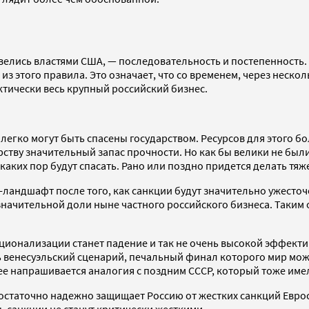
велись властями США, — последовательность и постепенность.
з этого правила. Это означает, что со временем, через нескол
ктически весь крупный российский бизнес.
легко могут быть спасены государством. Ресурсов для этого 
тву значительный запас прочности. Но как бы велики не были 
до каких пор будут спасать. Рано или поздно придется делать т
ландшафт после того, как санкции будут значительно ужесточ
чительной доли ныне частного российского бизнеса. Таким об
ционализации станет падение и так не очень высокой эффекти
ть венесуэльский сценарий, печальный финал которого мир мо
рее напрашивается аналогия с поздним СССР, который тоже име
остаточно надежно защищает Россию от жестких санкций Еврос