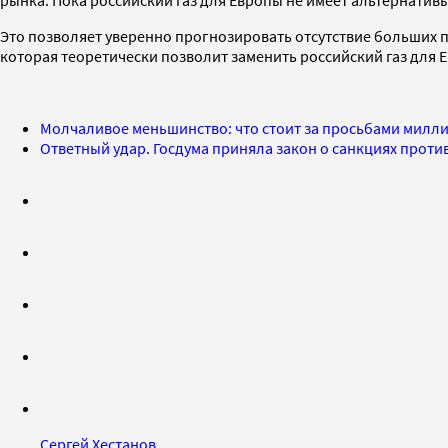
рынка. Пока российский газ для Европы не имеет альтернативы
Это позволяет уверенно прогнозировать отсутствие больших п
которая теоретически позволит заменить российский газ для Е
Молчаливое меньшинство: что стоит за просьбами милл
Ответный удар. Госдума приняла закон о санкциях проти
Сергей Хестанов