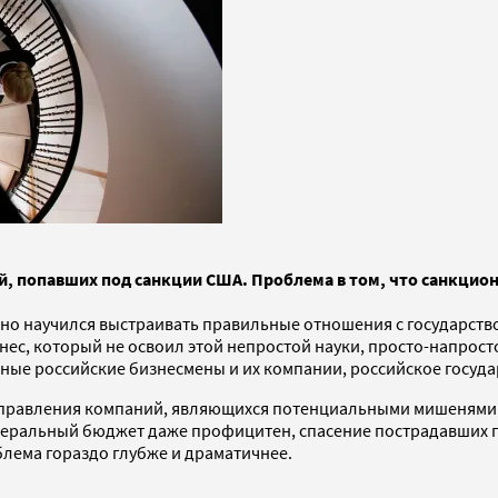
й, попавших под санкции США. Проблема в том, что санкцион
но научился выстраивать правильные отношения с государством.
нес, который не освоил этой непростой науки, просто-напрост
пные российские бизнесмены и их компании, российское госу
а правления компаний, являющихся потенциальными мишенями 
едеральный бюджет даже профицитен, спасение пострадавших п
блема гораздо глубже и драматичнее.