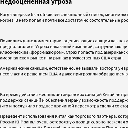
Недооцененная угроза
Когда впервые был объявлен санкционный список, многие эксп
Forbes. В него попали почти все достаточно состоятельные р
Появились даже комментарии, оценивающие санкции как не оче
предполагались. Угроза наказаний компаний, сотрудничающих
классическим «форс-мажором». Страх попасть под американски
американском рынке и на рынках дружественных США стран.
Американские санкции, естественно, не вызвали восторга у 
несогласии с решением США и даже пригрозили обращением в 
Во время действия жестких антииранских санкций Китай не пр
поддержки санкций и обеспечил Ирану возможность поддержив
(что и послужило позднее причиной пересмотра сделки со ст
Прецедент использования Китая как торгового партнера, кото
России КНР занял очень осторожную позицию, явно не желая о
превышает таковой с Россией, осторожная позиция Пекина вы