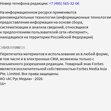
Номер телефона редакции:
+7 (495) 565-32-06
На информационном ресурсе применяются
рекомендательные технологии (информационные технологии
предоставления информации на основе сбора,
систематизации и анализа сведений, относящихся
к предпочтениям пользователей сети «Интернет»,
находящихся на территории Российской Федерации)
СМИ2
SPARROW
INFOX
Перепечатка материалов и использование их в любой форме,
в том числе и в электронных СМИ, возможны только с
письменного разрешения редакции. Товарный знак Forbes
является исключительной собственностью Forbes Media Asia
Pte. Limited. Все права защищены.
AO «АС Рус Медиа»
·
2026
16+